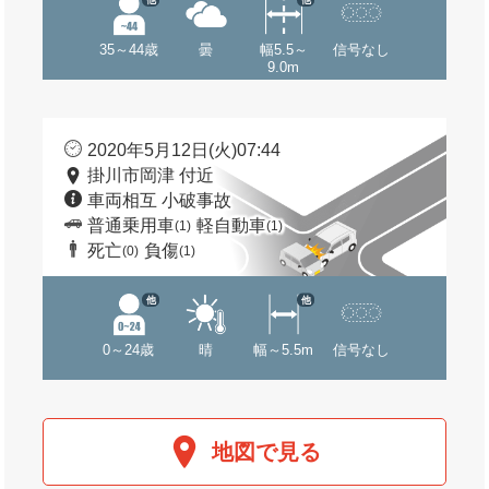
35～44歳
曇
幅5.5～
信号なし
9.0m
2020年5月12日(火)07:44
掛川市岡津 付近
車両相互 小破事故
普通乗用車
軽自動車
(1)
(1)
死亡
負傷
(0)
(1)
他
他
0～24歳
晴
幅～5.5m
信号なし
地図で見る