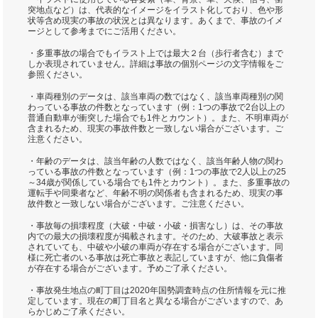
突地点など）は、代表的なイメージをイラスト化しており、色や形
状等含め現実の事故の状況とは異なります。あくまで、事故のイメ
ージとして参考までにご活用ください。
・多重事故の場合でもイラスト上では最大２台（歩行者含む）まで
しか表現されていません。詳細は事故の個別ページの文字情報をご
参照ください。
・車両種別のデータは、該当車両の数ではなく、該当車両種別の関
わっている事故の件数となっています（例：1つの事故で2台以上の
普通自動車が衝突した場合でも1件とカウント）。また、不明車両が
含まれるため、現実の事故件数と一致しない場合がございます。ご
注意ください。
・年齢のデータは、該当年齢の人数ではなく、該当年齢人物の関わ
っている事故の件数となっています（例：1つの事故で2人以上の25
～34歳が関係している場合でも1件とカウント）。また、多重事故の
運転手や同乗者など、年齢不明の関係者も含まれるため、現実の事
故件数と一致しない場合がございます。ご注意ください。
・事故毎の損壊程度（大破・中破・小破・損害なし）は、その事故
内での最大の損壊程度が掲載されます。そのため、大破事故と表示
されていても、中破や小破の車両が存在する場合がございます。同
様に死亡者のいる事故は死亡事故と表記していますが、他に負傷者
が存在する場合がございます。予めご了承ください。
・事故発生地点の町丁目は2020年国勢調査時点の住所情報を元に推
定しています。現在の町丁目名と異なる場合がございますので、あ
らかじめご了承ください。