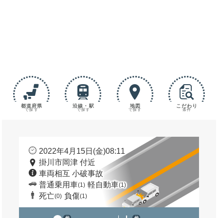
都道府県
沿線・駅
地図
こだわり
で探す
で探す
で探す
条件
2022年4月15日(金)08:11
掛川市岡津 付近
車両相互 小破事故
普通乗用車
軽自動車
(1)
(1)
死亡
負傷
(0)
(1)
他
他