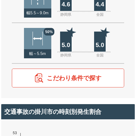
4.6
4.4
幅5.5～9.0m
静岡県
全国
50%
5.0
5.0
幅～5.5m
静岡県
全国
こだわり条件で探す
交通事故の掛川市の時刻別発生割合