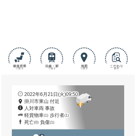
都道府県
沿線・駅
地図
こだわり
で探す
で探す
で探す
条件
2022年6月21日(火)09:50
掛川市東山 付近
人対車両 事故
軽貨物車
歩行者
(1)
(1)
死亡
負傷
(0)
(1)
他