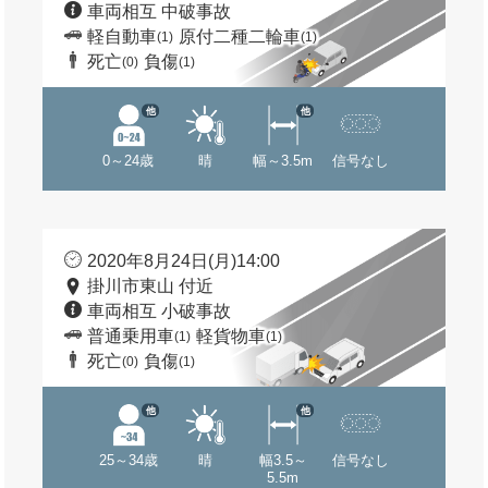
車両相互 中破事故
軽自動車
原付二種二輪車
(1)
(1)
死亡
負傷
(0)
(1)
他
他
0～24歳
晴
幅～3.5m
信号なし
2020年8月24日(月)14:00
掛川市東山 付近
車両相互 小破事故
普通乗用車
軽貨物車
(1)
(1)
死亡
負傷
(0)
(1)
他
他
25～34歳
晴
幅3.5～
信号なし
5.5m