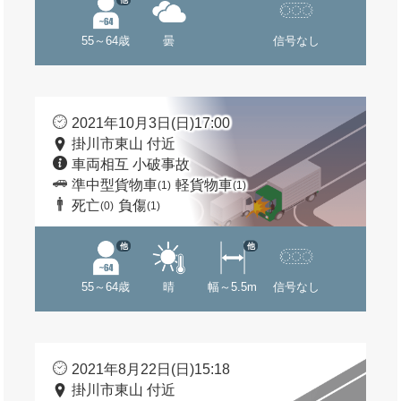
55～64歳
曇
信号なし
2021年10月3日(日)17:00
掛川市東山 付近
車両相互 小破事故
準中型貨物車
軽貨物車
(1)
(1)
死亡
負傷
(0)
(1)
他
他
55～64歳
晴
幅～5.5m
信号なし
2021年8月22日(日)15:18
掛川市東山 付近