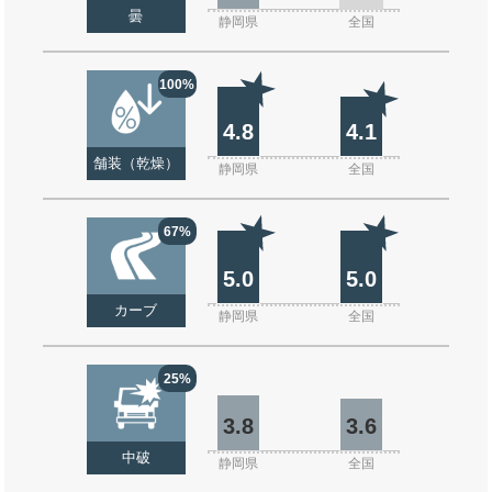
曇
静岡県
全国
100%
4.8
4.1
舗装（乾燥）
静岡県
全国
67%
5.0
5.0
カーブ
静岡県
全国
25%
3.8
3.6
中破
静岡県
全国