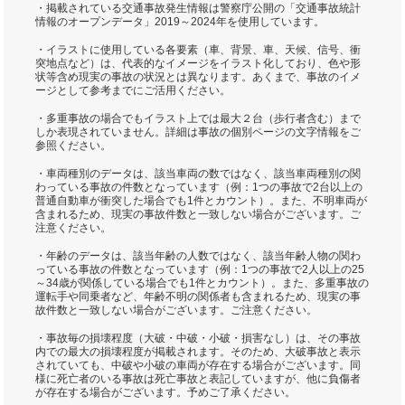
・掲載されている交通事故発生情報は警察庁公開の「交通事故統計
情報のオープンデータ」2019～2024年を使用しています。
・イラストに使用している各要素（車、背景、車、天候、信号、衝
突地点など）は、代表的なイメージをイラスト化しており、色や形
状等含め現実の事故の状況とは異なります。あくまで、事故のイメ
ージとして参考までにご活用ください。
・多重事故の場合でもイラスト上では最大２台（歩行者含む）まで
しか表現されていません。詳細は事故の個別ページの文字情報をご
参照ください。
・車両種別のデータは、該当車両の数ではなく、該当車両種別の関
わっている事故の件数となっています（例：1つの事故で2台以上の
普通自動車が衝突した場合でも1件とカウント）。また、不明車両が
含まれるため、現実の事故件数と一致しない場合がございます。ご
注意ください。
・年齢のデータは、該当年齢の人数ではなく、該当年齢人物の関わ
っている事故の件数となっています（例：1つの事故で2人以上の25
～34歳が関係している場合でも1件とカウント）。また、多重事故の
運転手や同乗者など、年齢不明の関係者も含まれるため、現実の事
故件数と一致しない場合がございます。ご注意ください。
・事故毎の損壊程度（大破・中破・小破・損害なし）は、その事故
内での最大の損壊程度が掲載されます。そのため、大破事故と表示
されていても、中破や小破の車両が存在する場合がございます。同
様に死亡者のいる事故は死亡事故と表記していますが、他に負傷者
が存在する場合がございます。予めご了承ください。