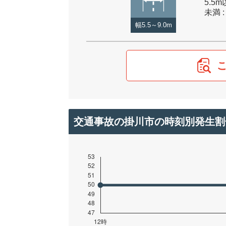
5.5m
未満 :
幅5.5～9.0m
交通事故の掛川市の時刻別発生割