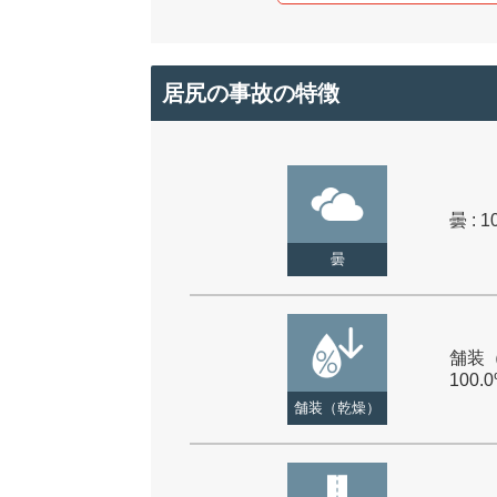
居尻の事故の特徴
曇 : 1
曇
舗装（
100.
舗装（乾燥）