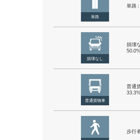
単路 :
単路
損壊な
50.0
損壊なし
普通貨
33.3
普通貨物車
歩行者 