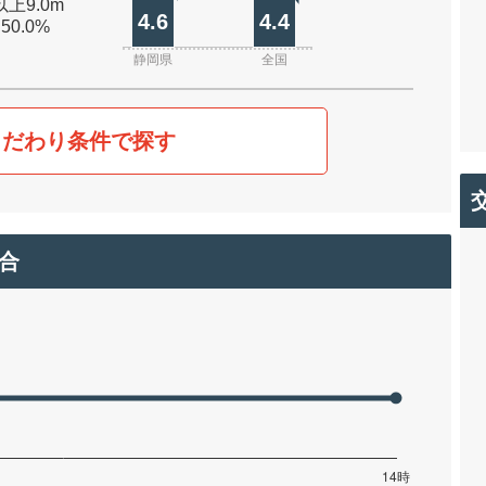
以上9.0m
4.6
4.4
 50.0%
静岡県
全国
こだわり条件で探す
合