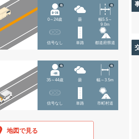
他
他
0～24歳
曇
幅5.5～
9.0m
信号なし
単路
都道府県道
他
他
35～44歳
曇
幅～3.5m
信号なし
単路
市町村道
地図で見る