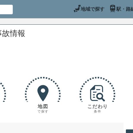
地域で探す
駅・路
事故情報
地図
こだわり
で探す
条件