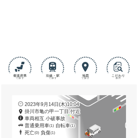
都道府県
沿線・駅
地図
こだわり
で探す
で探す
で探す
条件
2023年9月14日(木)10:04
掛川市亀の甲一丁目 付近
車両相互 小破事故
普通乗用車
自転車
(1)
(1)
死亡
負傷
(0)
(1)