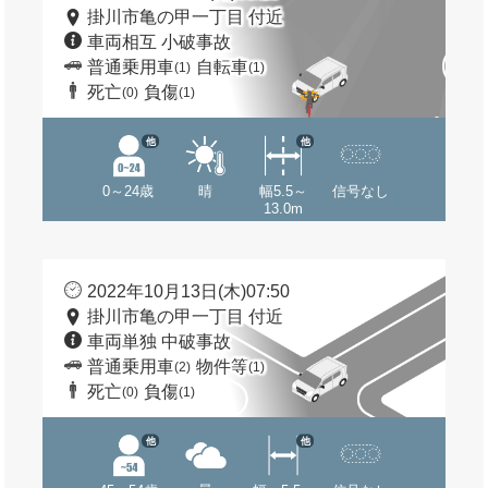
掛川市亀の甲一丁目 付近
車両相互 小破事故
普通乗用車
自転車
(1)
(1)
死亡
負傷
(0)
(1)
他
他
0～24歳
晴
幅5.5～
信号なし
13.0m
2022年10月13日(木)07:50
掛川市亀の甲一丁目 付近
車両単独 中破事故
普通乗用車
物件等
(2)
(1)
死亡
負傷
(0)
(1)
他
他