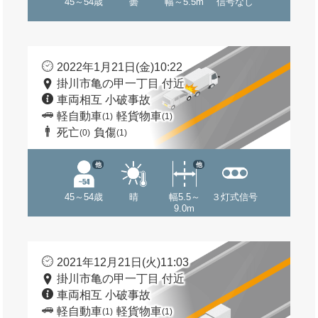
45～54歳
曇
幅～5.5m
信号なし
2022年1月21日(金)10:22
掛川市亀の甲一丁目 付近
車両相互 小破事故
軽自動車
軽貨物車
(1)
(1)
死亡
負傷
(0)
(1)
他
他
45～54歳
晴
幅5.5～
３灯式信号
9.0m
2021年12月21日(火)11:03
掛川市亀の甲一丁目 付近
車両相互 小破事故
軽自動車
軽貨物車
(1)
(1)