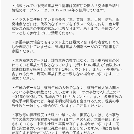
・掲載されている交通事故発生情報は警察庁公開の「交通事故統計
情報のオープンデータ」2019～2024年を使用しています。
・イラストに使用している各要素（車、背景、車、天候、信号、衝
突地点など）は、代表的なイメージをイラスト化しており、色や形
状等含め現実の事故の状況とは異なります。あくまで、事故のイメ
ージとして参考までにご活用ください。
・多重事故の場合でもイラスト上では最大２台（歩行者含む）まで
しか表現されていません。詳細は事故の個別ページの文字情報をご
参照ください。
・車両種別のデータは、該当車両の数ではなく、該当車両種別の関
わっている事故の件数となっています（例：1つの事故で2台以上の
普通自動車が衝突した場合でも1件とカウント）。また、不明車両が
含まれるため、現実の事故件数と一致しない場合がございます。ご
注意ください。
・年齢のデータは、該当年齢の人数ではなく、該当年齢人物の関わ
っている事故の件数となっています（例：1つの事故で2人以上の25
～34歳が関係している場合でも1件とカウント）。また、多重事故の
運転手や同乗者など、年齢不明の関係者も含まれるため、現実の事
故件数と一致しない場合がございます。ご注意ください。
・事故毎の損壊程度（大破・中破・小破・損害なし）は、その事故
内での最大の損壊程度が掲載されます。そのため、大破事故と表示
されていても、中破や小破の車両が存在する場合がございます。同
様に死亡者のいる事故は死亡事故と表記していますが、他に負傷者
が存在する場合がございます。予めご了承ください。