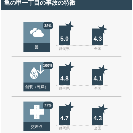
亀の甲一丁目の事故の特徴
38%
5.0
4.3
曇
静岡県
全国
100%
4.8
4.1
舗装（乾燥）
静岡県
全国
77%
4.7
4.3
交差点
静岡県
全国