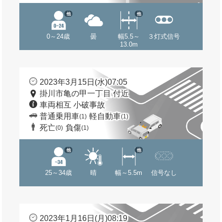
他
他
0～24歳
曇
幅5.5～
３灯式信号
13.0m
2023年3月15日(水)07:05
掛川市亀の甲一丁目 付近
車両相互 小破事故
普通乗用車
軽自動車
(1)
(1)
死亡
負傷
(0)
(1)
他
他
25～34歳
晴
幅～5.5m
信号なし
2023年1月16日(月)08:19