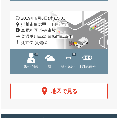
2019年6月6日(木)15:03
掛川市亀の甲一丁目 付近
車両相互 小破事故
普通乗用車
電動自転車
(1)
(1)
死亡
負傷
(0)
(1)
他
他
65～74歳
曇
幅～5.5m
３灯式信号
地図で見る