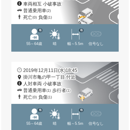
車両相互 小破事故
普通乗用車
(2)
死亡
負傷
(0)
(1)
他
他
55～64歳
晴
幅～5.5m
信号なし
2019年12月11日(水)18:45
掛川市亀の甲一丁目 付近
人対車両 小破事故
普通乗用車
歩行者
(1)
(1)
死亡
負傷
(0)
(1)
他
他
55～64歳
晴
幅～5.5m
信号なし