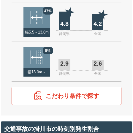
47%
4.8
4.2
幅5.5～13.0m
静岡県
全国
5%
2.9
2.6
幅13.0m～
静岡県
全国
こだわり条件で探す
交通事故の掛川市の時刻別発生割合