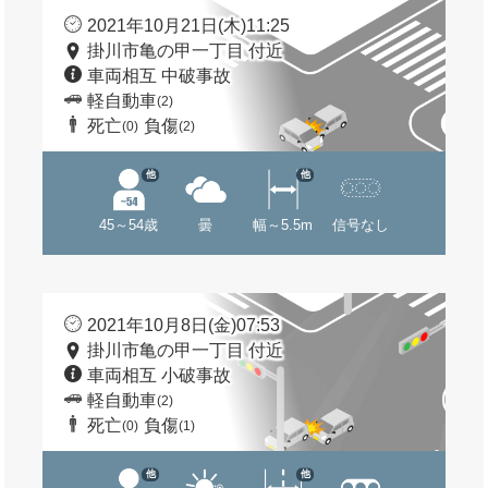
2021年10月21日(木)11:25
掛川市亀の甲一丁目 付近
車両相互 中破事故
軽自動車
(2)
死亡
負傷
(0)
(2)
他
他
45～54歳
曇
幅～5.5m
信号なし
2021年10月8日(金)07:53
掛川市亀の甲一丁目 付近
車両相互 小破事故
軽自動車
(2)
死亡
負傷
(0)
(1)
他
他