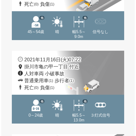
死亡
負傷
(0)
(1)
他
他
45～54歳
晴
幅5.5～
信号なし
9.0m
2021年11月16日(火)07:22
掛川市亀の甲一丁目 付近
人対車両 小破事故
普通乗用車
歩行者
(1)
(1)
死亡
負傷
(0)
(1)
他
他
0～24歳
晴
幅5.5～
３灯式信号
13.0m