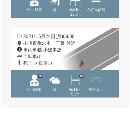
35～44歳
晴
幅5.5～
３灯式信号
13.0m
2021年5月24日(月)09:38
掛川市亀の甲一丁目 付近
車両単独 小破事故
自転車
(1)
死亡
負傷
(0)
(1)
他
他
0～24歳
曇
幅3.5～
信号なし
5.5m