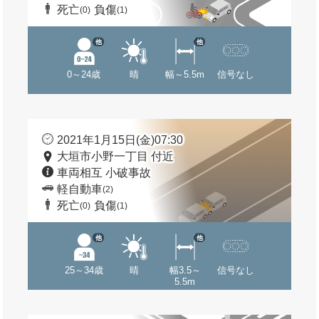
死亡
負傷
(0)
(1)
他
他
0～24歳
晴
幅～5.5m
信号なし
2021年1月15日(金)07:30
大垣市小野一丁目 付近
車両相互 小破事故
軽自動車
(2)
死亡
負傷
(0)
(1)
他
他
25～34歳
晴
幅3.5～
信号なし
5.5m