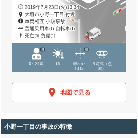
2019年7月23日(火)13:34
大垣市小野一丁目 付近
車両相互 小破事故
普通乗用車
自転車
(1)
(1)
死亡
負傷
(0)
(1)
他
他
0～24歳
晴
幅5.5～
３灯式（点
13.0m
滅）
地図で見る
小野一丁目の事故の特徴