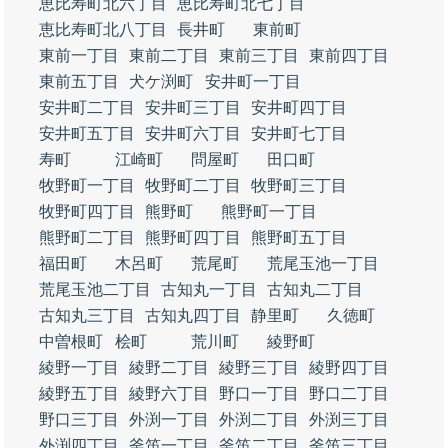
恵比寿町北六丁目
恵比寿町北七丁目
恵比寿町北八丁目
長井町
東前町
東前一丁目
東前二丁目
東前三丁目
東前四丁目
東前五丁目
犬ケ渕町
安井町一丁目
安井町二丁目
安井町三丁目
安井町四丁目
安井町五丁目
安井町六丁目
安井町七丁目
寿町
江崎町
問屋町
田口町
牧野町一丁目
牧野町二丁目
牧野町三丁目
牧野町四丁目
熊野町
熊野町一丁目
熊野町二丁目
熊野町四丁目
熊野町五丁目
福田町
木呂町
荒尾町
荒尾玉池一丁目
荒尾玉池二丁目
古知丸一丁目
古知丸二丁目
古知丸三丁目
古知丸四丁目
静里町
久徳町
中曽根町
桧町
荒川町
綾野町
綾野一丁目
綾野二丁目
綾野三丁目
綾野四丁目
綾野五丁目
綾野六丁目
野口一丁目
野口二丁目
野口三丁目
外渕一丁目
外渕二丁目
外渕三丁目
外渕四丁目
釜笛一丁目
釜笛二丁目
釜笛三丁目