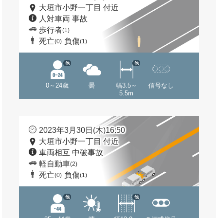
大垣市小野一丁目 付近
人対車両 事故
歩行者
(1)
死亡
負傷
(0)
(1)
他
他
0～24歳
曇
幅3.5～
信号なし
5.5m
2023年3月30日(木)16:50
大垣市小野一丁目 付近
車両相互 中破事故
軽自動車
(2)
死亡
負傷
(0)
(1)
他
他