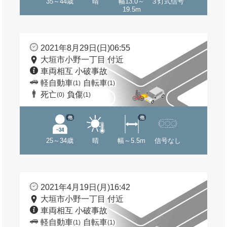
35～44歳
晴
幅13.0～
３灯式信号
19.5m
2021年8月29日(日)06:55
大垣市小野一丁目 付近
車両相互 小破事故
軽自動車
自転車
(1)
(1)
死亡
負傷
(0)
(1)
他
他
25～34歳
晴
幅～5.5m
信号なし
2021年4月19日(月)16:42
大垣市小野一丁目 付近
車両相互 小破事故
軽自動車
自転車
(1)
(1)