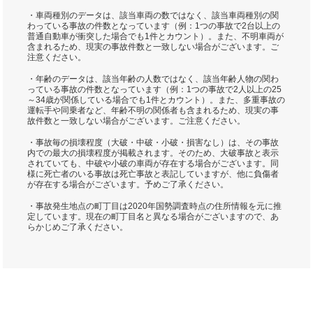
・車両種別のデータは、該当車両の数ではなく、該当車両種別の関
わっている事故の件数となっています（例：1つの事故で2台以上の
普通自動車が衝突した場合でも1件とカウント）。また、不明車両が
含まれるため、現実の事故件数と一致しない場合がございます。ご
注意ください。
・年齢のデータは、該当年齢の人数ではなく、該当年齢人物の関わ
っている事故の件数となっています（例：1つの事故で2人以上の25
～34歳が関係している場合でも1件とカウント）。また、多重事故の
運転手や同乗者など、年齢不明の関係者も含まれるため、現実の事
故件数と一致しない場合がございます。ご注意ください。
・事故毎の損壊程度（大破・中破・小破・損害なし）は、その事故
内での最大の損壊程度が掲載されます。そのため、大破事故と表示
されていても、中破や小破の車両が存在する場合がございます。同
様に死亡者のいる事故は死亡事故と表記していますが、他に負傷者
が存在する場合がございます。予めご了承ください。
・事故発生地点の町丁目は2020年国勢調査時点の住所情報を元に推
定しています。現在の町丁目名と異なる場合がございますので、あ
らかじめご了承ください。