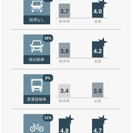
3.7
4.0
損壊なし
岐阜県
全国
38%
3.8
4.2
軽自動車
岐阜県
全国
8%
3.4
3.8
普通貨物車
岐阜県
全国
31%
4.8
4.7