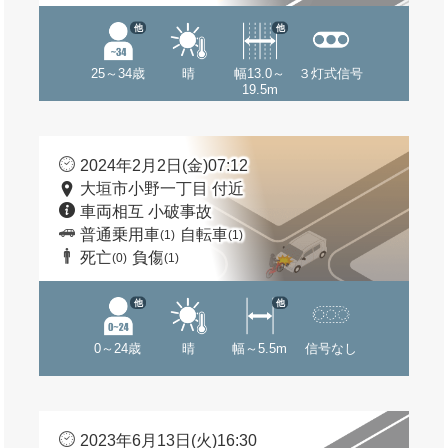
他
他
25～34歳
晴
幅13.0～
３灯式信号
19.5m
2024年2月2日(金)07:12
大垣市小野一丁目 付近
車両相互 小破事故
普通乗用車
自転車
(1)
(1)
死亡
負傷
(0)
(1)
他
他
0～24歳
晴
幅～5.5m
信号なし
2023年6月13日(火)16:30