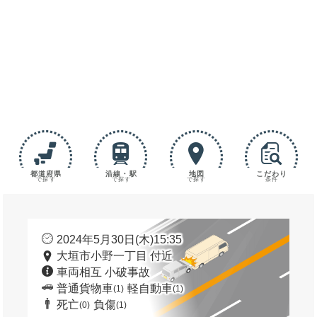
都道府県
沿線・駅
地図
こだわり
で探す
で探す
で探す
条件
2024年5月30日(木)15:35
大垣市小野一丁目 付近
車両相互 小破事故
普通貨物車
軽自動車
(1)
(1)
死亡
負傷
(0)
(1)