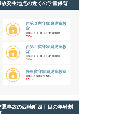
事故発生地点の近くの学童保育
西第２留守家庭児童教
室
大垣市久瀬川町6丁目110番地
656m
西第１留守家庭児童教
室
大垣市久瀬川町6丁目110番地
659m
静里留守家庭児童教室
大垣市久徳町423番地
1.5km
交通事故の西崎町四丁目の年齢割
合