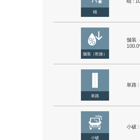
晴 : 1
晴
舗装（
100.
舗装（乾燥）
単路 :
単路
小破 :
小破