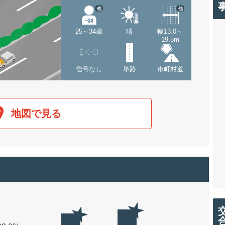
他
他
25～34歳
晴
幅13.0～
19.5m
信号なし
単路
市町村道
地図で見る