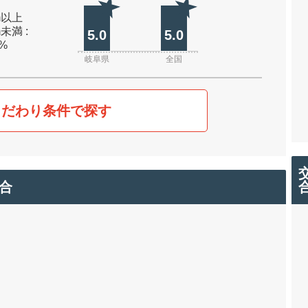
0m以上
m未満 :
5.0
5.0
0%
岐阜県
全国
こだわり条件で探す
合