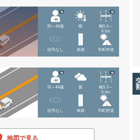
他
他
35～44歳
晴
幅5.5～
9.0m
信号なし
単路
市町村道
他
他
35～44歳
曇
幅5.5～
9.0m
信号なし
単路
市町村道
地図で見る