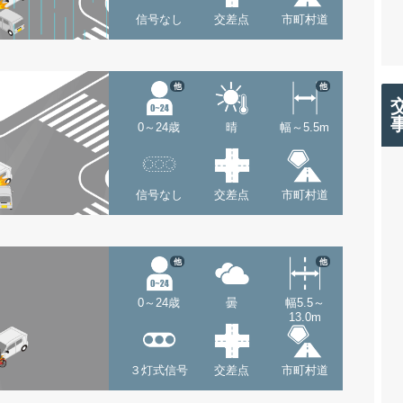
信号なし
交差点
市町村道
他
他
0～24歳
晴
幅～5.5m
信号なし
交差点
市町村道
他
他
0～24歳
曇
幅5.5～
13.0m
３灯式信号
交差点
市町村道