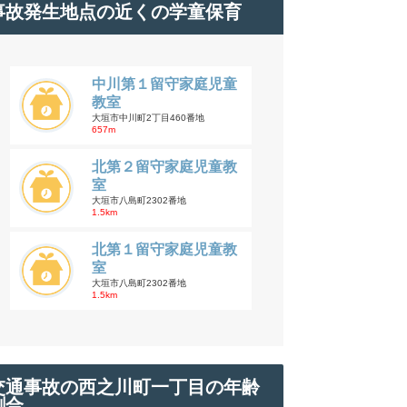
事故発生地点の近くの学童保育
中川第１留守家庭児童
教室
大垣市中川町2丁目460番地
657m
北第２留守家庭児童教
室
大垣市八島町2302番地
1.5km
北第１留守家庭児童教
室
大垣市八島町2302番地
1.5km
交通事故の西之川町一丁目の年齢
割合