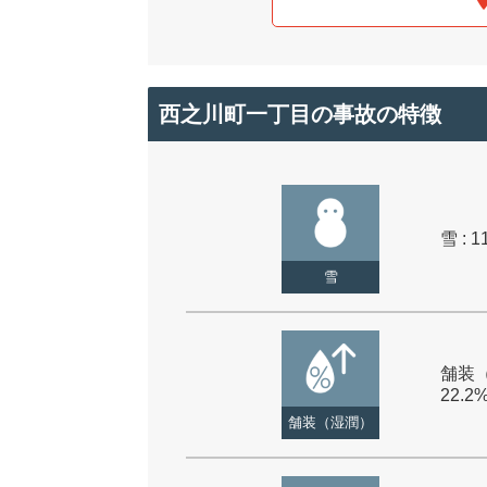
西之川町一丁目の事故の特徴
雪 : 1
雪
舗装（
22.2
舗装（湿潤）