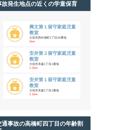
事故発生地点の近くの学童保育
興文第１留守家庭児童
教室
大垣市西外側町1丁目34番地
1km
安井第２留守家庭児童
教室
大垣市禾森1丁目1番地
1.1km
安井第１留守家庭児童
教室
大垣市禾森1丁目1番地
1.1km
交通事故の高橋町四丁目の年齢割
合