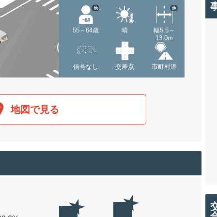
他
他
55～64歳
晴
幅5.5～
13.0m
信号なし
交差点
市町村道
地図で見る