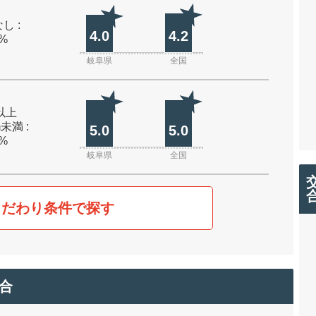
し :
4.0
4.2
0%
岐阜県
全国
m以上
m未満 :
5.0
5.0
0%
岐阜県
全国
こだわり条件で探す
合