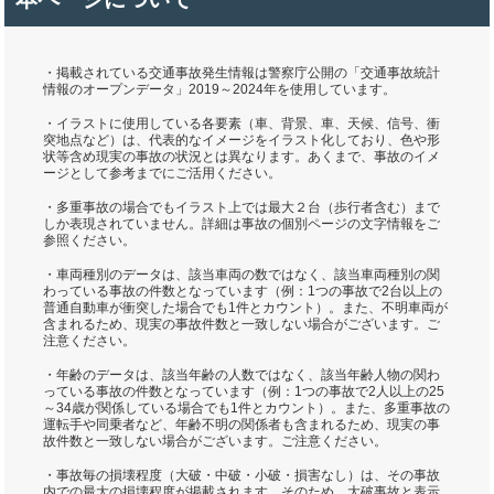
・掲載されている交通事故発生情報は警察庁公開の「交通事故統計
情報のオープンデータ」2019～2024年を使用しています。
・イラストに使用している各要素（車、背景、車、天候、信号、衝
突地点など）は、代表的なイメージをイラスト化しており、色や形
状等含め現実の事故の状況とは異なります。あくまで、事故のイメ
ージとして参考までにご活用ください。
・多重事故の場合でもイラスト上では最大２台（歩行者含む）まで
しか表現されていません。詳細は事故の個別ページの文字情報をご
参照ください。
・車両種別のデータは、該当車両の数ではなく、該当車両種別の関
わっている事故の件数となっています（例：1つの事故で2台以上の
普通自動車が衝突した場合でも1件とカウント）。また、不明車両が
含まれるため、現実の事故件数と一致しない場合がございます。ご
注意ください。
・年齢のデータは、該当年齢の人数ではなく、該当年齢人物の関わ
っている事故の件数となっています（例：1つの事故で2人以上の25
～34歳が関係している場合でも1件とカウント）。また、多重事故の
運転手や同乗者など、年齢不明の関係者も含まれるため、現実の事
故件数と一致しない場合がございます。ご注意ください。
・事故毎の損壊程度（大破・中破・小破・損害なし）は、その事故
内での最大の損壊程度が掲載されます。そのため、大破事故と表示