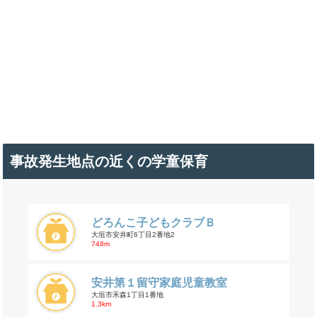
事故発生地点の近くの学童保育
どろんこ子どもクラブＢ
大垣市安井町6丁目2番地2
748m
安井第１留守家庭児童教室
大垣市禾森1丁目1番地
1.3km