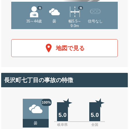
他
他
35～44歳
曇
幅5.5～
信号なし
9.0m
地図で見る
長沢町七丁目の事故の特徴
100%
5.0
5.0
曇
岐阜県
全国