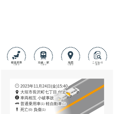
都道府県
沿線・駅
地図
こだわり
で探す
で探す
で探す
条件
2023年11月24日(金)15:40
大垣市長沢町七丁目 付近
車両相互 小破事故
普通乗用車
軽自動車
(1)
(1)
死亡
負傷
(0)
(1)