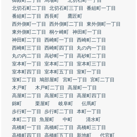
御殿町二丁目
馬場町
北切石町一丁目
北切石町二丁目
北切石町三丁目
番組町一丁目
番組町二丁目
西長町
鷹匠町
西外側町一丁目
西外側町二丁目
東外側町一丁目
東外側町二丁目
桐ケ崎町
神田町一丁目
神田町二丁目
西崎町一丁目
西崎町二丁目
西崎町三丁目
西崎町四丁目
丸の内一丁目
丸の内二丁目
高砂町一丁目
高砂町二丁目
室本町一丁目
室本町二丁目
室本町三丁目
室本町四丁目
室本町五丁目
室町一丁目
室町二丁目
鳩部屋町
宮町一丁目
宮町二丁目
木戸町
木戸町二丁目
高屋町一丁目
高屋町二丁目
高屋町三丁目
高屋町四丁目
錦町
栗屋町
岐阜町
伝馬町
歩行町一丁目
歩行町二丁目
本町一丁目
本町二丁目
魚屋町
中町
清水町
高橋町一丁目
高橋町二丁目
高橋町三丁目
高橋町四丁目
高橋町五丁目
新地町
代官町