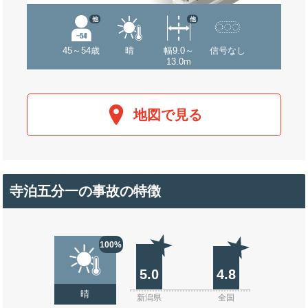
他
他
45～54歳
晴
幅9.0～
信号なし
13.0m
地図で見る
寺泊五分一の事故の特徴
100%
5.0
4.8
晴
新潟県
全国