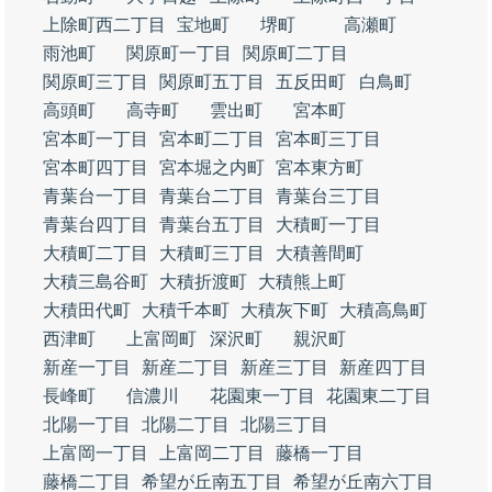
上除町西二丁目
宝地町
堺町
高瀬町
雨池町
関原町一丁目
関原町二丁目
関原町三丁目
関原町五丁目
五反田町
白鳥町
高頭町
高寺町
雲出町
宮本町
宮本町一丁目
宮本町二丁目
宮本町三丁目
宮本町四丁目
宮本堀之内町
宮本東方町
青葉台一丁目
青葉台二丁目
青葉台三丁目
青葉台四丁目
青葉台五丁目
大積町一丁目
大積町二丁目
大積町三丁目
大積善間町
大積三島谷町
大積折渡町
大積熊上町
大積田代町
大積千本町
大積灰下町
大積高鳥町
西津町
上富岡町
深沢町
親沢町
新産一丁目
新産二丁目
新産三丁目
新産四丁目
長峰町
信濃川
花園東一丁目
花園東二丁目
北陽一丁目
北陽二丁目
北陽三丁目
上富岡一丁目
上富岡二丁目
藤橋一丁目
藤橋二丁目
希望が丘南五丁目
希望が丘南六丁目