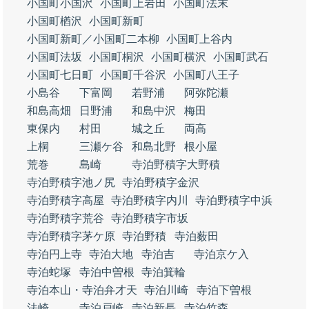
小国町小国沢
小国町上岩田
小国町法末
小国町楢沢
小国町新町
小国町新町／小国町二本柳
小国町上谷内
小国町法坂
小国町桐沢
小国町横沢
小国町武石
小国町七日町
小国町千谷沢
小国町八王子
小島谷
下富岡
若野浦
阿弥陀瀬
和島高畑
日野浦
和島中沢
梅田
東保内
村田
城之丘
両高
上桐
三瀬ケ谷
和島北野
根小屋
荒巻
島崎
寺泊野積字大野積
寺泊野積字池ノ尻
寺泊野積字金沢
寺泊野積字高屋
寺泊野積字内川
寺泊野積字中浜
寺泊野積字荒谷
寺泊野積字市坂
寺泊野積字茅ケ原
寺泊野積
寺泊薮田
寺泊円上寺
寺泊大地
寺泊吉
寺泊京ケ入
寺泊蛇塚
寺泊中曽根
寺泊箕輪
寺泊本山・寺泊弁才天
寺泊川崎
寺泊下曽根
法崎
寺泊戸崎
寺泊新長
寺泊竹森