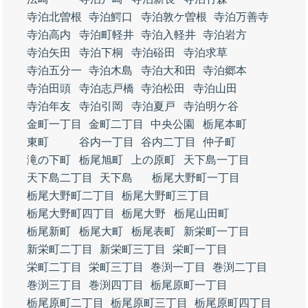
寺泊北曽根
寺泊鰐口
寺泊敦ケ曽根
寺泊万善寺
寺泊高内
寺泊町軽井
寺泊入軽井
寺泊岩方
寺泊矢田
寺泊下桐
寺泊硲田
寺泊求草
寺泊五分一
寺泊木島
寺泊大和田
寺泊郷本
寺泊田頭
寺泊志戸橋
寺泊松田
寺泊山田
寺泊年友
寺泊引岡
寺泊夏戸
寺泊明ケ谷
金町一丁目
金町二丁目
中央公園
栃尾本町
東町
谷内一丁目
谷内二丁目
仲子町
滝の下町
栃尾旭町
上の原町
天下島一丁目
天下島二丁目
天下島
栃尾大野町一丁目
栃尾大野町二丁目
栃尾大野町三丁目
栃尾大野町四丁目
栃尾大野
栃尾山田町
栃尾新町
栃尾大町
栃尾表町
新栄町一丁目
新栄町二丁目
新栄町三丁目
栄町一丁目
栄町二丁目
栄町三丁目
巻渕一丁目
巻渕二丁目
巻渕三丁目
巻渕四丁目
栃尾原町一丁目
栃尾原町二丁目
栃尾原町三丁目
栃尾原町四丁目