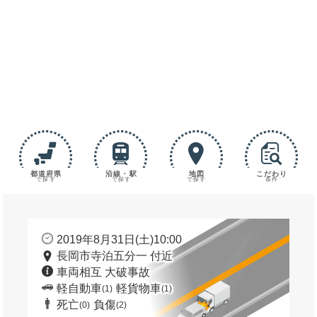
都道府県
沿線・駅
地図
こだわり
で探す
で探す
で探す
条件
2019年8月31日(土)10:00
長岡市寺泊五分一 付近
車両相互 大破事故
軽自動車
軽貨物車
(1)
(1)
死亡
負傷
(0)
(2)