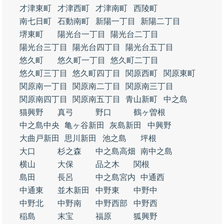
才津東町
才津西町
才津南町
西陵町
南七日町
石動南町
新陽一丁目
新陽二丁目
堺東町
陽光台一丁目
陽光台二丁目
陽光台三丁目
陽光台四丁目
陽光台五丁目
悠久町
悠久町一丁目
悠久町二丁目
悠久町三丁目
悠久町四丁目
関原西町
関原東町
関原南一丁目
関原南二丁目
関原南三丁目
関原南四丁目
関原南五丁目
青山新町
中之島
猫興野
真弓
野口
鶴ヶ曽根
中之島中央
亀ヶ谷新田
灰島新田
中興野
大曲戸新田
思川新田
池之島
坪根
大口
杉之森
中之島高畑
南中之島
横山
大保
品之木
関根
島田
長呂
中之島宮内
中通西
中通東
並木新田
中野東
中野中
中野北
中野南
中野西部
中野西
稲島
末宝
福原
狐興野