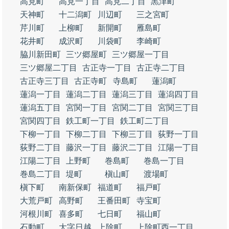
高見町
高見一丁目
高見二丁目
黒津町
天神町
十二潟町
川辺町
三之宮町
芹川町
上柳町
新開町
雁島町
花井町
成沢町
川袋町
李崎町
脇川新田町
三ツ郷屋町
三ツ郷屋一丁目
三ツ郷屋二丁目
古正寺一丁目
古正寺二丁目
古正寺三丁目
古正寺町
寺島町
蓮潟町
蓮潟一丁目
蓮潟二丁目
蓮潟三丁目
蓮潟四丁目
蓮潟五丁目
宮関一丁目
宮関二丁目
宮関三丁目
宮関四丁目
鉄工町一丁目
鉄工町二丁目
下柳一丁目
下柳二丁目
下柳三丁目
荻野一丁目
荻野二丁目
藤沢一丁目
藤沢二丁目
江陽一丁目
江陽二丁目
上野町
巻島町
巻島一丁目
巻島二丁目
堤町
槇山町
渡場町
槇下町
南新保町
福道町
福戸町
大荒戸町
高野町
王番田町
寺宝町
河根川町
喜多町
七日町
福山町
石動町
大字日越
上除町
上除町西一丁目