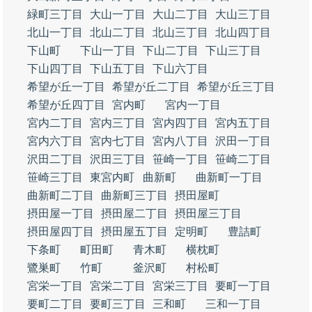
緑町三丁目
大山一丁目
大山二丁目
大山三丁目
北山一丁目
北山二丁目
北山三丁目
北山四丁目
下山町
下山一丁目
下山二丁目
下山三丁目
下山四丁目
下山五丁目
下山六丁目
希望が丘一丁目
希望が丘二丁目
希望が丘三丁目
希望が丘四丁目
宮内町
宮内一丁目
宮内二丁目
宮内三丁目
宮内四丁目
宮内五丁目
宮内六丁目
宮内七丁目
宮内八丁目
沢田一丁目
沢田二丁目
沢田三丁目
笹崎一丁目
笹崎二丁目
笹崎三丁目
東宮内町
曲新町
曲新町一丁目
曲新町二丁目
曲新町三丁目
摂田屋町
摂田屋一丁目
摂田屋二丁目
摂田屋三丁目
摂田屋四丁目
摂田屋五丁目
定明町
豊詰町
下条町
町田町
青木町
横枕町
鷺巣町
竹町
釜沢町
村松町
宮栄一丁目
宮栄二丁目
宮栄三丁目
要町一丁目
要町二丁目
要町三丁目
三和町
三和一丁目