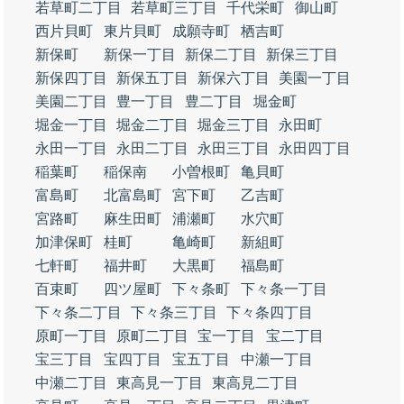
若草町二丁目
若草町三丁目
千代栄町
御山町
西片貝町
東片貝町
成願寺町
栖吉町
新保町
新保一丁目
新保二丁目
新保三丁目
新保四丁目
新保五丁目
新保六丁目
美園一丁目
美園二丁目
豊一丁目
豊二丁目
堀金町
堀金一丁目
堀金二丁目
堀金三丁目
永田町
永田一丁目
永田二丁目
永田三丁目
永田四丁目
稲葉町
稲保南
小曽根町
亀貝町
富島町
北富島町
宮下町
乙吉町
宮路町
麻生田町
浦瀬町
水穴町
加津保町
桂町
亀崎町
新組町
七軒町
福井町
大黒町
福島町
百束町
四ツ屋町
下々条町
下々条一丁目
下々条二丁目
下々条三丁目
下々条四丁目
原町一丁目
原町二丁目
宝一丁目
宝二丁目
宝三丁目
宝四丁目
宝五丁目
中瀬一丁目
中瀬二丁目
東高見一丁目
東高見二丁目