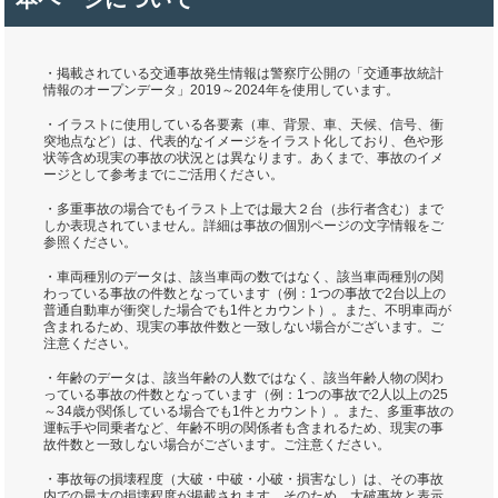
・掲載されている交通事故発生情報は警察庁公開の「交通事故統計
情報のオープンデータ」2019～2024年を使用しています。
・イラストに使用している各要素（車、背景、車、天候、信号、衝
突地点など）は、代表的なイメージをイラスト化しており、色や形
状等含め現実の事故の状況とは異なります。あくまで、事故のイメ
ージとして参考までにご活用ください。
・多重事故の場合でもイラスト上では最大２台（歩行者含む）まで
しか表現されていません。詳細は事故の個別ページの文字情報をご
参照ください。
・車両種別のデータは、該当車両の数ではなく、該当車両種別の関
わっている事故の件数となっています（例：1つの事故で2台以上の
普通自動車が衝突した場合でも1件とカウント）。また、不明車両が
含まれるため、現実の事故件数と一致しない場合がございます。ご
注意ください。
・年齢のデータは、該当年齢の人数ではなく、該当年齢人物の関わ
っている事故の件数となっています（例：1つの事故で2人以上の25
～34歳が関係している場合でも1件とカウント）。また、多重事故の
運転手や同乗者など、年齢不明の関係者も含まれるため、現実の事
故件数と一致しない場合がございます。ご注意ください。
・事故毎の損壊程度（大破・中破・小破・損害なし）は、その事故
内での最大の損壊程度が掲載されます。そのため、大破事故と表示