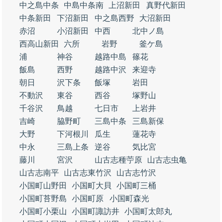
中之島中条
中島中条南
上沼新田
真野代新田
中条新田
下沼新田
中之島西野
大沼新田
赤沼
小沼新田
中西
北中ノ島
西高山新田
六所
岩野
釜ケ島
浦
神谷
越路中島
篠花
飯島
西野
越路中沢
来迎寺
朝日
沢下条
飯塚
岩田
不動沢
東谷
西谷
塚野山
千谷沢
鳥越
七日市
上岩井
吉崎
脇野町
三島中条
三島新保
大野
下河根川
瓜生
蓮花寺
中永
三島上条
逆谷
気比宮
藤川
宮沢
山古志種苧原
山古志虫亀
山古志南平
山古志東竹沢
山古志竹沢
小国町山野田
小国町大貝
小国町三桶
小国町苔野島
小国町原
小国町森光
小国町小栗山
小国町諏訪井
小国町太郎丸