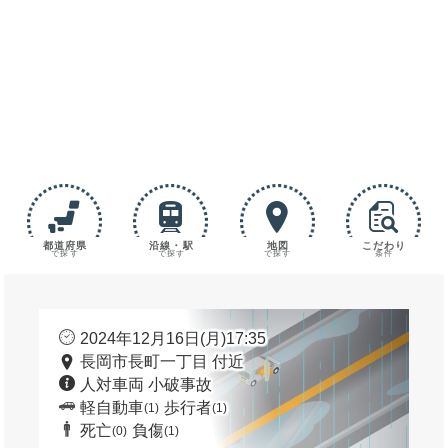
都道府県
沿線・駅
地図
こだわり
で探す
で探す
で探す
条件
2024年12月16日(月)17:35
長岡市長町一丁目 付近
人対車両 小破事故
軽自動車
歩行者
(1)
(1)
死亡
負傷
(0)
(1)