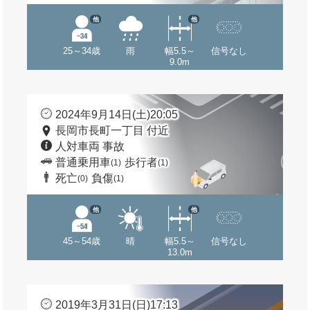
他
他
25～34歳
雨
幅5.5～
信号なし
9.0m
2024年9月14日(土)20:05
長岡市長町一丁目 付近
人対車両 事故
普通乗用車
歩行者
(1)
(1)
死亡
負傷
(0)
(1)
他
他
45～54歳
晴
幅5.5～
信号なし
13.0m
2019年3月31日(日)17:13