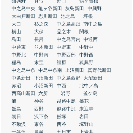
猫興野
真弓
野口
鶴ヶ曽根
中之島中央
亀ヶ谷新田
灰島新田
中興野
大曲戸新田
思川新田
池之島
坪根
大口
杉之森
中之島高畑
南中之島
横山
大保
品之木
関根
島田
長呂
中之島宮内
中通西
中通東
並木新田
中野東
中野中
中野北
中野南
中野西部
中野西
稲島
末宝
福原
狐興野
中之島中条
中島中条南
上沼新田
真野代新田
中条新田
下沼新田
中之島西野
大沼新田
赤沼
小沼新田
中西
北中ノ島
西高山新田
六所
岩野
釜ケ島
浦
神谷
越路中島
篠花
飯島
西野
越路中沢
来迎寺
朝日
沢下条
飯塚
岩田
不動沢
東谷
西谷
塚野山
千谷沢
鳥越
七日市
上岩井