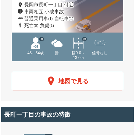
長岡市長町一丁目 付近
車両相互 小破事故
普通乗用車
自転車
(1)
(1)
死亡
負傷
(0)
(1)
他
他
45～54歳
曇
幅9.0～
信号なし
13.0m
地図で見る
長町一丁目の事故の特徴