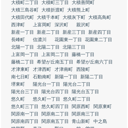
大積町二丁目
大積町三丁目
大積善間町
大積三島谷町
大積折渡町
大積熊上町
大積田代町
大積千本町
大積灰下町
大積高鳥町
西津町
上富岡町
深沢町
親沢町
新産一丁目
新産二丁目
新産三丁目
新産四丁目
長峰町
信濃川
花園東一丁目
花園東二丁目
北陽一丁目
北陽二丁目
北陽三丁目
上富岡一丁目
上富岡二丁目
藤橋一丁目
藤橋二丁目
希望が丘南五丁目
希望が丘南六丁目
才津東町
才津西町
才津南町
西陵町
南七日町
石動南町
新陽一丁目
新陽二丁目
堺東町
陽光台一丁目
陽光台二丁目
陽光台三丁目
陽光台四丁目
陽光台五丁目
悠久町
悠久町一丁目
悠久町二丁目
悠久町三丁目
悠久町四丁目
関原西町
関原東町
関原南一丁目
関原南二丁目
関原南三丁目
関原南四丁目
関原南五丁目
青山新町
中之島