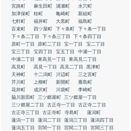
宮路町
麻生田町
浦瀬町
水穴町
加津保町
桂町
亀崎町
新組町
七軒町
福井町
大黒町
福島町
百束町
四ツ屋町
下々条町
下々条一丁目
下々条二丁目
下々条三丁目
下々条四丁目
原町一丁目
原町二丁目
宝一丁目
宝二丁目
宝三丁目
宝四丁目
宝五丁目
中瀬一丁目
中瀬二丁目
東高見一丁目
東高見二丁目
高見町
高見一丁目
高見二丁目
黒津町
天神町
十二潟町
川辺町
三之宮町
芹川町
上柳町
新開町
雁島町
花井町
成沢町
川袋町
李崎町
脇川新田町
三ツ郷屋町
三ツ郷屋一丁目
三ツ郷屋二丁目
古正寺一丁目
古正寺二丁目
古正寺三丁目
古正寺町
寺島町
蓮潟町
蓮潟一丁目
蓮潟二丁目
蓮潟三丁目
蓮潟四丁目
蓮潟五丁目
宮関一丁目
宮関二丁目
宮関三丁目