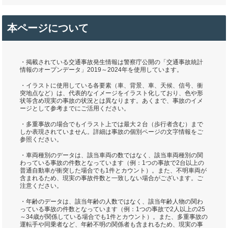
本ページについて
・掲載されている交通事故発生情報は警察庁公開の「交通事故統計
情報のオープンデータ」2019～2024年を使用しています。
・イラストに使用している各要素（車、背景、車、天候、信号、衝
突地点など）は、代表的なイメージをイラスト化しており、色や形
状等含め現実の事故の状況とは異なります。あくまで、事故のイメ
ージとして参考までにご活用ください。
・多重事故の場合でもイラスト上では最大２台（歩行者含む）まで
しか表現されていません。詳細は事故の個別ページの文字情報をご
参照ください。
・車両種別のデータは、該当車両の数ではなく、該当車両種別の関
わっている事故の件数となっています（例：1つの事故で2台以上の
普通自動車が衝突した場合でも1件とカウント）。また、不明車両が
含まれるため、現実の事故件数と一致しない場合がございます。ご
注意ください。
・年齢のデータは、該当年齢の人数ではなく、該当年齢人物の関わ
っている事故の件数となっています（例：1つの事故で2人以上の25
～34歳が関係している場合でも1件とカウント）。また、多重事故の
運転手や同乗者など、年齢不明の関係者も含まれるため、現実の事