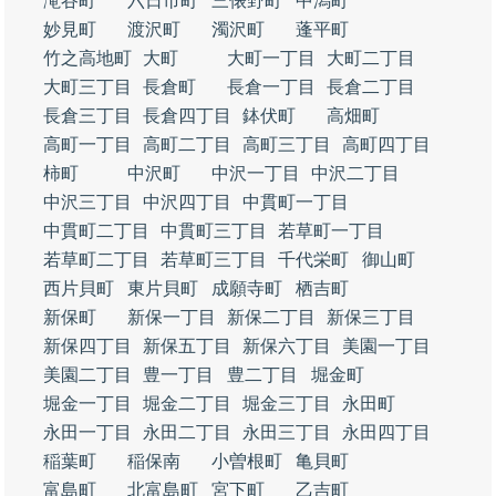
滝谷町
六日市町
三俵野町
中潟町
妙見町
渡沢町
濁沢町
蓬平町
竹之高地町
大町
大町一丁目
大町二丁目
大町三丁目
長倉町
長倉一丁目
長倉二丁目
長倉三丁目
長倉四丁目
鉢伏町
高畑町
高町一丁目
高町二丁目
高町三丁目
高町四丁目
柿町
中沢町
中沢一丁目
中沢二丁目
中沢三丁目
中沢四丁目
中貫町一丁目
中貫町二丁目
中貫町三丁目
若草町一丁目
若草町二丁目
若草町三丁目
千代栄町
御山町
西片貝町
東片貝町
成願寺町
栖吉町
新保町
新保一丁目
新保二丁目
新保三丁目
新保四丁目
新保五丁目
新保六丁目
美園一丁目
美園二丁目
豊一丁目
豊二丁目
堀金町
堀金一丁目
堀金二丁目
堀金三丁目
永田町
永田一丁目
永田二丁目
永田三丁目
永田四丁目
稲葉町
稲保南
小曽根町
亀貝町
富島町
北富島町
宮下町
乙吉町