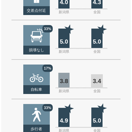
4.0
4.3
交差点付近
新潟県
全国
33%
5.0
5.0
損壊なし
新潟県
全国
17%
3.8
3.4
自転車
新潟県
全国
33%
4.9
5.0
歩行者
新潟県
全国