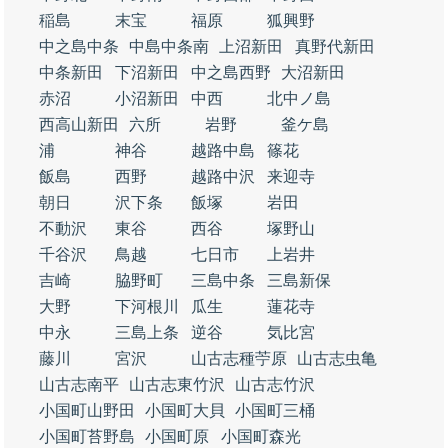
稲島
末宝
福原
狐興野
中之島中条
中島中条南
上沼新田
真野代新田
中条新田
下沼新田
中之島西野
大沼新田
赤沼
小沼新田
中西
北中ノ島
西高山新田
六所
岩野
釜ケ島
浦
神谷
越路中島
篠花
飯島
西野
越路中沢
来迎寺
朝日
沢下条
飯塚
岩田
不動沢
東谷
西谷
塚野山
千谷沢
鳥越
七日市
上岩井
吉崎
脇野町
三島中条
三島新保
大野
下河根川
瓜生
蓮花寺
中永
三島上条
逆谷
気比宮
藤川
宮沢
山古志種苧原
山古志虫亀
山古志南平
山古志東竹沢
山古志竹沢
小国町山野田
小国町大貝
小国町三桶
小国町苔野島
小国町原
小国町森光