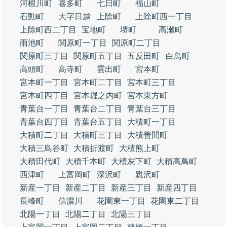
河根川町
喜多町
七日町
福山町
石動町
大字日越
上除町
上除町西一丁目
上除町西二丁目
宝地町
堺町
高瀬町
雨池町
関原町一丁目
関原町二丁目
関原町三丁目
関原町五丁目
五反田町
白鳥町
高頭町
高寺町
雲出町
宮本町
宮本町一丁目
宮本町二丁目
宮本町三丁目
宮本町四丁目
宮本堀之内町
宮本東方町
青葉台一丁目
青葉台二丁目
青葉台三丁目
青葉台四丁目
青葉台五丁目
大積町一丁目
大積町二丁目
大積町三丁目
大積善間町
大積三島谷町
大積折渡町
大積熊上町
大積田代町
大積千本町
大積灰下町
大積高鳥町
西津町
上富岡町
深沢町
親沢町
新産一丁目
新産二丁目
新産三丁目
新産四丁目
長峰町
信濃川
花園東一丁目
花園東二丁目
北陽一丁目
北陽二丁目
北陽三丁目