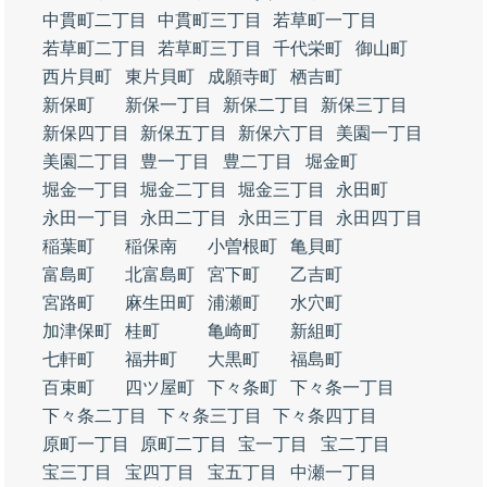
中貫町二丁目
中貫町三丁目
若草町一丁目
若草町二丁目
若草町三丁目
千代栄町
御山町
西片貝町
東片貝町
成願寺町
栖吉町
新保町
新保一丁目
新保二丁目
新保三丁目
新保四丁目
新保五丁目
新保六丁目
美園一丁目
美園二丁目
豊一丁目
豊二丁目
堀金町
堀金一丁目
堀金二丁目
堀金三丁目
永田町
永田一丁目
永田二丁目
永田三丁目
永田四丁目
稲葉町
稲保南
小曽根町
亀貝町
富島町
北富島町
宮下町
乙吉町
宮路町
麻生田町
浦瀬町
水穴町
加津保町
桂町
亀崎町
新組町
七軒町
福井町
大黒町
福島町
百束町
四ツ屋町
下々条町
下々条一丁目
下々条二丁目
下々条三丁目
下々条四丁目
原町一丁目
原町二丁目
宝一丁目
宝二丁目
宝三丁目
宝四丁目
宝五丁目
中瀬一丁目