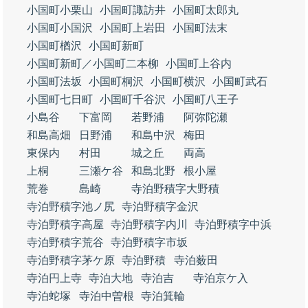
小国町小栗山
小国町諏訪井
小国町太郎丸
小国町小国沢
小国町上岩田
小国町法末
小国町楢沢
小国町新町
小国町新町／小国町二本柳
小国町上谷内
小国町法坂
小国町桐沢
小国町横沢
小国町武石
小国町七日町
小国町千谷沢
小国町八王子
小島谷
下富岡
若野浦
阿弥陀瀬
和島高畑
日野浦
和島中沢
梅田
東保内
村田
城之丘
両高
上桐
三瀬ケ谷
和島北野
根小屋
荒巻
島崎
寺泊野積字大野積
寺泊野積字池ノ尻
寺泊野積字金沢
寺泊野積字高屋
寺泊野積字内川
寺泊野積字中浜
寺泊野積字荒谷
寺泊野積字市坂
寺泊野積字茅ケ原
寺泊野積
寺泊薮田
寺泊円上寺
寺泊大地
寺泊吉
寺泊京ケ入
寺泊蛇塚
寺泊中曽根
寺泊箕輪