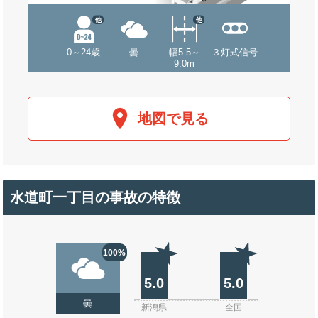
他
他
0～24歳
曇
幅5.5～
３灯式信号
9.0m
地図で見る
水道町一丁目の事故の特徴
100%
5.0
5.0
曇
新潟県
全国