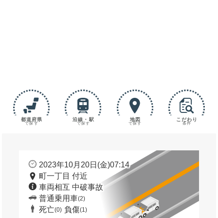
都道府県
沿線・駅
地図
こだわり
で探す
で探す
で探す
条件
2023年10月20日(金)07:14
町一丁目 付近
車両相互 中破事故
普通乗用車
(2)
死亡
負傷
(0)
(1)