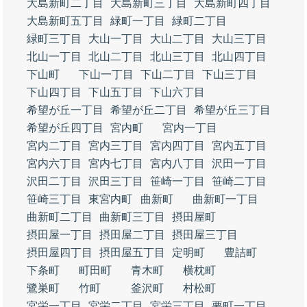
大島新町二丁目
大島新町三丁目
大島新町四丁目
大島新町五丁目
緑町一丁目
緑町二丁目
緑町三丁目
大山一丁目
大山二丁目
大山三丁目
北山一丁目
北山二丁目
北山三丁目
北山四丁目
下山町
下山一丁目
下山二丁目
下山三丁目
下山四丁目
下山五丁目
下山六丁目
希望が丘一丁目
希望が丘二丁目
希望が丘三丁目
希望が丘四丁目
宮内町
宮内一丁目
宮内二丁目
宮内三丁目
宮内四丁目
宮内五丁目
宮内六丁目
宮内七丁目
宮内八丁目
沢田一丁目
沢田二丁目
沢田三丁目
笹崎一丁目
笹崎二丁目
笹崎三丁目
東宮内町
曲新町
曲新町一丁目
曲新町二丁目
曲新町三丁目
摂田屋町
摂田屋一丁目
摂田屋二丁目
摂田屋三丁目
摂田屋四丁目
摂田屋五丁目
定明町
豊詰町
下条町
町田町
青木町
横枕町
鷺巣町
竹町
釜沢町
村松町
宮栄一丁目
宮栄二丁目
宮栄三丁目
要町一丁目