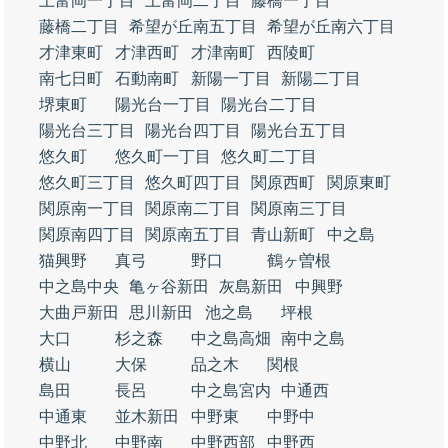
上富岡一丁目
上富岡二丁目
藤橋一丁目
藤橋二丁目
希望が丘南五丁目
希望が丘南六丁目
才津東町
才津西町
才津南町
西陵町
南七日町
石動南町
新陽一丁目
新陽二丁目
堺東町
陽光台一丁目
陽光台二丁目
陽光台三丁目
陽光台四丁目
陽光台五丁目
悠久町
悠久町一丁目
悠久町二丁目
悠久町三丁目
悠久町四丁目
関原西町
関原東町
関原南一丁目
関原南二丁目
関原南三丁目
関原南四丁目
関原南五丁目
青山新町
中之島
猫興野
真弓
野口
鶴ヶ曽根
中之島中央
亀ヶ谷新田
灰島新田
中興野
大曲戸新田
思川新田
池之島
坪根
大口
杉之森
中之島高畑
南中之島
横山
大保
品之木
関根
島田
長呂
中之島宮内
中通西
中通東
並木新田
中野東
中野中
中野北
中野南
中野西部
中野西