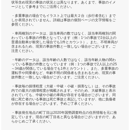
状等含め現実の事故の状況とは異なります。あくまで、事故のイメ
ージとして参考までにご活用ください。
・多重事故の場合でもイラスト上では最大２台（歩行者含む）まで
しか表現されていません。詳細は事故の個別ページの文字情報をご
参照ください。
・車両種別のデータは、該当車両の数ではなく、該当車両種別の関
わっている事故の件数となっています（例：1つの事故で2台以上の
普通自動車が衝突した場合でも1件とカウント）。また、不明車両が
含まれるため、現実の事故件数と一致しない場合がございます。ご
注意ください。
・年齢のデータは、該当年齢の人数ではなく、該当年齢人物の関わ
っている事故の件数となっています（例：1つの事故で2人以上の25
～34歳が関係している場合でも1件とカウント）。また、多重事故の
運転手や同乗者など、年齢不明の関係者も含まれるため、現実の事
故件数と一致しない場合がございます。ご注意ください。
・事故毎の損壊程度（大破・中破・小破・損害なし）は、その事故
内での最大の損壊程度が掲載されます。そのため、大破事故と表示
されていても、中破や小破の車両が存在する場合がございます。同
様に死亡者のいる事故は死亡事故と表記していますが、他に負傷者
が存在する場合がございます。予めご了承ください。
・事故発生地点の町丁目は2020年国勢調査時点の住所情報を元に推
定しています。現在の町丁目名と異なる場合がございますので、あ
らかじめご了承ください。