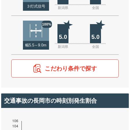
３灯式信号
新潟県
全国
100%
5.0
5.0
幅5.5～9.0m
新潟県
全国
こだわり条件で探す
交通事故の長岡市の時刻別発生割合