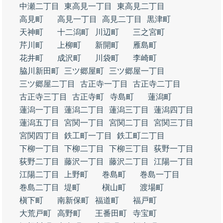
中瀬二丁目
東高見一丁目
東高見二丁目
高見町
高見一丁目
高見二丁目
黒津町
天神町
十二潟町
川辺町
三之宮町
芹川町
上柳町
新開町
雁島町
花井町
成沢町
川袋町
李崎町
脇川新田町
三ツ郷屋町
三ツ郷屋一丁目
三ツ郷屋二丁目
古正寺一丁目
古正寺二丁目
古正寺三丁目
古正寺町
寺島町
蓮潟町
蓮潟一丁目
蓮潟二丁目
蓮潟三丁目
蓮潟四丁目
蓮潟五丁目
宮関一丁目
宮関二丁目
宮関三丁目
宮関四丁目
鉄工町一丁目
鉄工町二丁目
下柳一丁目
下柳二丁目
下柳三丁目
荻野一丁目
荻野二丁目
藤沢一丁目
藤沢二丁目
江陽一丁目
江陽二丁目
上野町
巻島町
巻島一丁目
巻島二丁目
堤町
槇山町
渡場町
槇下町
南新保町
福道町
福戸町
大荒戸町
高野町
王番田町
寺宝町