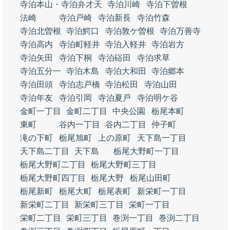
寺泊本山・寺泊弁才天
寺泊川崎
寺泊下曽根
法崎
寺泊戸崎
寺泊新長
寺泊竹森
寺泊北曽根
寺泊鰐口
寺泊敦ケ曽根
寺泊万善寺
寺泊高内
寺泊町軽井
寺泊入軽井
寺泊岩方
寺泊矢田
寺泊下桐
寺泊硲田
寺泊求草
寺泊五分一
寺泊木島
寺泊大和田
寺泊郷本
寺泊田頭
寺泊志戸橋
寺泊松田
寺泊山田
寺泊年友
寺泊引岡
寺泊夏戸
寺泊明ケ谷
金町一丁目
金町二丁目
中央公園
栃尾本町
東町
谷内一丁目
谷内二丁目
仲子町
滝の下町
栃尾旭町
上の原町
天下島一丁目
天下島二丁目
天下島
栃尾大野町一丁目
栃尾大野町二丁目
栃尾大野町三丁目
栃尾大野町四丁目
栃尾大野
栃尾山田町
栃尾新町
栃尾大町
栃尾表町
新栄町一丁目
新栄町二丁目
新栄町三丁目
栄町一丁目
栄町二丁目
栄町三丁目
巻渕一丁目
巻渕二丁目