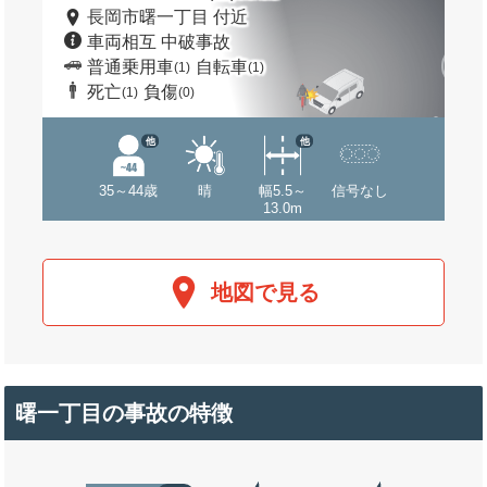
長岡市曙一丁目 付近
車両相互 中破事故
普通乗用車
自転車
(1)
(1)
死亡
負傷
(1)
(0)
他
他
35～44歳
晴
幅5.5～
信号なし
13.0m
地図で見る
曙一丁目の事故の特徴