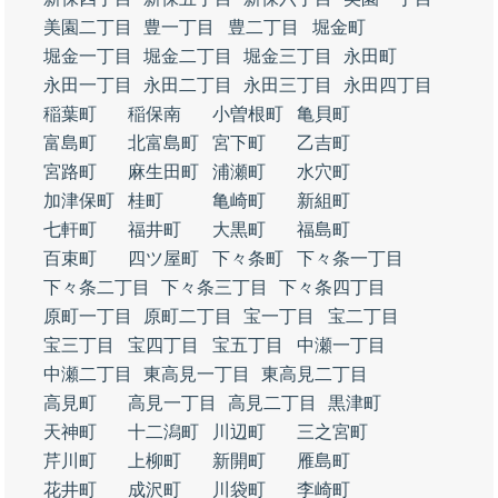
美園二丁目
豊一丁目
豊二丁目
堀金町
堀金一丁目
堀金二丁目
堀金三丁目
永田町
永田一丁目
永田二丁目
永田三丁目
永田四丁目
稲葉町
稲保南
小曽根町
亀貝町
富島町
北富島町
宮下町
乙吉町
宮路町
麻生田町
浦瀬町
水穴町
加津保町
桂町
亀崎町
新組町
七軒町
福井町
大黒町
福島町
百束町
四ツ屋町
下々条町
下々条一丁目
下々条二丁目
下々条三丁目
下々条四丁目
原町一丁目
原町二丁目
宝一丁目
宝二丁目
宝三丁目
宝四丁目
宝五丁目
中瀬一丁目
中瀬二丁目
東高見一丁目
東高見二丁目
高見町
高見一丁目
高見二丁目
黒津町
天神町
十二潟町
川辺町
三之宮町
芹川町
上柳町
新開町
雁島町
花井町
成沢町
川袋町
李崎町