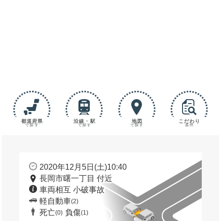
都道府県
沿線・駅
地図
こだわり
で探す
で探す
で探す
条件
2020年12月5日(土)10:40
長岡市曙一丁目 付近
車両相互 小破事故
軽自動車
(2)
死亡
負傷
(0)
(1)