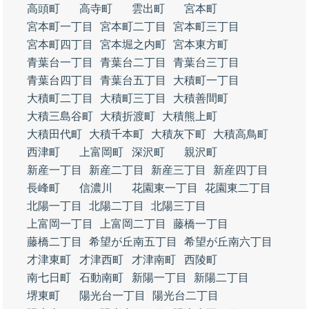
高頭町
高寺町
雲出町
宮本町
宮本町一丁目
宮本町二丁目
宮本町三丁目
宮本町四丁目
宮本堀之内町
宮本東方町
青葉台一丁目
青葉台二丁目
青葉台三丁目
青葉台四丁目
青葉台五丁目
大積町一丁目
大積町二丁目
大積町三丁目
大積善間町
大積三島谷町
大積折渡町
大積熊上町
大積田代町
大積千本町
大積灰下町
大積高鳥町
西津町
上富岡町
深沢町
親沢町
新産一丁目
新産二丁目
新産三丁目
新産四丁目
長峰町
信濃川
花園東一丁目
花園東二丁目
北陽一丁目
北陽二丁目
北陽三丁目
上富岡一丁目
上富岡二丁目
藤橋一丁目
藤橋二丁目
希望が丘南五丁目
希望が丘南六丁目
才津東町
才津西町
才津南町
西陵町
南七日町
石動南町
新陽一丁目
新陽二丁目
堺東町
陽光台一丁目
陽光台二丁目