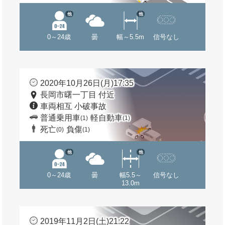
他
他
0～24歳
曇
幅～5.5m
信号なし
2020年10月26日(月)17:35
長岡市曙一丁目 付近
車両相互 小破事故
普通乗用車
軽自動車
(1)
(1)
死亡
負傷
(0)
(1)
他
他
0～24歳
曇
幅5.5～
信号なし
13.0m
2019年11月2日(土)21:22