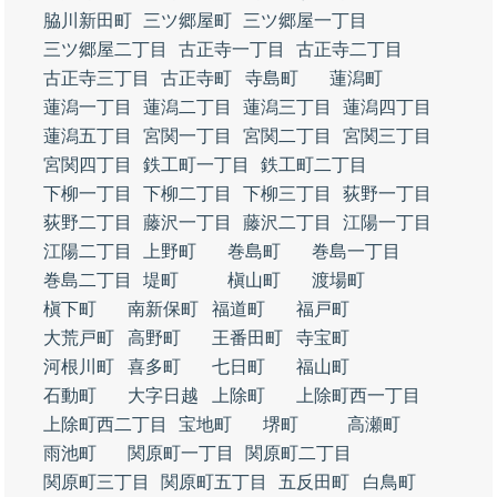
脇川新田町
三ツ郷屋町
三ツ郷屋一丁目
三ツ郷屋二丁目
古正寺一丁目
古正寺二丁目
古正寺三丁目
古正寺町
寺島町
蓮潟町
蓮潟一丁目
蓮潟二丁目
蓮潟三丁目
蓮潟四丁目
蓮潟五丁目
宮関一丁目
宮関二丁目
宮関三丁目
宮関四丁目
鉄工町一丁目
鉄工町二丁目
下柳一丁目
下柳二丁目
下柳三丁目
荻野一丁目
荻野二丁目
藤沢一丁目
藤沢二丁目
江陽一丁目
江陽二丁目
上野町
巻島町
巻島一丁目
巻島二丁目
堤町
槇山町
渡場町
槇下町
南新保町
福道町
福戸町
大荒戸町
高野町
王番田町
寺宝町
河根川町
喜多町
七日町
福山町
石動町
大字日越
上除町
上除町西一丁目
上除町西二丁目
宝地町
堺町
高瀬町
雨池町
関原町一丁目
関原町二丁目
関原町三丁目
関原町五丁目
五反田町
白鳥町