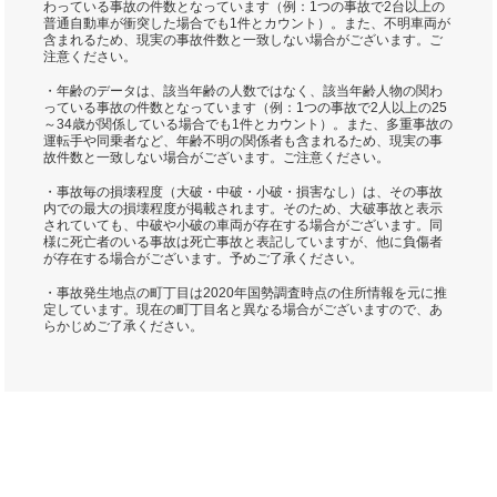
わっている事故の件数となっています（例：1つの事故で2台以上の
普通自動車が衝突した場合でも1件とカウント）。また、不明車両が
含まれるため、現実の事故件数と一致しない場合がございます。ご
注意ください。
・年齢のデータは、該当年齢の人数ではなく、該当年齢人物の関わ
っている事故の件数となっています（例：1つの事故で2人以上の25
～34歳が関係している場合でも1件とカウント）。また、多重事故の
運転手や同乗者など、年齢不明の関係者も含まれるため、現実の事
故件数と一致しない場合がございます。ご注意ください。
・事故毎の損壊程度（大破・中破・小破・損害なし）は、その事故
内での最大の損壊程度が掲載されます。そのため、大破事故と表示
されていても、中破や小破の車両が存在する場合がございます。同
様に死亡者のいる事故は死亡事故と表記していますが、他に負傷者
が存在する場合がございます。予めご了承ください。
・事故発生地点の町丁目は2020年国勢調査時点の住所情報を元に推
定しています。現在の町丁目名と異なる場合がございますので、あ
らかじめご了承ください。