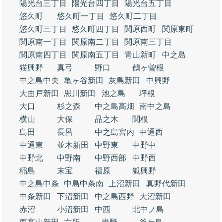
陽光台三丁目
陽光台四丁目
陽光台五丁目
悠久町
悠久町一丁目
悠久町二丁目
悠久町三丁目
悠久町四丁目
関原西町
関原東町
関原南一丁目
関原南二丁目
関原南三丁目
関原南四丁目
関原南五丁目
青山新町
中之島
猫興野
真弓
野口
鶴ヶ曽根
中之島中央
亀ヶ谷新田
灰島新田
中興野
大曲戸新田
思川新田
池之島
坪根
大口
杉之森
中之島高畑
南中之島
横山
大保
品之木
関根
島田
長呂
中之島宮内
中通西
中通東
並木新田
中野東
中野中
中野北
中野南
中野西部
中野西
稲島
末宝
福原
狐興野
中之島中条
中島中条南
上沼新田
真野代新田
中条新田
下沼新田
中之島西野
大沼新田
赤沼
小沼新田
中西
北中ノ島