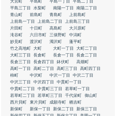
大宮町
平島町
平島一丁目
平島二丁目
平島三丁目
水梨町
南陽一丁目
南陽二丁目
青山町
前島町
青島町
上前島町
上前島一丁目
上前島二丁目
上前島三丁目
片田町
十日町
高島町
大川原町
滝谷町
六日市町
三俵野町
中潟町
妙見町
渡沢町
濁沢町
蓬平町
竹之高地町
大町
大町一丁目
大町二丁目
大町三丁目
長倉町
長倉一丁目
長倉二丁目
長倉三丁目
長倉四丁目
鉢伏町
高畑町
高町一丁目
高町二丁目
高町三丁目
高町四丁目
柿町
中沢町
中沢一丁目
中沢二丁目
中沢三丁目
中沢四丁目
中貫町一丁目
中貫町二丁目
中貫町三丁目
若草町一丁目
若草町二丁目
若草町三丁目
千代栄町
御山町
西片貝町
東片貝町
成願寺町
栖吉町
新保町
新保一丁目
新保二丁目
新保三丁目
新保四丁目
新保五丁目
新保六丁目
美園一丁目