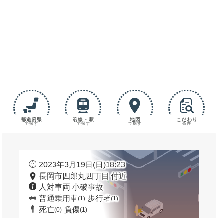
都道府県
沿線・駅
地図
こだわり
で探す
で探す
で探す
条件
2023年3月19日(日)18:23
長岡市四郎丸四丁目 付近
人対車両 小破事故
普通乗用車
歩行者
(1)
(1)
死亡
負傷
(0)
(1)