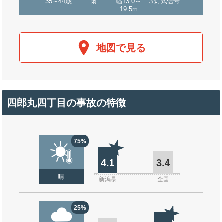
35～44歳
雨
幅13.0～
３灯式信号
19.5m
地図で見る
四郎丸四丁目の事故の特徴
75%
4.1
3.4
晴
新潟県
全国
25%