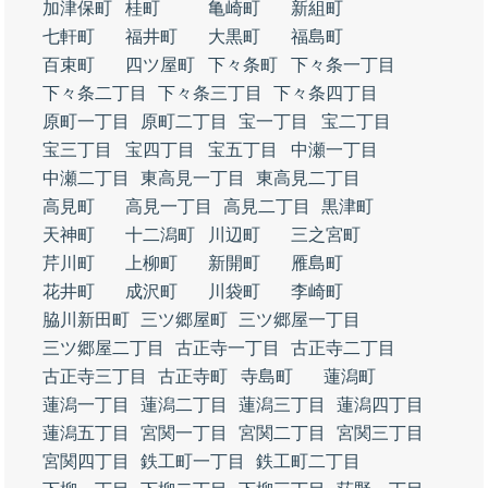
加津保町
桂町
亀崎町
新組町
七軒町
福井町
大黒町
福島町
百束町
四ツ屋町
下々条町
下々条一丁目
下々条二丁目
下々条三丁目
下々条四丁目
原町一丁目
原町二丁目
宝一丁目
宝二丁目
宝三丁目
宝四丁目
宝五丁目
中瀬一丁目
中瀬二丁目
東高見一丁目
東高見二丁目
高見町
高見一丁目
高見二丁目
黒津町
天神町
十二潟町
川辺町
三之宮町
芹川町
上柳町
新開町
雁島町
花井町
成沢町
川袋町
李崎町
脇川新田町
三ツ郷屋町
三ツ郷屋一丁目
三ツ郷屋二丁目
古正寺一丁目
古正寺二丁目
古正寺三丁目
古正寺町
寺島町
蓮潟町
蓮潟一丁目
蓮潟二丁目
蓮潟三丁目
蓮潟四丁目
蓮潟五丁目
宮関一丁目
宮関二丁目
宮関三丁目
宮関四丁目
鉄工町一丁目
鉄工町二丁目