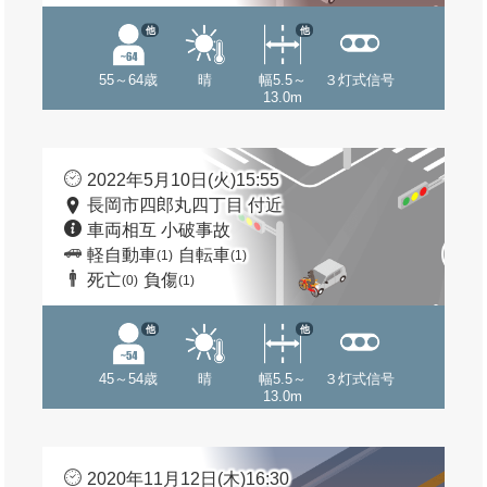
他
他
55～64歳
晴
幅5.5～
３灯式信号
13.0m
2022年5月10日(火)15:55
長岡市四郎丸四丁目 付近
車両相互 小破事故
軽自動車
自転車
(1)
(1)
死亡
負傷
(0)
(1)
他
他
45～54歳
晴
幅5.5～
３灯式信号
13.0m
2020年11月12日(木)16:30