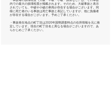
・事故毎の損壊程度（大破・中破・小破・損害なし）は、その事故
内での最大の損壊程度が掲載されます。そのため、大破事故と表示
されていても、中破や小破の車両が存在する場合がございます。同
様に死亡者のいる事故は死亡事故と表記していますが、他に負傷者
が存在する場合がございます。予めご了承ください。
・事故発生地点の町丁目は2020年国勢調査時点の住所情報を元に推
定しています。現在の町丁目名と異なる場合がございますので、あ
らかじめご了承ください。