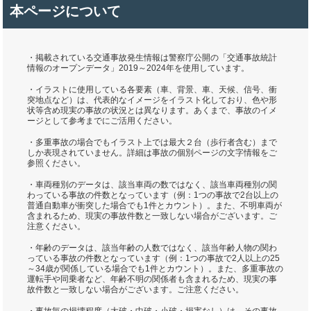
本ページについて
・掲載されている交通事故発生情報は警察庁公開の「交通事故統計
情報のオープンデータ」2019～2024年を使用しています。
・イラストに使用している各要素（車、背景、車、天候、信号、衝
突地点など）は、代表的なイメージをイラスト化しており、色や形
状等含め現実の事故の状況とは異なります。あくまで、事故のイメ
ージとして参考までにご活用ください。
・多重事故の場合でもイラスト上では最大２台（歩行者含む）まで
しか表現されていません。詳細は事故の個別ページの文字情報をご
参照ください。
・車両種別のデータは、該当車両の数ではなく、該当車両種別の関
わっている事故の件数となっています（例：1つの事故で2台以上の
普通自動車が衝突した場合でも1件とカウント）。また、不明車両が
含まれるため、現実の事故件数と一致しない場合がございます。ご
注意ください。
・年齢のデータは、該当年齢の人数ではなく、該当年齢人物の関わ
っている事故の件数となっています（例：1つの事故で2人以上の25
～34歳が関係している場合でも1件とカウント）。また、多重事故の
運転手や同乗者など、年齢不明の関係者も含まれるため、現実の事
故件数と一致しない場合がございます。ご注意ください。