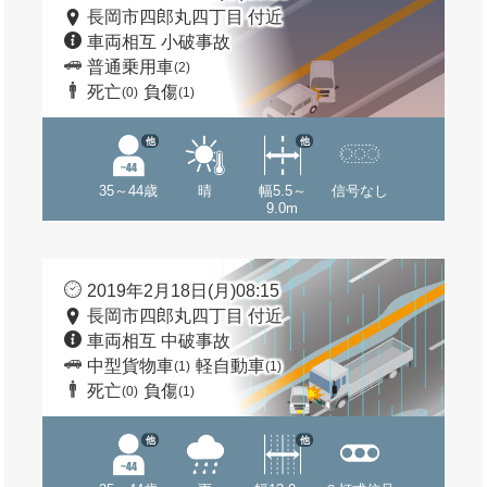
長岡市四郎丸四丁目 付近
車両相互 小破事故
普通乗用車
(2)
死亡
負傷
(0)
(1)
他
他
35～44歳
晴
幅5.5～
信号なし
9.0m
2019年2月18日(月)08:15
長岡市四郎丸四丁目 付近
車両相互 中破事故
中型貨物車
軽自動車
(1)
(1)
死亡
負傷
(0)
(1)
他
他