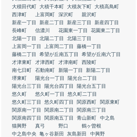
大積田代町
大積千本町
大積灰下町
大積高鳥町
西津町
上富岡町
深沢町
親沢町
新産一丁目
新産二丁目
新産三丁目
新産四丁目
長峰町
信濃川
花園東一丁目
花園東二丁目
北陽一丁目
北陽二丁目
北陽三丁目
上富岡一丁目
上富岡二丁目
藤橋一丁目
藤橋二丁目
希望が丘南五丁目
希望が丘南六丁目
才津東町
才津西町
才津南町
西陵町
南七日町
石動南町
新陽一丁目
新陽二丁目
堺東町
陽光台一丁目
陽光台二丁目
陽光台三丁目
陽光台四丁目
陽光台五丁目
悠久町
悠久町一丁目
悠久町二丁目
悠久町三丁目
悠久町四丁目
関原西町
関原東町
関原南一丁目
関原南二丁目
関原南三丁目
関原南四丁目
関原南五丁目
青山新町
中之島
猫興野
真弓
野口
鶴ヶ曽根
中之島中央
亀ヶ谷新田
灰島新田
中興野