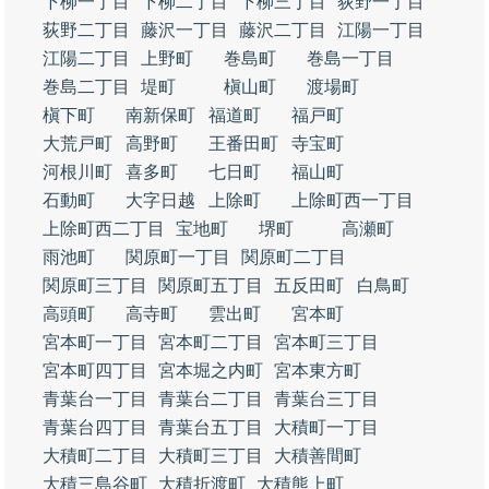
下柳一丁目
下柳二丁目
下柳三丁目
荻野一丁目
荻野二丁目
藤沢一丁目
藤沢二丁目
江陽一丁目
江陽二丁目
上野町
巻島町
巻島一丁目
巻島二丁目
堤町
槇山町
渡場町
槇下町
南新保町
福道町
福戸町
大荒戸町
高野町
王番田町
寺宝町
河根川町
喜多町
七日町
福山町
石動町
大字日越
上除町
上除町西一丁目
上除町西二丁目
宝地町
堺町
高瀬町
雨池町
関原町一丁目
関原町二丁目
関原町三丁目
関原町五丁目
五反田町
白鳥町
高頭町
高寺町
雲出町
宮本町
宮本町一丁目
宮本町二丁目
宮本町三丁目
宮本町四丁目
宮本堀之内町
宮本東方町
青葉台一丁目
青葉台二丁目
青葉台三丁目
青葉台四丁目
青葉台五丁目
大積町一丁目
大積町二丁目
大積町三丁目
大積善間町
大積三島谷町
大積折渡町
大積熊上町