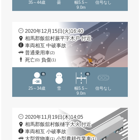
35～44歳
曇
幅5.5～
信号なし
9.0m
2020年12月15日(火)16:40
相馬郡飯舘村蕨平字木戸 付近
車両相互 中破事故
普通乗用車
(2)
死亡
負傷
(0)
(1)
他
他
25～34歳
雪
幅5.5～
信号なし
9.0m
2020年11月19日(木)14:05
相馬郡飯舘村飯樋字大火 付近
車両相互 小破事故
大型貨物車
小型農耕作業車
(1)
(1)