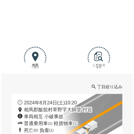
地図
こだわり
で探す
条件
丁目絞り込み
2024年8月24日(土)10:20
相馬郡飯舘村草野字大師堂 付近
車両相互 小破事故
普通乗用車
軽貨物車
(1)
(1)
死亡
負傷
(0)
(1)