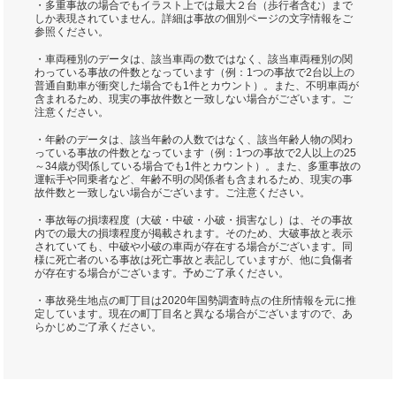
・多重事故の場合でもイラスト上では最大２台（歩行者含む）まで
しか表現されていません。詳細は事故の個別ページの文字情報をご
参照ください。
・車両種別のデータは、該当車両の数ではなく、該当車両種別の関
わっている事故の件数となっています（例：1つの事故で2台以上の
普通自動車が衝突した場合でも1件とカウント）。また、不明車両が
含まれるため、現実の事故件数と一致しない場合がございます。ご
注意ください。
・年齢のデータは、該当年齢の人数ではなく、該当年齢人物の関わ
っている事故の件数となっています（例：1つの事故で2人以上の25
～34歳が関係している場合でも1件とカウント）。また、多重事故の
運転手や同乗者など、年齢不明の関係者も含まれるため、現実の事
故件数と一致しない場合がございます。ご注意ください。
・事故毎の損壊程度（大破・中破・小破・損害なし）は、その事故
内での最大の損壊程度が掲載されます。そのため、大破事故と表示
されていても、中破や小破の車両が存在する場合がございます。同
様に死亡者のいる事故は死亡事故と表記していますが、他に負傷者
が存在する場合がございます。予めご了承ください。
・事故発生地点の町丁目は2020年国勢調査時点の住所情報を元に推
定しています。現在の町丁目名と異なる場合がございますので、あ
らかじめご了承ください。