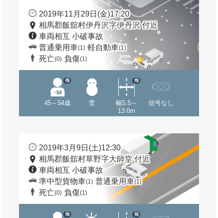
2019年11月29日(金)17:20
相馬郡飯舘村伊丹沢字伊丹沢 付近
車両相互 小破事故
普通乗用車
軽自動車
(1)
(1)
死亡
負傷
(0)
(1)
他
他
45～54歳
雪
幅5.5～
信号なし
13.0m
2019年3月9日(土)12:30
相馬郡飯舘村草野字大師堂 付近
車両相互 小破事故
準中型貨物車
普通乗用車
(1)
(1)
死亡
負傷
(0)
(1)
他
他