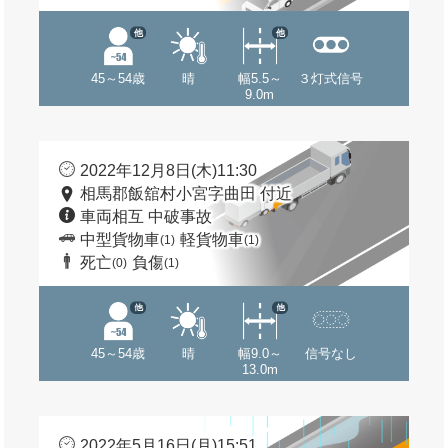
他
他
45～54歳
晴
幅5.5～
３灯式信号
9.0m
2022年12月8日(木)11:30
相馬郡飯舘村小宮字曲田 付近
車両相互 中破事故
中型貨物車
軽貨物車
(1)
(1)
死亡
負傷
(0)
(1)
他
他
45～54歳
晴
幅9.0～
信号なし
13.0m
2022年5月16日(月)15:51