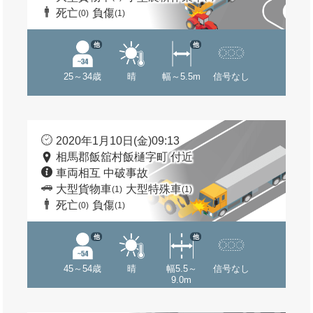
死亡
負傷
(0)
(1)
他
他
25～34歳
晴
幅～5.5m
信号なし
2020年1月10日(金)09:13
相馬郡飯舘村飯樋字町 付近
車両相互 中破事故
大型貨物車
大型特殊車
(1)
(1)
死亡
負傷
(0)
(1)
他
他
45～54歳
晴
幅5.5～
信号なし
9.0m