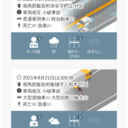
相馬郡飯舘村深谷字椚立 付近
車両相互 小破事故
普通乗用車
軽自動車
(1)
(1)
死亡
負傷
(0)
(1)
他
他
0～24歳
雨
幅9.0～
信号なし
13.0m
2021年8月21日(土)09:38
相馬郡飯舘村飯樋字八和木 付近
車両相互 小破事故
大型貨物車
大型自動二輪大
(1)
(1)
死亡
負傷
(0)
(1)
他
他