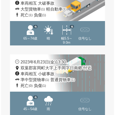
車両相互 大破事故
大型貨物車
軽自動車
(1)
(1)
死亡
負傷
(1)
(1)
他
他
65～74歳
晴
幅5.5～
信号なし
9.0m
2023年6月23日(金)13:30
双葉郡富岡町大字上手岡字日南郷 付近
車両相互 小破事故
準中型貨物車
普通貨物車
(1)
(1)
死亡
負傷
(0)
(1)
他
45～54歳
雨
信号なし