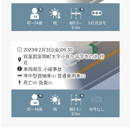
他
他
45～54歳
晴
幅5.5～
３灯式信号
9.0m
2023年2月3日(金)06:30
双葉郡富岡町大字小良ケ浜字市の沢 付
近
車両相互 小破事故
準中型貨物車
普通乗用車
(1)
(1)
死亡
負傷
(0)
(1)
他
他
35～44歳
晴
幅5.5～
信号なし
9.0m