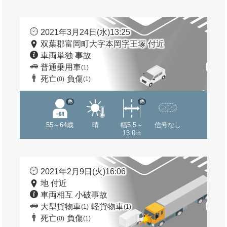
2021年3月24日(水)13:25
双葉郡富岡町大字本岡字王塚 付近
車両単独 事故
普通乗用車
(1)
死亡
負傷
(0)
(1)
他
他
55～64歳
晴
幅5.5～
信号なし
13.0m
2021年2月9日(火)16:06
地 付近
車両相互 小破事故
大型貨物車
軽貨物車
(1)
(1)
死亡
負傷
(0)
(1)