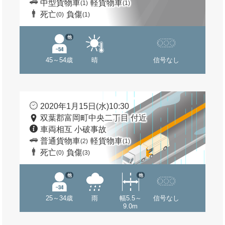
中型貨物車
軽貨物車
(1)
(1)
死亡
負傷
(0)
(1)
他
45～54歳
晴
信号なし
2020年1月15日(水)10:30
双葉郡富岡町中央二丁目 付近
車両相互 小破事故
普通貨物車
軽貨物車
(2)
(1)
死亡
負傷
(0)
(3)
他
他
25～34歳
雨
幅5.5～
信号なし
9.0m