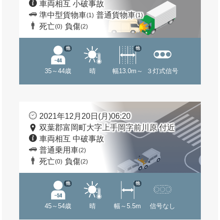
車両相互 小破事故
準中型貨物車
普通貨物車
(1)
(1)
死亡
負傷
(0)
(2)
他
他
35～44歳
晴
幅13.0m～
３灯式信号
2021年12月20日(月)06:20
双葉郡富岡町大字上手岡字前川原 付近
車両相互 中破事故
普通乗用車
(2)
死亡
負傷
(0)
(2)
他
他
45～54歳
晴
幅～5.5m
信号なし