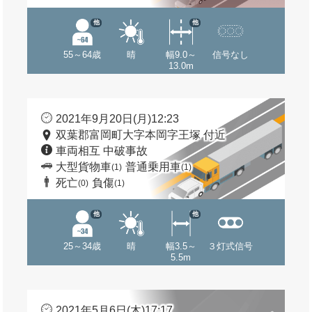
他
他
55～64歳
晴
幅9.0～
信号なし
13.0m
2021年9月20日(月)12:23
双葉郡富岡町大字本岡字王塚 付近
車両相互 中破事故
大型貨物車
普通乗用車
(1)
(1)
死亡
負傷
(0)
(1)
他
他
25～34歳
晴
幅3.5～
３灯式信号
5.5m
2021年5月6日(木)17:17