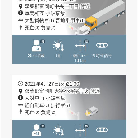
双葉郡富岡町中央二丁目 付近
車両相互 小破事故
大型貨物車
普通乗用車
(1)
(1)
死亡
負傷
(0)
(2)
他
他
25～34歳
晴
幅5.5～
３灯式信号
13.0m
2021年4月27日(火)21:30
双葉郡富岡町大字小浜字中央 付近
人対車両 小破事故
軽自動車
歩行者
(1)
(2)
死亡
負傷
(0)
(2)
他
他