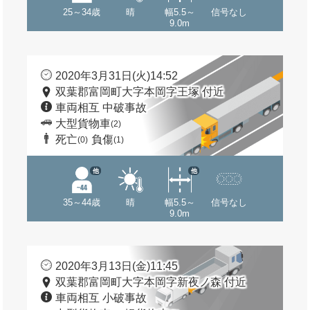
25～34歳
晴
幅5.5～
信号なし
9.0m
2020年3月31日(火)14:52
双葉郡富岡町大字本岡字王塚 付近
車両相互 中破事故
大型貨物車
(2)
死亡
負傷
(0)
(1)
他
他
35～44歳
晴
幅5.5～
信号なし
9.0m
2020年3月13日(金)11:45
双葉郡富岡町大字本岡字新夜ノ森 付近
車両相互 小破事故