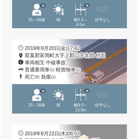
他
他
35～44歳
晴
幅5.5～
信号なし
9.0m
2019年9月20日(金)17:42
双葉郡富岡町大字上郡山字太田 付近
車両相互 中破事故
普通乗用車
軽貨物車
(1)
(1)
死亡
負傷
(0)
(1)
他
他
25～34歳
晴
幅9.0～
信号なし
13.0m
2019年8月22日(木)06:53