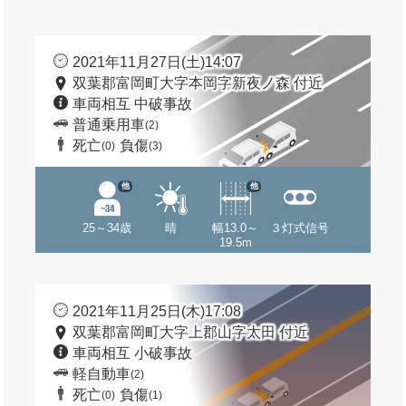
2021年11月27日(土)14:07
双葉郡富岡町大字本岡字新夜ノ森 付近
車両相互 中破事故
普通乗用車
(2)
死亡
負傷
(0)
(3)
他
他
25～34歳
晴
幅13.0～
３灯式信号
19.5m
2021年11月25日(木)17:08
双葉郡富岡町大字上郡山字太田 付近
車両相互 小破事故
軽自動車
(2)
死亡
負傷
(0)
(1)