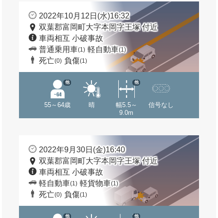
2022年10月12日(水)16:32
双葉郡富岡町大字本岡字王塚 付近
車両相互 小破事故
普通乗用車
軽自動車
(1)
(1)
死亡
負傷
(0)
(1)
他
他
55～64歳
晴
幅5.5～
信号なし
9.0m
2022年9月30日(金)16:40
双葉郡富岡町大字本岡字王塚 付近
車両相互 小破事故
軽自動車
軽貨物車
(1)
(1)
死亡
負傷
(0)
(1)
他
他