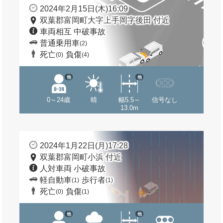
2024年2月15日(木)16:09
双葉郡富岡町大字上手岡字後田 付近
車両相互 中破事故
普通乗用車
(2)
死亡
負傷
(0)
(4)
他
他
0～24歳
晴
幅5.5～
信号なし
13.0m
2024年1月22日(月)17:28
双葉郡富岡町小浜 付近
人対車両 小破事故
軽自動車
歩行者
(1)
(1)
死亡
負傷
(0)
(1)
他
他