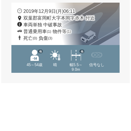
2019年12月9日(月)06:11
双葉郡富岡町大字本岡字赤木 付近
車両単独 中破事故
普通乗用車
物件等
(1)
(1)
死亡
負傷
(0)
(3)
他
他
45～54歳
晴
幅5.5～
信号なし
9.0m