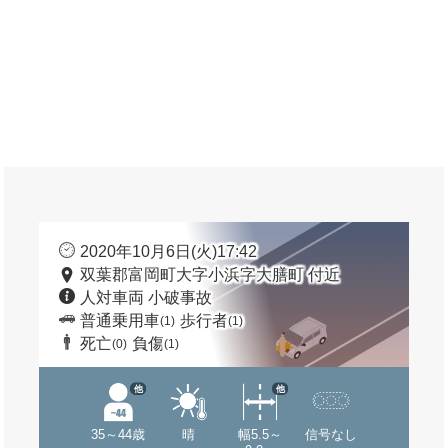
2020年10月6日(火)17:42
双葉郡富岡町大字小浜字大膳町 付近
人対車両 小破事故
普通乗用車
歩行者
(1)
(1)
死亡
負傷
(0)
(1)
他
他
35～44歳
晴
幅5.5～
信号なし