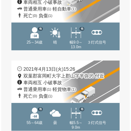
車両相互 小破事故
普通乗用車
軽自動車
(1)
(1)
死亡
負傷
(0)
(1)
他
他
25～34歳
晴
幅9.0～
３灯式信号
13.0m
2021年4月13日(火)15:26
双葉郡富岡町大字上郡山字半弥沢 付近
車両相互 小破事故
普通乗用車
軽貨物車
(1)
(1)
死亡
負傷
(0)
(1)
他
他
55～64歳
曇
幅5.5～
３灯式信号
9.0m