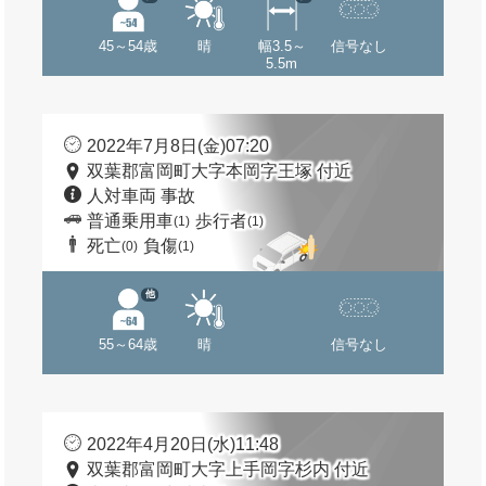
45～54歳
晴
幅3.5～
信号なし
5.5m
2022年7月8日(金)07:20
双葉郡富岡町大字本岡字王塚 付近
人対車両 事故
普通乗用車
歩行者
(1)
(1)
死亡
負傷
(0)
(1)
他
55～64歳
晴
信号なし
2022年4月20日(水)11:48
双葉郡富岡町大字上手岡字杉内 付近