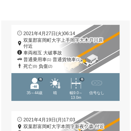
2021年4月27日(火)06:14
双葉郡富岡町大字上手岡字大木戸川原
付近
車両相互 大破事故
普通乗用車
普通貨物車
(1)
(1)
死亡
負傷
(0)
(2)
他
他
35～44歳
晴
幅9.0～
信号なし
13.0m
2021年4月19日(月)17:03
双葉郡富岡町大字本岡字新夜ノ森 付近