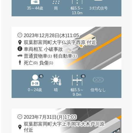
35～44歳
雨
幅5.5～
３灯式信号
13.0m
2023年12月28日(木)11:05
双葉郡富岡町大字仏浜字西原 付近
車両相互 小破事故
普通貨物車
軽自動車
(1)
(1)
死亡
負傷
(0)
(1)
他
他
0～24歳
晴
幅5.5～
信号なし
9.0m
2023年7月31日(月)17:03
双葉郡富岡町大字上手岡字大木戸川原
付近