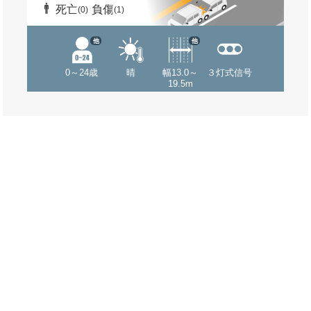
死亡
負傷
(0)
(1)
他
他
0～24歳
晴
幅13.0～
３灯式信号
19.5m