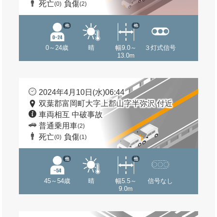
死亡
負傷
(0)
(2)
他
他
0～24歳
晴
幅9.0～
３灯式信号
13.0m
2024年4月10日(水)06:44
双葉郡富岡町大字上郡山字半弥沢 付近
車両相互 中破事故
普通乗用車
(2)
死亡
負傷
(0)
(1)
他
他
45～54歳
晴
幅5.5～
信号なし
9.0m