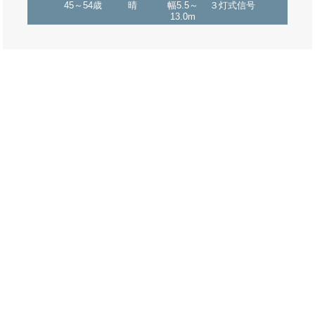
45～54歳
晴
幅5.5～
３灯式信号
13.0m