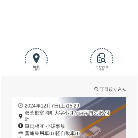
地図
こだわり
で探す
条件
丁目絞り込み
2024年12月7日(土)15:29
双葉郡富岡町大字小良ケ浜字市の沢 付
近
車両相互 小破事故
普通乗用車
軽自動車
(1)
(1)