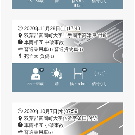
25～34歳
曇
幅5.5～
信号なし
9.0m
2020年11月28日(土)17:43
双葉郡富岡町大字上手岡字高津戸 付近
車両相互 中破事故
普通乗用車
普通貨物車
(1)
(1)
死亡
負傷
(0)
(1)
他
他
55～64歳
晴
幅～5.5m
信号なし
2020年10月7日(水)07:59
双葉郡富岡町大字仏浜字釜田 付近
車両相互 小破事故
普通乗用車
(2)