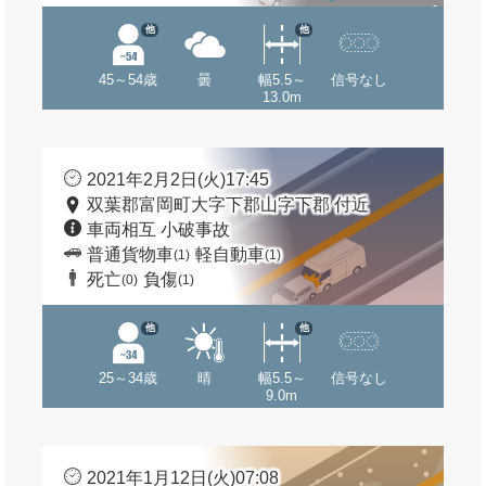
他
他
45～54歳
曇
幅5.5～
信号なし
13.0m
2021年2月2日(火)17:45
双葉郡富岡町大字下郡山字下郡 付近
車両相互 小破事故
普通貨物車
軽自動車
(1)
(1)
死亡
負傷
(0)
(1)
他
他
25～34歳
晴
幅5.5～
信号なし
9.0m
2021年1月12日(火)07:08