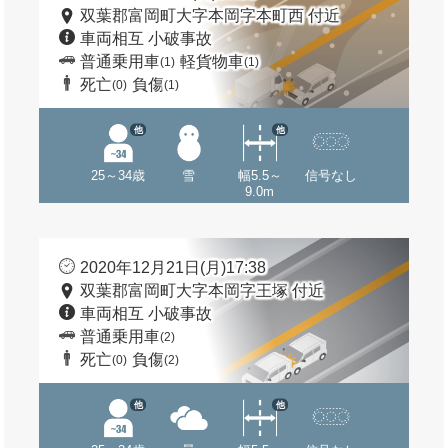
双葉郡富岡町大字本岡字本町西 付近
車両相互 小破事故
普通乗用車
軽貨物車
(1)
(1)
死亡
負傷
(0)
(1)
他
他
25～34歳
雪
幅5.5～
信号なし
9.0m
2020年12月21日(月)17:38
双葉郡富岡町大字本岡字王塚 付近
車両相互 小破事故
普通乗用車
(2)
死亡
負傷
(0)
(2)
他
他