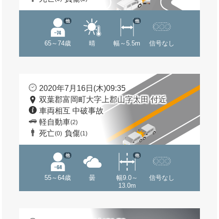
他
他
65～74歳
晴
幅～5.5m
信号なし
2020年7月16日(木)09:35
双葉郡富岡町大字上郡山字太田 付近
車両相互 中破事故
軽自動車
(2)
死亡
負傷
(0)
(1)
他
他
55～64歳
曇
幅9.0～
信号なし
13.0m