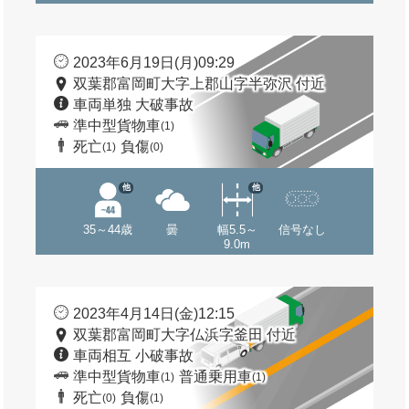
2023年6月19日(月)09:29
双葉郡富岡町大字上郡山字半弥沢 付近
車両単独 大破事故
準中型貨物車
(1)
死亡
負傷
(1)
(0)
他
他
35～44歳
曇
幅5.5～
信号なし
9.0m
2023年4月14日(金)12:15
双葉郡富岡町大字仏浜字釜田 付近
車両相互 小破事故
準中型貨物車
普通乗用車
(1)
(1)
死亡
負傷
(0)
(1)