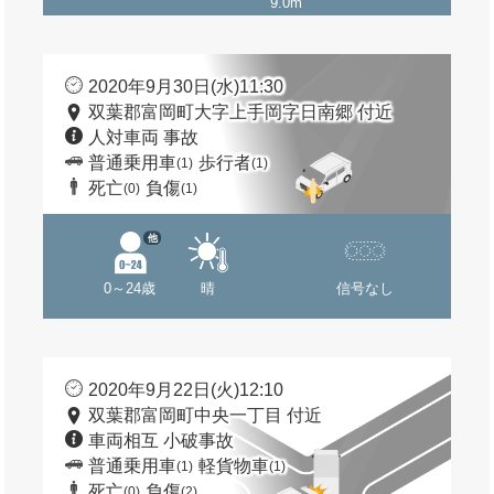
9.0m
2020年9月30日(水)11:30
双葉郡富岡町大字上手岡字日南郷 付近
人対車両 事故
普通乗用車
歩行者
(1)
(1)
死亡
負傷
(0)
(1)
他
0～24歳
晴
信号なし
2020年9月22日(火)12:10
双葉郡富岡町中央一丁目 付近
車両相互 小破事故
普通乗用車
軽貨物車
(1)
(1)
死亡
負傷
(0)
(2)