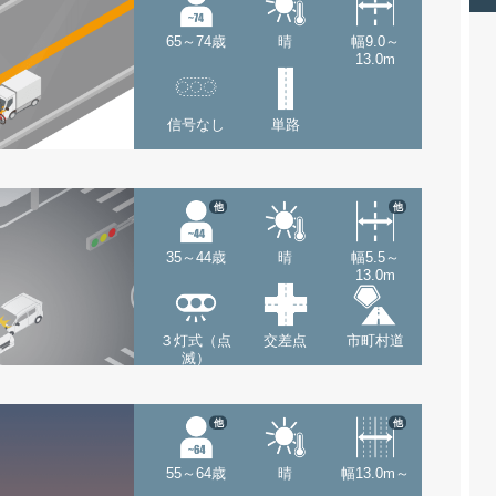
65～74歳
晴
幅9.0～
13.0m
信号なし
単路
他
他
35～44歳
晴
幅5.5～
13.0m
３灯式（点
交差点
市町村道
滅）
他
他
55～64歳
晴
幅13.0m～