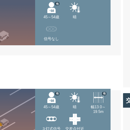
他
45～54歳
晴
信号なし
他
他
45～54歳
晴
幅13.0～
19.5m
３灯式信号
交差点付近