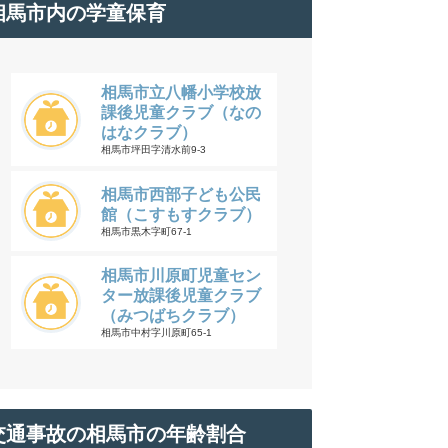
相馬市内の学童保育
相馬市立八幡小学校放
課後児童クラブ（なの
はなクラブ）
相馬市坪田字清水前9-3
相馬市西部子ども公民
館（こすもすクラブ）
相馬市黒木字町67-1
相馬市川原町児童セン
ター放課後児童クラブ
（みつばちクラブ）
相馬市中村字川原町65-1
交通事故の相馬市の年齢割合