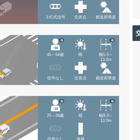
３灯式信号
交差点
都道府県道
他
他
45～54歳
晴
幅5.5～
13.0m
信号なし
交差点
都道府県道
他
他
25～34歳
晴
幅9.0～
13.0m
信号なし
単路