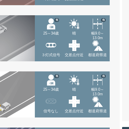
他
他
25～34歳
晴
幅9.0～
13.0m
３灯式信号
交差点付近
都道府県道
他
他
25～34歳
晴
幅9.0～
13.0m
信号なし
交差点付近
都道府県道