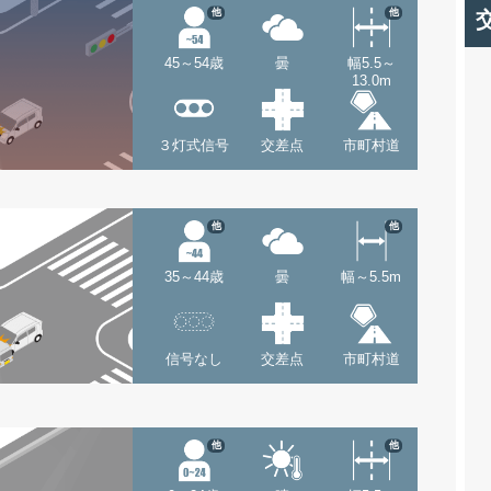
他
他
45～54歳
曇
幅5.5～
13.0m
３灯式信号
交差点
市町村道
他
他
35～44歳
曇
幅～5.5m
信号なし
交差点
市町村道
他
他