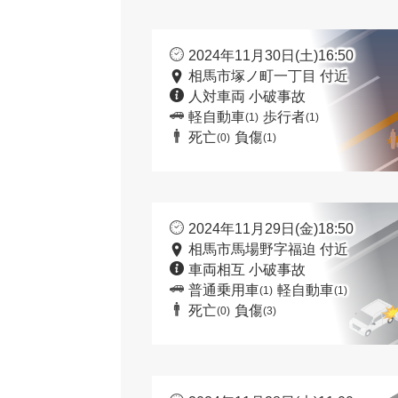
2024年11月30日(土)16:50
相馬市塚ノ町一丁目 付近
人対車両 小破事故
軽自動車
歩行者
(1)
(1)
死亡
負傷
(0)
(1)
2024年11月29日(金)18:50
相馬市馬場野字福迫 付近
車両相互 小破事故
普通乗用車
軽自動車
(1)
(1)
死亡
負傷
(0)
(3)