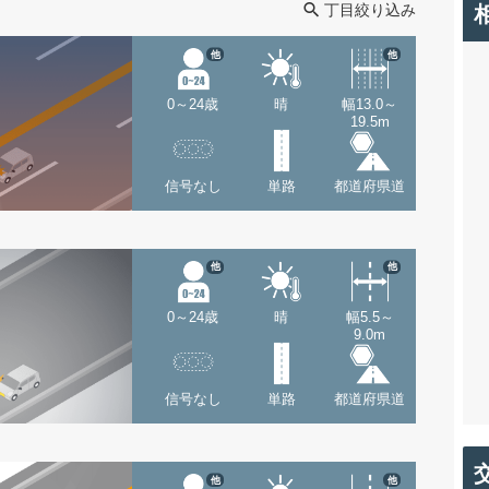
丁目絞り込み
他
他
0～24歳
晴
幅13.0～
19.5m
信号なし
単路
都道府県道
他
他
0～24歳
晴
幅5.5～
9.0m
信号なし
単路
都道府県道
他
他