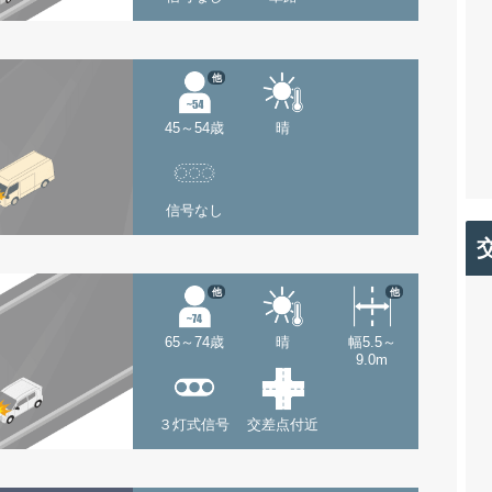
他
45～54歳
晴
信号なし
他
他
65～74歳
晴
幅5.5～
9.0m
３灯式信号
交差点付近