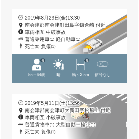
2019年8月23日(金)13:30
南会津郡南会津町田島字鎌倉崎 付近
車両相互 中破事故
普通乗用車
軽自動車
(1)
(1)
死亡
負傷
(0)
(1)
他
他
55～64歳
晴
幅～3.5m
信号なし
2019年5月11日(土)13:56
南会津郡南会津町大新田字松原上 付近
車両相互 小破事故
普通貨物車
大型自動二輪小
(1)
(1)
死亡
負傷
(0)
(1)