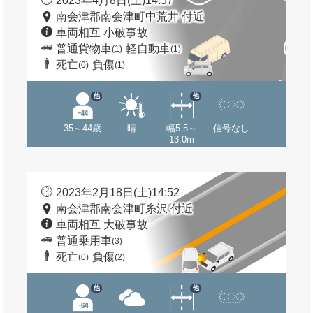
2023年4月8日(土)14:57
南会津郡南会津町中荒井 付近
車両相互 小破事故
普通貨物車
軽自動車
(1)
(1)
死亡
負傷
(0)
(1)
他
他
35～44歳
晴
幅5.5～
信号なし
13.0m
2023年2月18日(土)14:52
南会津郡南会津町糸沢 付近
車両相互 大破事故
普通乗用車
(3)
死亡
負傷
(0)
(2)
他
他