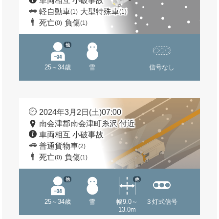
車両相互 小破事故
軽自動車
大型特殊車
(1)
(1)
死亡
負傷
(0)
(1)
他
25～34歳
雪
信号なし
2024年3月2日(土)07:00
南会津郡南会津町糸沢 付近
車両相互 小破事故
普通貨物車
(2)
死亡
負傷
(0)
(1)
他
他
25～34歳
雪
幅9.0～
３灯式信号
13.0m