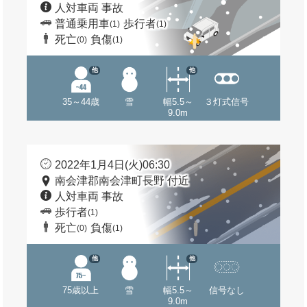
人対車両 事故
普通乗用車
歩行者
(1)
(1)
死亡
負傷
(0)
(1)
他
他
35～44歳
雪
幅5.5～
３灯式信号
9.0m
2022年1月4日(火)06:30
南会津郡南会津町長野 付近
人対車両 事故
歩行者
(1)
死亡
負傷
(0)
(1)
他
他
75歳以上
雪
幅5.5～
信号なし
9.0m