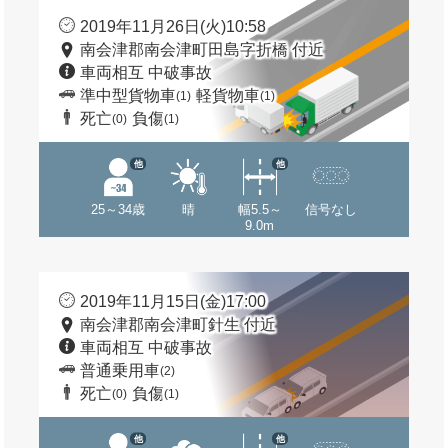
2019年11月26日(火)10:58
南会津郡南会津町田島字折橋 付近
車両相互 中破事故
準中型貨物車
軽貨物車
(1)
(1)
死亡
負傷
(0)
(1)
他
他
25～34歳
晴
幅5.5～
信号なし
9.0m
2019年11月15日(金)17:00
南会津郡南会津町針生 付近
車両相互 中破事故
普通乗用車
(2)
死亡
負傷
(0)
(1)
他
他