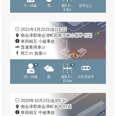
0～24歳
雪
幅5.5～
信号なし
9.0m
2021年1月22日(金)16:12
南会津郡南会津町田島字根小屋甲 付近
車両相互 小破事故
普通乗用車
(2)
死亡
負傷
(0)
(1)
他
他
25～34歳
曇
幅5.5～
３灯式信号
13.0m
2020年10月2日(金)05:10
南会津郡南会津町糸沢 付近
車両相互 中破事故