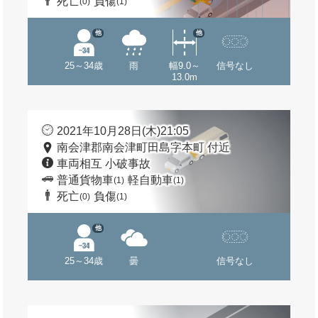
死亡
負傷
(0)
(1)
他
他
25～34歳
雨
幅9.0～
信号なし
13.0m
2021年10月28日(木)21:05
南会津郡南会津町田島字本町 付近
車両相互 小破事故
普通貨物車
軽自動車
(1)
(1)
死亡
負傷
(0)
(1)
他
25～34歳
曇
信号なし