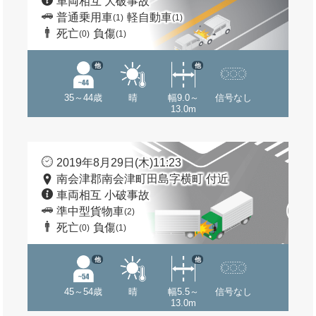
車両相互 大破事故
普通乗用車
軽自動車
(1)
(1)
死亡
負傷
(0)
(1)
他
他
35～44歳
晴
幅9.0～
信号なし
13.0m
2019年8月29日(木)11:23
南会津郡南会津町田島字横町 付近
車両相互 小破事故
準中型貨物車
(2)
死亡
負傷
(0)
(1)
他
他
45～54歳
晴
幅5.5～
信号なし
13.0m