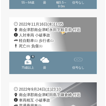
55～64歳
曇
幅5.5～
信号なし
9.0m
2022年11月16日(水)11:05
南会津郡南会津町永田字観音前 付近
人対車両 小破事故
軽自動車
歩行者
(1)
(1)
死亡
負傷
(0)
(1)
他
75歳以上
曇
信号なし
2022年9月24日(土)23:10
南会津郡南会津町田島字鎌倉崎 付近
車両相互 小破事故
普通乗用車
(2)