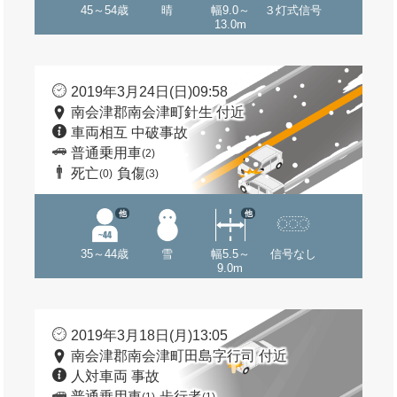
45～54歳
晴
幅9.0～
３灯式信号
13.0m
2019年3月24日(日)09:58
南会津郡南会津町針生 付近
車両相互 中破事故
普通乗用車
(2)
死亡
負傷
(0)
(3)
他
他
35～44歳
雪
幅5.5～
信号なし
9.0m
2019年3月18日(月)13:05
南会津郡南会津町田島字行司 付近
人対車両 事故
普通乗用車
歩行者