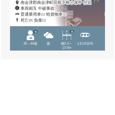
南会津郡南会津町田島字根小屋甲 付近
車両相互 中破事故
普通乗用車
軽貨物車
(1)
(1)
死亡
負傷
(0)
(1)
他
他
35～44歳
曇
幅5.5～
３灯式信号
13.0m