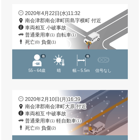
2020年4月22日(水)11:32
南会津郡南会津町田島字横町 付近
車両相互 小破事故
普通乗用車
自転車
(1)
(1)
死亡
負傷
(0)
(1)
他
他
55～64歳
晴
幅～5.5m
信号なし
2020年2月10日(月)16:39
南会津郡南会津町大原 付近
車両相互 中破事故
普通乗用車
軽自動車
(1)
(1)
死亡
負傷
(0)
(2)