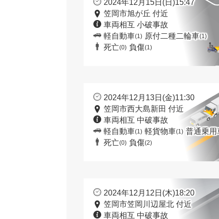
2024年12月15日(日)15:47
笠岡市旭が丘 付近
車両相互 小破事故
軽自動車
原付二種二輪車
(1)
(1)
死亡
負傷
(0)
(1)
2024年12月13日(金)11:30
笠岡市西大島新田 付近
車両相互 中破事故
軽自動車
軽貨物車
普通乗用
(1)
(1)
死亡
負傷
(0)
(2)
2024年12月12日(木)18:20
笠岡市笠岡川辺屋北 付近
車両相互 中破事故