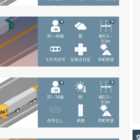
他
他
35～44歳
曇
幅5.5～
9.0m
３灯式信号
交差点付近
市町村道
他
他
25～34歳
晴
幅5.5～
9.0m
信号なし
単路
市町村道