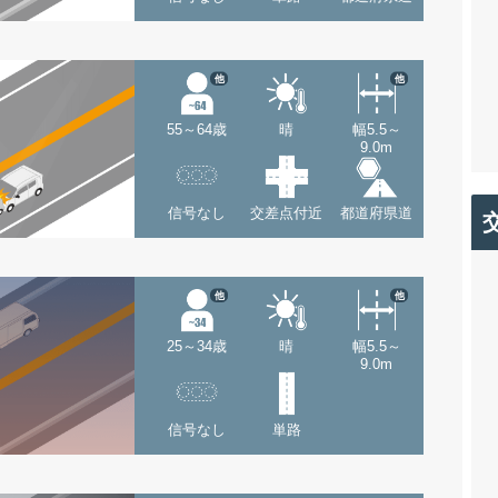
他
他
55～64歳
晴
幅5.5～
9.0m
信号なし
交差点付近
都道府県道
他
他
25～34歳
晴
幅5.5～
9.0m
信号なし
単路