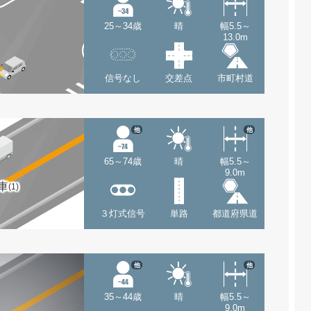
25～34歳
晴
幅5.5～
13.0m
信号なし
交差点
市町村道
他
他
65～74歳
晴
幅5.5～
9.0m
車
(1)
３灯式信号
単路
都道府県道
他
他
35～44歳
晴
幅5.5～
9.0m