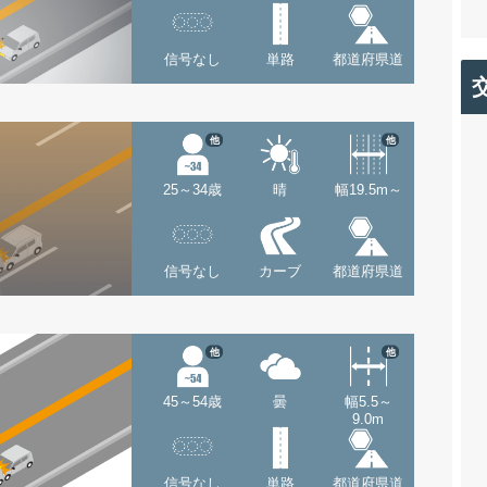
信号なし
単路
都道府県道
他
他
25～34歳
晴
幅19.5m～
信号なし
カーブ
都道府県道
他
他
45～54歳
曇
幅5.5～
9.0m
信号なし
単路
都道府県道