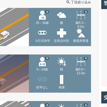
丁目絞り込み
他
他
25～34歳
曇
幅5.5～
9.0m
３灯式信号
交差点付近
都道府県道
他
他
0～24歳
晴
幅9.0～
13.0m
信号なし
単路
他
他