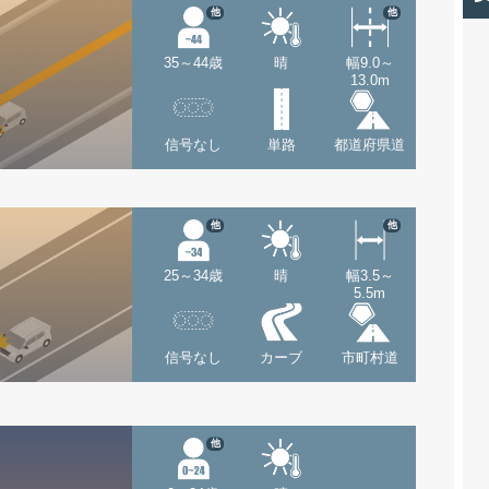
他
他
35～44歳
晴
幅9.0～
13.0m
信号なし
単路
都道府県道
他
他
25～34歳
晴
幅3.5～
5.5m
信号なし
カーブ
市町村道
他