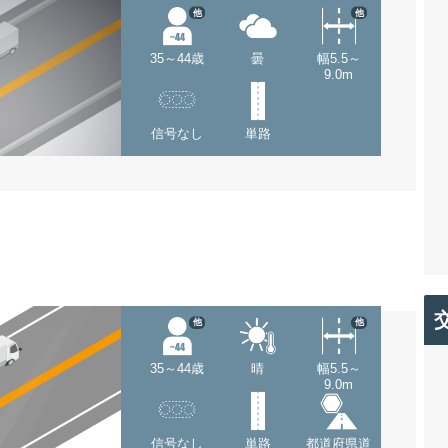
他
他
35～44歳
曇
幅5.5～
9.0m
信号なし
単路
他
他
35～44歳
晴
幅5.5～
9.0m
信号なし
単路
都道府県道