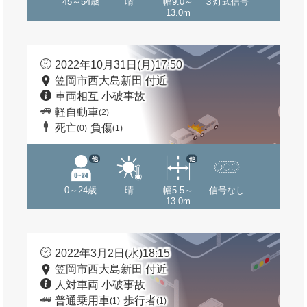
45～54歳
晴
幅9.0～
３灯式信号
13.0m
2022年10月31日(月)17:50
笠岡市西大島新田 付近
車両相互 小破事故
軽自動車
(2)
死亡
負傷
(0)
(1)
他
他
0～24歳
晴
幅5.5～
信号なし
13.0m
2022年3月2日(水)18:15
笠岡市西大島新田 付近
人対車両 小破事故
普通乗用車
歩行者
(1)
(1)