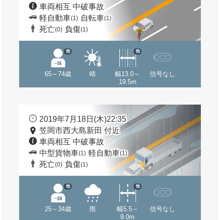
車両相互 中破事故
軽自動車
自転車
(1)
(1)
死亡
負傷
(0)
(1)
他
他
65～74歳
晴
幅13.0～
信号なし
19.5m
2019年7月18日(木)22:35
笠岡市西大島新田 付近
車両相互 中破事故
中型貨物車
軽自動車
(1)
(1)
死亡
負傷
(0)
(1)
他
他
25～34歳
雨
幅5.5～
信号なし
9.0m