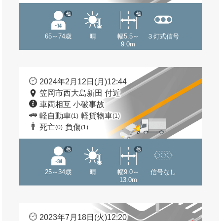
他
他
65～74歳
晴
幅5.5～
３灯式信号
9.0m
2024年2月12日(月)12:44
笠岡市西大島新田 付近
車両相互 小破事故
軽自動車
軽貨物車
(1)
(1)
死亡
負傷
(0)
(1)
他
他
25～34歳
晴
幅9.0～
信号なし
13.0m
2023年7月18日(火)12:20