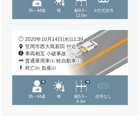
35～44歳
晴
幅9.0～
３灯式信号
13.0m
2020年10月14日(水)11:39
笠岡市西大島新田 付近
車両相互 小破事故
普通乗用車
軽自動車
(1)
(1)
死亡
負傷
(0)
(2)
他
他
35～44歳
晴
幅5.5～
信号なし
9.0m