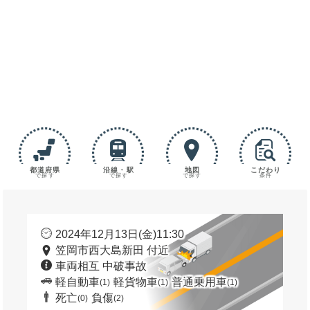
都道府県
沿線・駅
地図
こだわり
で探す
で探す
で探す
条件
2024年12月13日(金)11:30
笠岡市西大島新田 付近
車両相互 中破事故
軽自動車
軽貨物車
普通乗用車
(1)
(1)
(1)
死亡
負傷
(0)
(2)