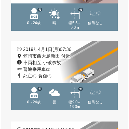
他
他
0～24歳
晴
幅5.5～
信号なし
9.0m
2019年4月1日(月)07:36
笠岡市西大島新田 付近
車両相互 小破事故
普通乗用車
(2)
死亡
負傷
(0)
(2)
他
他
0～24歳
曇
幅9.0～
信号なし
13.0m