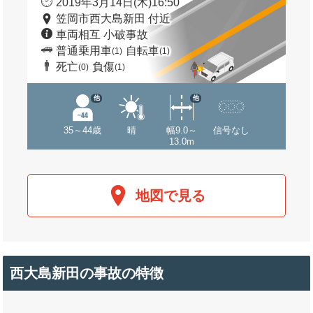
2019年3月14日(木)16:50
笠岡市西大島新田 付近
車両相互 小破事故
普通乗用車
自転車
(1)
(1)
死亡
負傷
(0)
(1)
他
他
35～44歳
晴
幅9.0～
信号なし
13.0m
地図で見る
西大島新田の事故の特徴