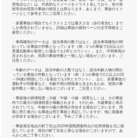
突地点など）は、代表的なイメージをイラスト化しており、色や形
状等含め現実の事故の状況とは異なります。あくまで、事故のイメ
ージとして参考までにご活用ください。
・多重事故の場合でもイラスト上では最大２台（歩行者含む）まで
しか表現されていません。詳細は事故の個別ページの文字情報をご
参照ください。
・車両種別のデータは、該当車両の数ではなく、該当車両種別の関
わっている事故の件数となっています（例：1つの事故で2台以上の
普通自動車が衝突した場合でも1件とカウント）。また、不明車両が
含まれるため、現実の事故件数と一致しない場合がございます。ご
注意ください。
・年齢のデータは、該当年齢の人数ではなく、該当年齢人物の関わ
っている事故の件数となっています（例：1つの事故で2人以上の25
～34歳が関係している場合でも1件とカウント）。また、多重事故の
運転手や同乗者など、年齢不明の関係者も含まれるため、現実の事
故件数と一致しない場合がございます。ご注意ください。
・事故毎の損壊程度（大破・中破・小破・損害なし）は、その事故
内での最大の損壊程度が掲載されます。そのため、大破事故と表示
されていても、中破や小破の車両が存在する場合がございます。同
様に死亡者のいる事故は死亡事故と表記していますが、他に負傷者
が存在する場合がございます。予めご了承ください。
・事故発生地点の町丁目は2020年国勢調査時点の住所情報を元に推
定しています。現在の町丁目名と異なる場合がございますので、あ
らかじめご了承ください。