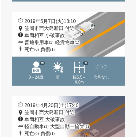
2019年5月7日(火)13:10
笠岡市西大島新田 付近
車両相互 小破事故
普通乗用車
軽貨物車
(1)
(1)
死亡
負傷
(0)
(1)
他
他
0～24歳
晴
幅5.5～
信号なし
9.0m
2019年4月20日(土)17:40
笠岡市西大島新田 付近
車両相互 大破事故
軽自動車
大型自動二輪大
(1)
(1)
死亡
負傷
(0)
(1)