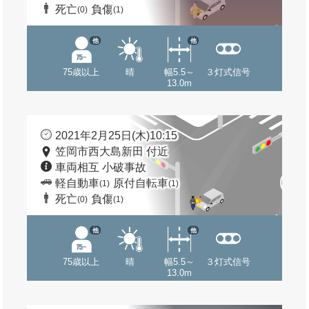
死亡
負傷
(0)
(1)
他
他
75歳以上
晴
幅5.5～
３灯式信号
13.0m
2021年2月25日(木)10:15
笠岡市西大島新田 付近
車両相互 小破事故
軽自動車
原付自転車
(1)
(1)
死亡
負傷
(0)
(1)
他
他
75歳以上
晴
幅5.5～
３灯式信号
13.0m