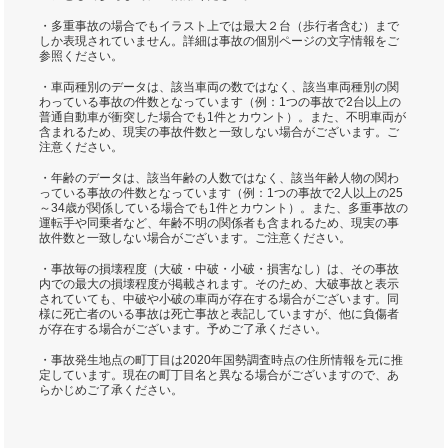
・多重事故の場合でもイラスト上では最大２台（歩行者含む）まで
しか表現されていません。詳細は事故の個別ページの文字情報をご
参照ください。
・車両種別のデータは、該当車両の数ではなく、該当車両種別の関
わっている事故の件数となっています（例：1つの事故で2台以上の
普通自動車が衝突した場合でも1件とカウント）。また、不明車両が
含まれるため、現実の事故件数と一致しない場合がございます。ご
注意ください。
・年齢のデータは、該当年齢の人数ではなく、該当年齢人物の関わ
っている事故の件数となっています（例：1つの事故で2人以上の25
～34歳が関係している場合でも1件とカウント）。また、多重事故の
運転手や同乗者など、年齢不明の関係者も含まれるため、現実の事
故件数と一致しない場合がございます。ご注意ください。
・事故毎の損壊程度（大破・中破・小破・損害なし）は、その事故
内での最大の損壊程度が掲載されます。そのため、大破事故と表示
されていても、中破や小破の車両が存在する場合がございます。同
様に死亡者のいる事故は死亡事故と表記していますが、他に負傷者
が存在する場合がございます。予めご了承ください。
・事故発生地点の町丁目は2020年国勢調査時点の住所情報を元に推
定しています。現在の町丁目名と異なる場合がございますので、あ
らかじめご了承ください。