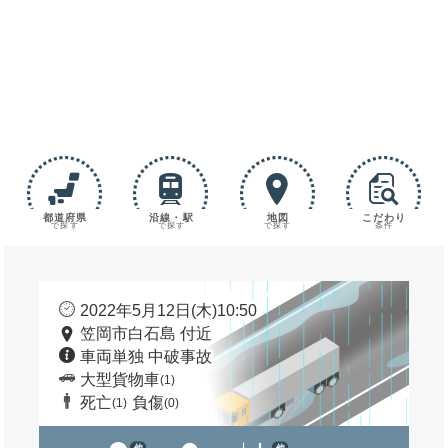
都道府県
沿線・駅
地図
こだわり
で探す
で探す
で探す
条件
2022年5月12日(木)10:50
笠岡市白石島 付近
車両単独 中破事故
大型貨物車
(1)
死亡
負傷
(1)
(0)
他
他