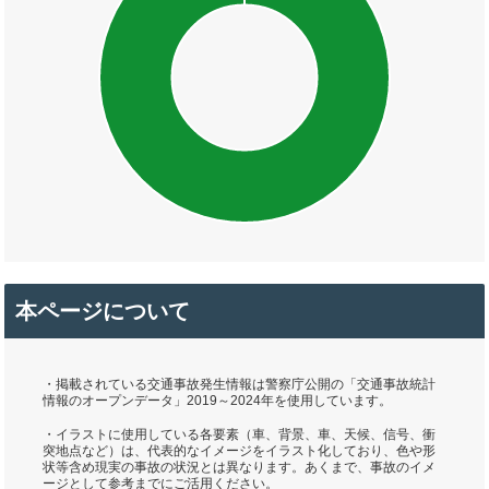
本ページについて
・掲載されている交通事故発生情報は警察庁公開の「交通事故統計
情報のオープンデータ」2019～2024年を使用しています。
・イラストに使用している各要素（車、背景、車、天候、信号、衝
突地点など）は、代表的なイメージをイラスト化しており、色や形
状等含め現実の事故の状況とは異なります。あくまで、事故のイメ
ージとして参考までにご活用ください。