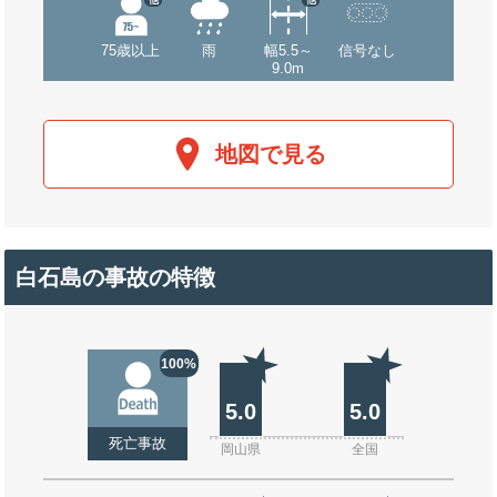
75歳以上
雨
幅5.5～
信号なし
9.0m
地図で見る
白石島の事故の特徴
100%
5.0
5.0
死亡事故
岡山県
全国