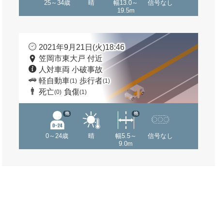
25～34歳
晴
幅13.0～
信号なし
19.5m
2021年9月21日(火)18:46
笠岡市東大戸 付近
人対車両 小破事故
軽自動車
歩行者
(1)
(1)
死亡
負傷
(0)
(1)
他
他
0～24歳
晴
幅5.5～
信号なし
9.0m