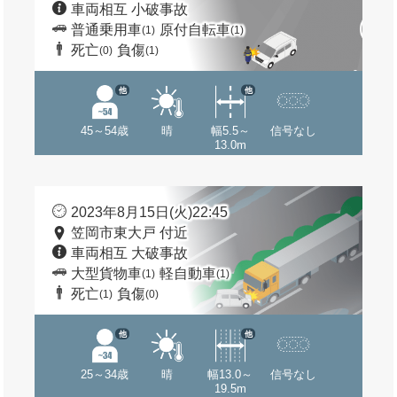
車両相互 小破事故
普通乗用車
原付自転車
(1)
(1)
死亡
負傷
(0)
(1)
他
他
45～54歳
晴
幅5.5～
信号なし
13.0m
2023年8月15日(火)22:45
笠岡市東大戸 付近
車両相互 大破事故
大型貨物車
軽自動車
(1)
(1)
死亡
負傷
(1)
(0)
他
他
25～34歳
晴
幅13.0～
信号なし
19.5m