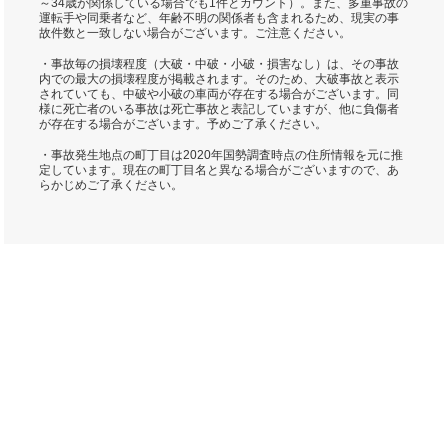
～34歳が関係している場合でも1件とカウント）。また、多重事故の
運転手や同乗者など、年齢不明の関係者も含まれるため、現実の事
故件数と一致しない場合がございます。ご注意ください。
・事故毎の損壊程度（大破・中破・小破・損害なし）は、その事故
内での最大の損壊程度が掲載されます。そのため、大破事故と表示
されていても、中破や小破の車両が存在する場合がございます。同
様に死亡者のいる事故は死亡事故と表記していますが、他に負傷者
が存在する場合がございます。予めご了承ください。
・事故発生地点の町丁目は2020年国勢調査時点の住所情報を元に推
定しています。現在の町丁目名と異なる場合がございますので、あ
らかじめご了承ください。