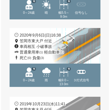
他
他
0～24歳
晴
幅5.5～
信号なし
9.0m
2020年9月6日(日)16:38
笠岡市東大戸 付近
車両相互 小破事故
普通乗用車
軽自動車
(1)
(1)
死亡
負傷
(0)
(3)
他
他
0～24歳
雨
幅9.0～
３灯式信号
13.0m
2019年10月23日(水)11:41
笠岡市東大戸 付近