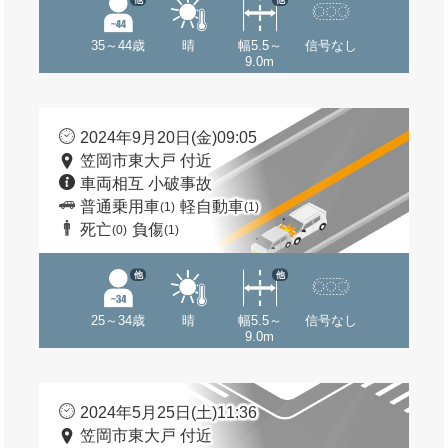
35～44歳
晴
幅5.5～
信号なし
9.0m
2024年9月20日(金)09:05
笠岡市東大戸 付近
車両相互 小破事故
普通乗用車
軽自動車
(1)
(1)
死亡
負傷
(0)
(1)
他
他
25～34歳
晴
幅5.5～
信号なし
9.0m
2024年5月25日(土)11:36
笠岡市東大戸 付近