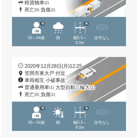
軽貨物車
(2)
死亡
負傷
(0)
(2)
他
他
55～64歳
雨
幅5.5～
信号なし
9.0m
2020年12月28日(月)12:25
笠岡市東大戸 付近
車両相互 小破事故
普通乗用車
大型自動二輪大
(1)
(1)
死亡
負傷
(0)
(1)
他
他
45～54歳
晴
幅5.5～
信号なし
9.0m