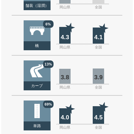
舗装（湿潤）
岡山県
全国
6%
4.3
4.1
橋
岡山県
全国
13%
3.8
3.9
カーブ
岡山県
全国
69%
4.0
4.5
単路
岡山県
全国