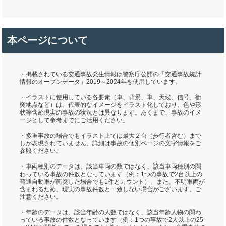
本ページについて
・掲載されている交通事故発生情報は警察庁公開の「交通事故統計
情報のオープンデータ」2019～2024年を使用しています。
・イラストに使用している各要素（車、背景、車、天候、信号、衝
突地点など）は、代表的なイメージをイラスト化しており、色や形
状等含め現実の事故の状況とは異なります。あくまで、事故のイメ
ージとして参考までにご活用ください。
・多重事故の場合でもイラスト上では最大２台（歩行者含む）まで
しか表現されていません。詳細は事故の個別ページの文字情報をご
参照ください。
・車両種別のデータは、該当車両の数ではなく、該当車両種別の関
わっている事故の件数となっています（例：1つの事故で2台以上の
普通自動車が衝突した場合でも1件とカウント）。また、不明車両が
含まれるため、現実の事故件数と一致しない場合がございます。ご
注意ください。
・年齢のデータは、該当年齢の人数ではなく、該当年齢人物の関わ
っている事故の件数となっています（例：1つの事故で2人以上の25