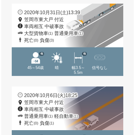
2020年10月31日(土)13:39
笠岡市東大戸 付近
車両相互 中破事故
大型貨物車
普通乗用車
(1)
(1)
死亡
負傷
(0)
(3)
他
他
45～54歳
晴
幅3.5～
信号なし
5.5m
2020年10月6日(火)18:25
笠岡市東大戸 付近
車両相互 中破事故
普通乗用車
軽自動車
(1)
(1)
死亡
負傷
(0)
(1)