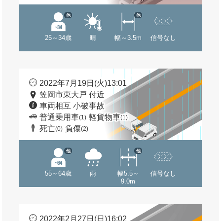
他
他
25～34歳
晴
幅～3.5m
信号なし
2022年7月19日(火)13:01
笠岡市東大戸 付近
車両相互 小破事故
普通乗用車
軽貨物車
(1)
(1)
死亡
負傷
(0)
(2)
他
他
55～64歳
雨
幅5.5～
信号なし
9.0m
2022年2月27日(日)16:02