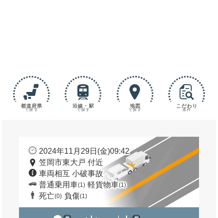
都道府県
沿線・駅
地図
こだわり
で探す
で探す
で探す
条件
2024年11月29日(金)09:42
笠岡市東大戸 付近
車両相互 小破事故
普通乗用車
軽貨物車
(1)
(1)
死亡
負傷
(0)
(1)
他
他