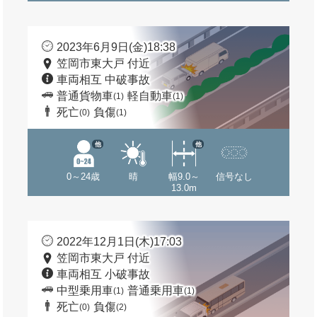
2023年6月9日(金)18:38
笠岡市東大戸 付近
車両相互 中破事故
普通貨物車
軽自動車
(1)
(1)
死亡
負傷
(0)
(1)
他
他
0～24歳
晴
幅9.0～
信号なし
13.0m
2022年12月1日(木)17:03
笠岡市東大戸 付近
車両相互 小破事故
中型乗用車
普通乗用車
(1)
(1)
死亡
負傷
(0)
(2)