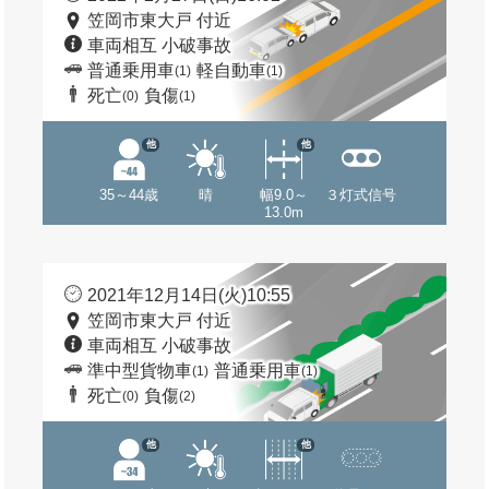
笠岡市東大戸 付近
車両相互 小破事故
普通乗用車
軽自動車
(1)
(1)
死亡
負傷
(0)
(1)
他
他
35～44歳
晴
幅9.0～
３灯式信号
13.0m
2021年12月14日(火)10:55
笠岡市東大戸 付近
車両相互 小破事故
準中型貨物車
普通乗用車
(1)
(1)
死亡
負傷
(0)
(2)
他
他