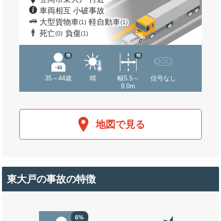
車両相互 小破事故
大型貨物車
軽自動車
(1)
(1)
死亡
負傷
(0)
(1)
他
他
35～44歳
晴
幅5.5～
信号なし
9.0m
地図で見る
東大戸の事故の特徴
6%