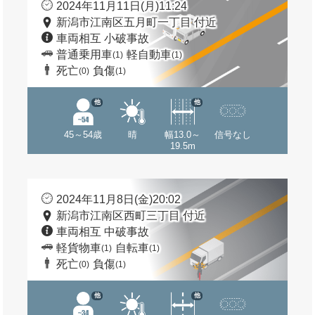
2024年11月11日(月)11:24
新潟市江南区五月町一丁目 付近
車両相互 小破事故
普通乗用車
軽自動車
(1)
(1)
死亡
負傷
(0)
(1)
他
他
45～54歳
晴
幅13.0～
信号なし
19.5m
2024年11月8日(金)20:02
新潟市江南区西町三丁目 付近
車両相互 中破事故
軽貨物車
自転車
(1)
(1)
死亡
負傷
(0)
(1)
他
他