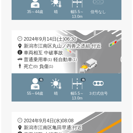
35～44歳
晴
幅5.5～
信号なし
13.0m
2024年9月14日(土)06:30
新潟市江南区丸山ノ内善之丞組 付近
車両相互 中破事故
普通乗用車
軽自動車
(1)
(1)
死亡
負傷
(0)
(1)
他
他
55～64歳
晴
幅5.5～
３灯式信号
13.0m
2024年9月4日(水)08:08
新潟市江南区亀田早通 付近