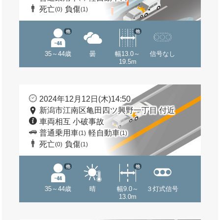
死亡
負傷
(0)
(1)
他
他
35～44歳
曇
幅13.0～
信号なし
19.5m
2024年12月12日(木)14:50
新潟市江南区亀田四ツ興野一丁目 付近
車両相互 小破事故
普通乗用車
軽自動車
(1)
(1)
死亡
負傷
(0)
(1)
他
他
35～44歳
晴
幅9.0～
３灯式信号
13.0m