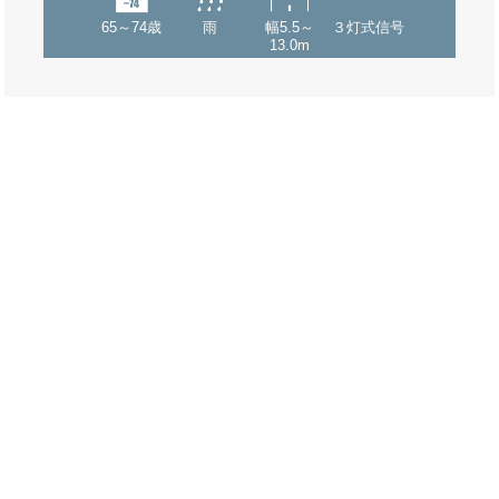
65～74歳
雨
幅5.5～
３灯式信号
13.0m