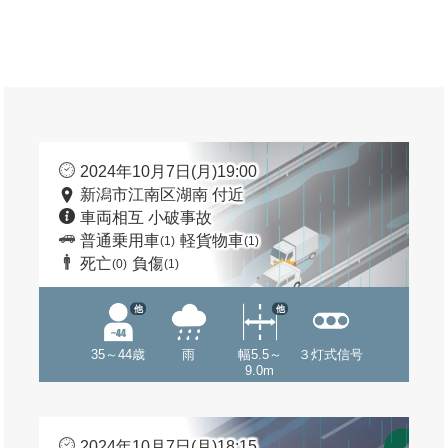
2024年10月7日(月)19:00
新潟市江南区湖南 付近
車両相互 小破事故
普通乗用車
軽貨物車
(1)
(1)
死亡
負傷
(0)
(1)
他
他
35～44歳
雨
幅5.5～
３灯式信号
9.0m
2024年10月7日(月)18:15