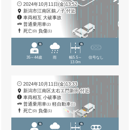
2024年10月11日(金)13:52
新潟市江南区鵜ノ子 付近
車両相互 大破事故
普通乗用車
(2)
死亡
負傷
(0)
(1)
他
他
35～44歳
雨
幅5.5～
信号なし
13.0m
2024年10月11日(金)13:33
新潟市江南区太右エ門新田 付近
車両相互 小破事故
普通乗用車
軽自動車
(1)
(1)
死亡
負傷
(0)
(1)
他
他