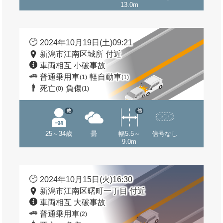
13.0m
2024年10月19日(土)09:21
新潟市江南区城所 付近
車両相互 小破事故
普通乗用車
軽自動車
(1)
(1)
死亡
負傷
(0)
(1)
他
他
25～34歳
曇
幅5.5～
信号なし
9.0m
2024年10月15日(火)16:30
新潟市江南区曙町一丁目 付近
車両相互 大破事故
普通乗用車
(2)