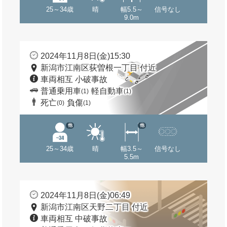
25～34歳
晴
幅5.5～
信号なし
9.0m
2024年11月8日(金)15:30
新潟市江南区荻曽根一丁目 付近
車両相互 小破事故
普通乗用車
軽自動車
(1)
(1)
死亡
負傷
(0)
(1)
他
他
25～34歳
晴
幅3.5～
信号なし
5.5m
2024年11月8日(金)06:49
新潟市江南区天野二丁目 付近
車両相互 中破事故