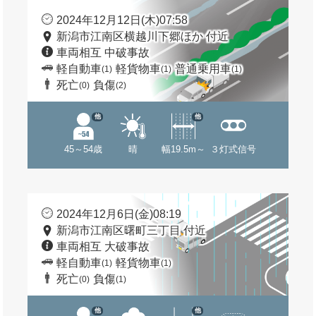
2024年12月12日(木)07:58
新潟市江南区横越川下郷ほか 付近
車両相互 中破事故
軽自動車
軽貨物車
普通乗用車
(1)
(1)
(1)
死亡
負傷
(0)
(2)
他
他
45～54歳
晴
幅19.5m～
３灯式信号
2024年12月6日(金)08:19
新潟市江南区曙町三丁目 付近
車両相互 大破事故
軽自動車
軽貨物車
(1)
(1)
死亡
負傷
(0)
(1)
他
他