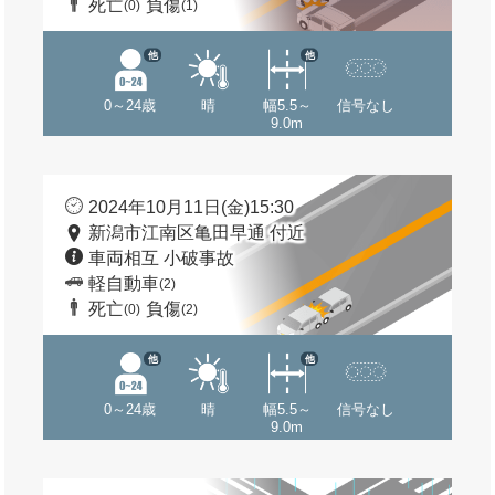
死亡
負傷
(0)
(1)
他
他
0～24歳
晴
幅5.5～
信号なし
9.0m
2024年10月11日(金)15:30
新潟市江南区亀田早通 付近
車両相互 小破事故
軽自動車
(2)
死亡
負傷
(0)
(2)
他
他
0～24歳
晴
幅5.5～
信号なし
9.0m