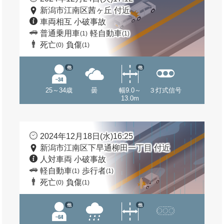
新潟市江南区茜ヶ丘 付近
車両相互 小破事故
普通乗用車
軽自動車
(1)
(1)
死亡
負傷
(0)
(1)
他
他
25～34歳
曇
幅9.0～
３灯式信号
13.0m
2024年12月18日(水)16:25
新潟市江南区下早通柳田一丁目 付近
人対車両 小破事故
軽自動車
歩行者
(1)
(1)
死亡
負傷
(0)
(1)
他
他