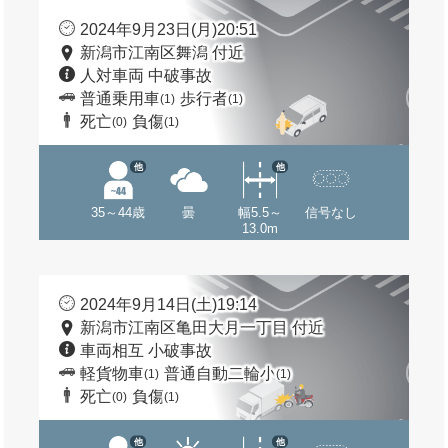
2024年9月23日(月)20:51
新潟市江南区舞潟 付近
人対車両 中破事故
普通乗用車
歩行者
(1)
(1)
死亡
負傷
(0)
(1)
他
他
35～44歳
曇
幅5.5～
信号なし
13.0m
2024年9月14日(土)19:14
新潟市江南区亀田大月一丁目 付近
車両相互 小破事故
軽貨物車
普通自動二輪小
(1)
(1)
死亡
負傷
(0)
(1)
他
他