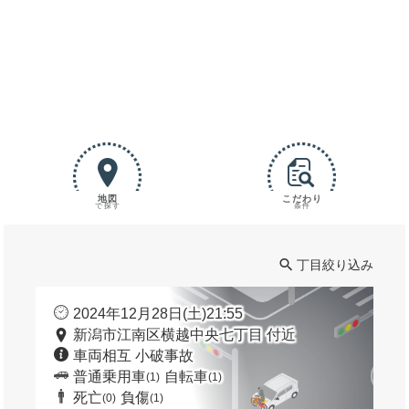
地図
こだわり
で探す
条件
丁目絞り込み
2024年12月28日(土)21:55
新潟市江南区横越中央七丁目 付近
車両相互 小破事故
普通乗用車
自転車
(1)
(1)
死亡
負傷
(0)
(1)