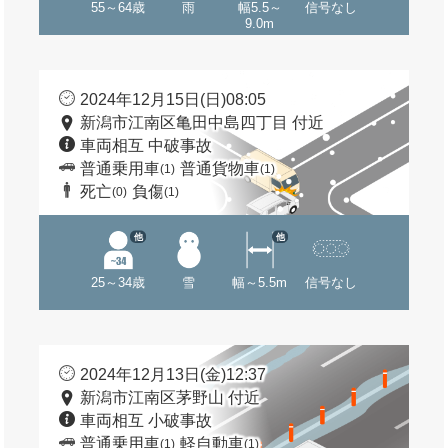
55～64歳
雨
幅5.5～
信号なし
9.0m
2024年12月15日(日)08:05
新潟市江南区亀田中島四丁目 付近
車両相互 中破事故
普通乗用車
普通貨物車
(1)
(1)
死亡
負傷
(0)
(1)
他
他
25～34歳
雪
幅～5.5m
信号なし
2024年12月13日(金)12:37
新潟市江南区茅野山 付近
車両相互 小破事故
普通乗用車
軽自動車
(1)
(1)