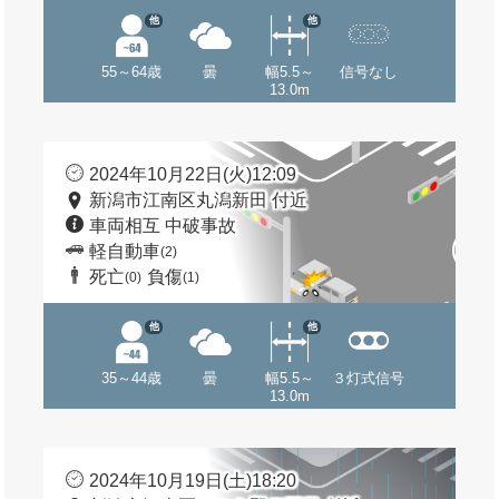
他
他
55～64歳
曇
幅5.5～
信号なし
13.0m
2024年10月22日(火)12:09
新潟市江南区丸潟新田 付近
車両相互 中破事故
軽自動車
(2)
死亡
負傷
(0)
(1)
他
他
35～44歳
曇
幅5.5～
３灯式信号
13.0m
2024年10月19日(土)18:20