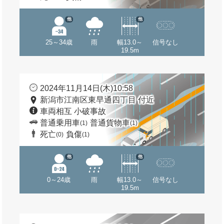
他
他
25～34歳
雨
幅13.0～
信号なし
19.5m
2024年11月14日(木)10:58
新潟市江南区東早通四丁目 付近
車両相互 小破事故
普通乗用車
普通貨物車
(1)
(1)
死亡
負傷
(0)
(1)
他
他
0～24歳
雨
幅13.0～
信号なし
19.5m