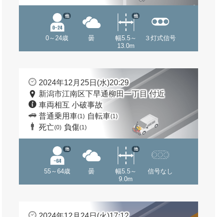
他
他
0～24歳
曇
幅5.5～
３灯式信号
13.0m
2024年12月25日(水)20:29
新潟市江南区下早通柳田一丁目 付近
車両相互 小破事故
普通乗用車
自転車
(1)
(1)
死亡
負傷
(0)
(1)
他
他
55～64歳
曇
幅5.5～
信号なし
9.0m
2024年12月24日(火)17:12