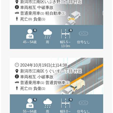
新潟市江南区いぶき野二丁目 付近
車両相互 中破事故
普通乗用車
軽自動車
(1)
(1)
死亡
負傷
(0)
(1)
他
他
45～54歳
雨
幅5.5～
信号なし
13.0m
2024年10月19日(土)14:38
新潟市江南区うぐいす一丁目 付近
車両相互 小破事故
普通乗用車
普通貨物車
(1)
(1)
死亡
負傷
(0)
(1)
他
他
55～64歳
雨
幅9.0～
信号なし