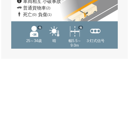
車両相互 小破事故
普通貨物車
(2)
死亡
負傷
(0)
(1)
他
他
25～34歳
晴
幅5.5～
３灯式信号
9.0m