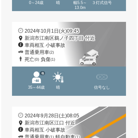
0～24歳
晴
幅5.5～
３灯式信号
13.0m
2024年10月1日(火)09:45
新潟市江南区鵜ノ子四丁目 付近
車両相互 小破事故
普通乗用車
(2)
死亡
負傷
(0)
(1)
他
35～44歳
晴
信号なし
2024年9月28日(土)08:05
新潟市江南区江口 付近
車両相互 小破事故
普通乗用車
軽自動車
(1)
(1)