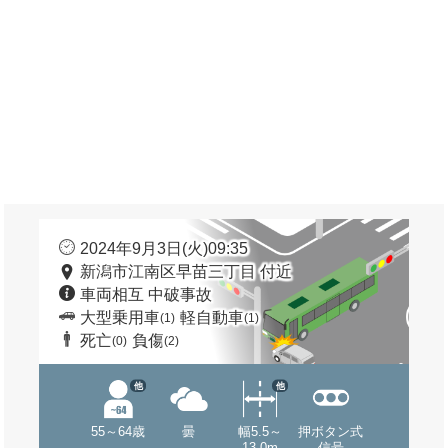
2024年9月3日(火)09:35
新潟市江南区早苗三丁目 付近
車両相互 中破事故
大型乗用車
軽自動車
(1)
(1)
死亡
負傷
(0)
(2)
他
他
55～64歳
曇
幅5.5～
押ボタン式
13.0m
信号