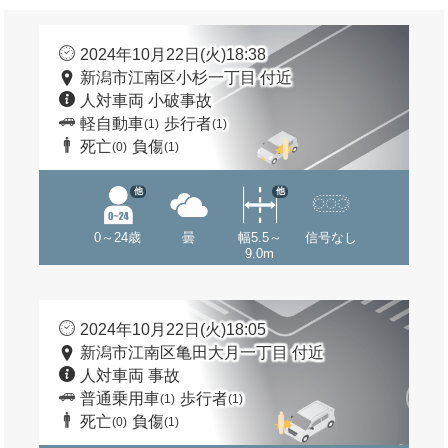
2024年10月22日(火)18:38
新潟市江南区小杉一丁目 付近
人対車両 小破事故
軽自動車
歩行者
(1)
(1)
死亡
負傷
(0)
(1)
他
他
0～24歳
曇
幅5.5～
信号なし
9.0m
2024年10月22日(火)18:05
新潟市江南区亀田大月一丁目 付近
人対車両 事故
普通乗用車
歩行者
(1)
(1)
死亡
負傷
(0)
(1)