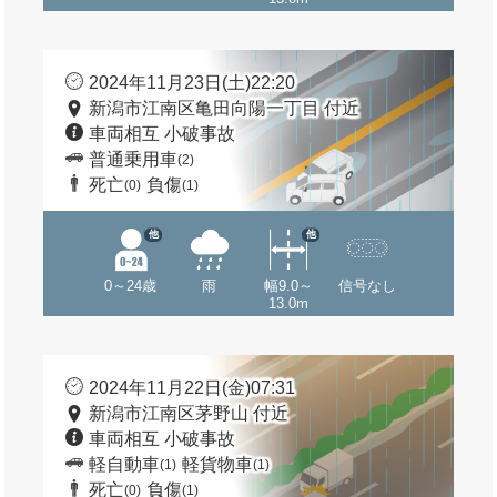
2024年11月23日(土)22:20
新潟市江南区亀田向陽一丁目 付近
車両相互 小破事故
普通乗用車
(2)
死亡
負傷
(0)
(1)
他
他
0～24歳
雨
幅9.0～
信号なし
13.0m
2024年11月22日(金)07:31
新潟市江南区茅野山 付近
車両相互 小破事故
軽自動車
軽貨物車
(1)
(1)
死亡
負傷
(0)
(1)