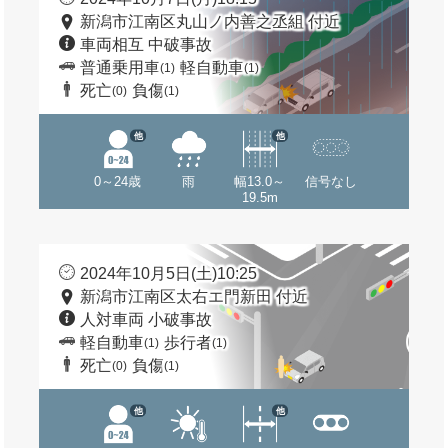
新潟市江南区丸山ノ内善之丞組 付近
車両相互 中破事故
普通乗用車
軽自動車
(1)
(1)
死亡
負傷
(0)
(1)
他
他
0～24歳
雨
幅13.0～
信号なし
19.5m
2024年10月5日(土)10:25
新潟市江南区太右エ門新田 付近
人対車両 小破事故
軽自動車
歩行者
(1)
(1)
死亡
負傷
(0)
(1)
他
他