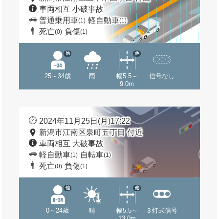
車両相互 小破事故
普通乗用車
軽自動車
(1)
(1)
死亡
負傷
(0)
(1)
他
他
25～34歳
雨
幅5.5～
信号なし
9.0m
2024年11月25日(月)17:22
新潟市江南区泉町五丁目 付近
車両相互 大破事故
軽自動車
自転車
(1)
(1)
死亡
負傷
(0)
(1)
他
他
0～24歳
晴
幅5.5～
３灯式信号
13.0m