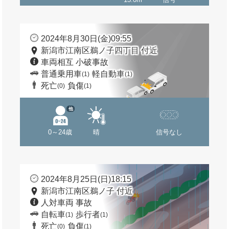
2024年8月30日(金)09:55
新潟市江南区鵜ノ子四丁目 付近
車両相互 小破事故
普通乗用車
軽自動車
(1)
(1)
死亡
負傷
(0)
(1)
他
0～24歳
晴
信号なし
2024年8月25日(日)18:15
新潟市江南区鵜ノ子 付近
人対車両 事故
自転車
歩行者
(1)
(1)
死亡
負傷
(0)
(1)