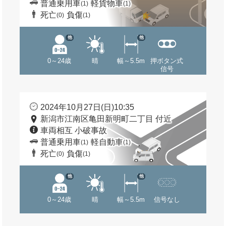
普通乗用車
軽貨物車
(1)
(1)
死亡
負傷
(0)
(1)
他
他
0～24歳
晴
幅～5.5m
押ボタン式
信号
2024年10月27日(日)10:35
新潟市江南区亀田新明町二丁目 付近
車両相互 小破事故
普通乗用車
軽自動車
(1)
(1)
死亡
負傷
(0)
(1)
他
他
0～24歳
晴
幅～5.5m
信号なし