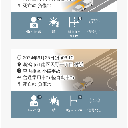
死亡
負傷
(0)
(1)
他
他
45～54歳
晴
幅5.5～
信号なし
9.0m
2024年9月25日(水)06:10
新潟市江南区天野一丁目 付近
車両相互 小破事故
普通乗用車
軽自動車
(1)
(1)
死亡
負傷
(0)
(2)
他
他
0～24歳
晴
幅～5.5m
信号なし