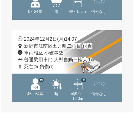
0～24歳
雨
幅～5.5m
信号なし
2024年12月2日(月)14:07
新潟市江南区五月町二丁目 付近
車両相互 小破事故
普通乗用車
大型自動二輪大
(1)
(1)
死亡
負傷
(0)
(1)
他
他
45～54歳
晴
幅9.0～
信号なし
13.0m