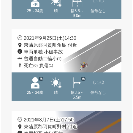
25～34歳
晴
幅5.5～
信号なし
9.0m
2021年9月25日(土)14:30
東蒲原郡阿賀町角島 付近
車両単独 小破事故
普通自動二輪小
(1)
死亡
負傷
(0)
(1)
他
他
25～34歳
晴
幅3.5～
信号なし
5.5m
2021年8月7日(土)17:50
東蒲原郡阿賀町野村 付近