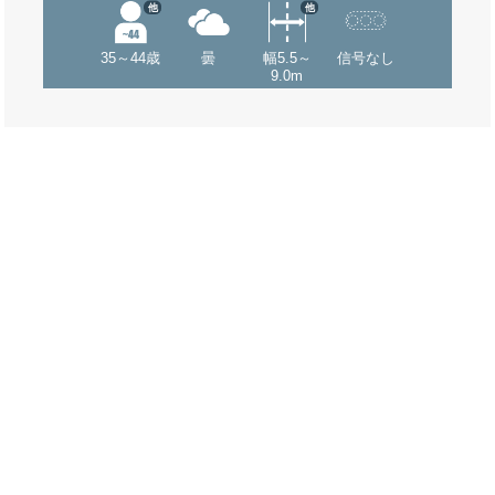
他
他
35～44歳
曇
幅5.5～
信号なし
9.0m