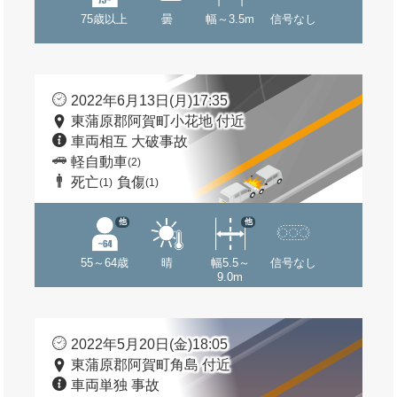
75歳以上
曇
幅～3.5m
信号なし
2022年6月13日(月)17:35
東蒲原郡阿賀町小花地 付近
車両相互 大破事故
軽自動車
(2)
死亡
負傷
(1)
(1)
他
他
55～64歳
晴
幅5.5～
信号なし
9.0m
2022年5月20日(金)18:05
東蒲原郡阿賀町角島 付近
車両単独 事故