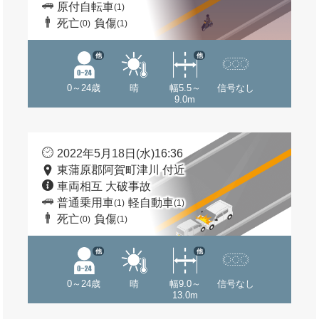
原付自転車
(1)
死亡
負傷
(0)
(1)
他
他
0～24歳
晴
幅5.5～
信号なし
9.0m
2022年5月18日(水)16:36
東蒲原郡阿賀町津川 付近
車両相互 大破事故
普通乗用車
軽自動車
(1)
(1)
死亡
負傷
(0)
(1)
他
他
0～24歳
晴
幅9.0～
信号なし
13.0m