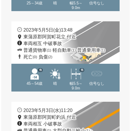
25～34歳
晴
幅5.5～
信号なし
9.0m
2023年5月5日(金)13:48
東蒲原郡阿賀町花立 付近
車両相互 中破事故
普通貨物車
軽自動車
普通乗用車
(1)
(1)
(1)
死亡
負傷
(0)
(2)
他
他
45～54歳
晴
幅5.5～
信号なし
9.0m
2023年5月3日(水)11:20
東蒲原郡阿賀町釣浜 付近
車両相互 小破事故
普通乗用車
大型自動二輪小
(1)
(1)