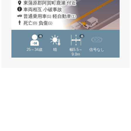
東蒲原郡阿賀町鹿瀬 付近
車両相互 小破事故
普通乗用車
軽自動車
(1)
(1)
死亡
負傷
(0)
(1)
他
他
25～34歳
晴
幅5.5～
信号なし
9.0m