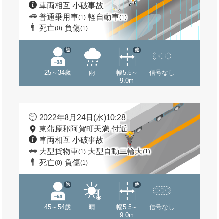
車両相互 小破事故
普通乗用車
軽自動車
(1)
(1)
死亡
負傷
(0)
(1)
他
他
25～34歳
雨
幅5.5～
信号なし
9.0m
2022年8月24日(水)10:28
東蒲原郡阿賀町天満 付近
車両相互 小破事故
大型貨物車
大型自動二輪大
(1)
(1)
死亡
負傷
(0)
(1)
他
他
45～54歳
晴
幅5.5～
信号なし
9.0m