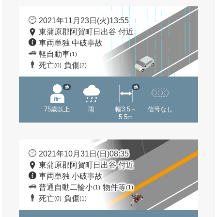
2021年11月23日(火)13:55
東蒲原郡阿賀町日出谷 付近
車両単独 中破事故
軽自動車
(1)
死亡
負傷
(0)
(2)
他
他
75歳以上
雨
幅3.5～
信号なし
5.5m
2021年10月31日(日)08:35
東蒲原郡阿賀町日出谷 付近
車両単独 小破事故
普通自動二輪小
物件等
(1)
(1)
死亡
負傷
(0)
(1)