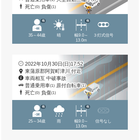
死亡
負傷
(0)
(1)
他
他
35～44歳
晴
幅9.0～
３灯式信号
13.0m
2022年10月30日(日)17:52
東蒲原郡阿賀町津川 付近
車両相互 中破事故
普通乗用車
原付自転車
(1)
(1)
死亡
負傷
(0)
(1)
他
他
25～34歳
雨
幅9.0～
信号なし
13.0m