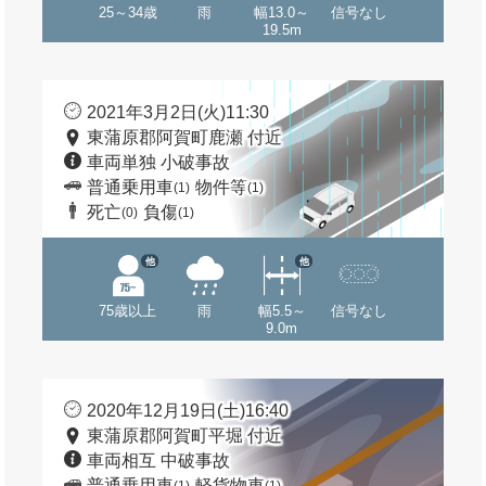
25～34歳
雨
幅13.0～
信号なし
19.5m
2021年3月2日(火)11:30
東蒲原郡阿賀町鹿瀬 付近
車両単独 小破事故
普通乗用車
物件等
(1)
(1)
死亡
負傷
(0)
(1)
他
他
75歳以上
雨
幅5.5～
信号なし
9.0m
2020年12月19日(土)16:40
東蒲原郡阿賀町平堀 付近
車両相互 中破事故
普通乗用車
軽貨物車