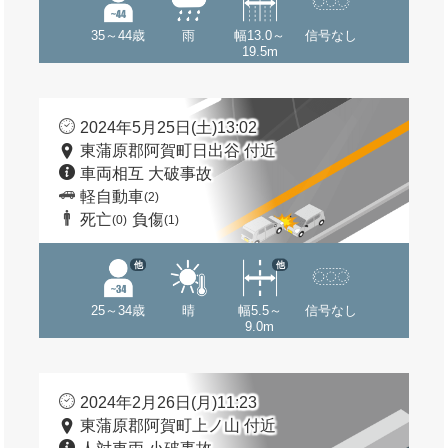
35～44歳
雨
幅13.0～
信号なし
19.5m
2024年5月25日(土)13:02
東蒲原郡阿賀町日出谷 付近
車両相互 大破事故
軽自動車
(2)
死亡
負傷
(0)
(1)
他
他
25～34歳
晴
幅5.5～
信号なし
9.0m
2024年2月26日(月)11:23
東蒲原郡阿賀町上ノ山 付近