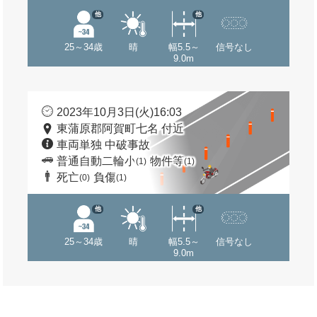
他
他
25～34歳
晴
幅5.5～
信号なし
9.0m
2023年10月3日(火)16:03
東蒲原郡阿賀町七名 付近
車両単独 中破事故
普通自動二輪小
物件等
(1)
(1)
死亡
負傷
(0)
(1)
他
他
25～34歳
晴
幅5.5～
信号なし
9.0m