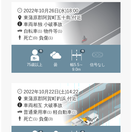
2022年10月26日(水)18:00
東蒲原郡阿賀町五十島 付近
車両単独 小破事故
自転車
物件等
(1)
(1)
死亡
負傷
(0)
(1)
他
他
75歳以上
曇
幅5.5～
信号なし
9.0m
2022年10月22日(土)14:22
東蒲原郡阿賀町釣浜 付近
車両相互 大破事故
普通乗用車
軽自動車
(1)
(1)
死亡
負傷
(1)
(3)