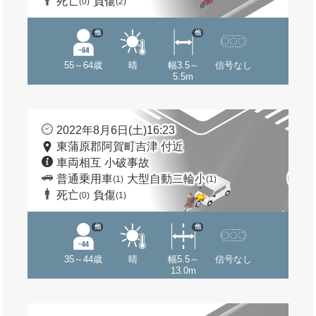
死亡
負傷
(0)
(2)
他
他
55～64歳
晴
幅3.5～
信号なし
5.5m
2022年8月6日(土)16:23
東蒲原郡阿賀町吉津 付近
車両相互 小破事故
普通乗用車
大型自動二輪小
(1)
(1)
死亡
負傷
(0)
(1)
他
他
35～44歳
晴
幅5.5～
信号なし
13.0m