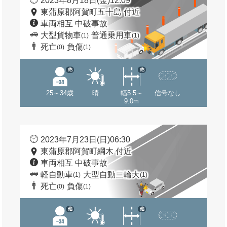
2023年8月18日(金)12:09
東蒲原郡阿賀町五十島 付近
車両相互 中破事故
大型貨物車
普通乗用車
(1)
(1)
死亡
負傷
(0)
(1)
他
他
25～34歳
晴
幅5.5～
信号なし
9.0m
2023年7月23日(日)06:30
東蒲原郡阿賀町綱木 付近
車両相互 中破事故
軽自動車
大型自動二輪大
(1)
(1)
死亡
負傷
(0)
(1)
他
他