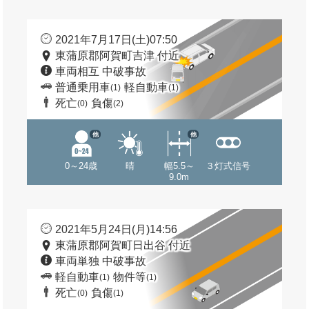
2021年7月17日(土)07:50
東蒲原郡阿賀町吉津 付近
車両相互 中破事故
普通乗用車
軽自動車
(1)
(1)
死亡
負傷
(0)
(2)
他
他
0～24歳
晴
幅5.5～
３灯式信号
9.0m
2021年5月24日(月)14:56
東蒲原郡阿賀町日出谷 付近
車両単独 中破事故
軽自動車
物件等
(1)
(1)
死亡
負傷
(0)
(1)