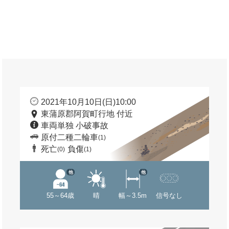
2021年10月10日(日)10:00
東蒲原郡阿賀町行地 付近
車両単独 小破事故
原付二種二輪車
(1)
死亡
負傷
(0)
(1)
他
他
55～64歳
晴
幅～3.5m
信号なし