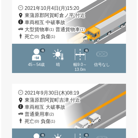
2021年10月4日(月)15:20
東蒲原郡阿賀町倉ノ平 付近
車両相互 中破事故
大型貨物車
普通貨物車
(1)
(1)
死亡
負傷
(0)
(1)
他
他
45～54歳
晴
幅9.0～
信号なし
13.0m
2021年9月30日(木)08:19
東蒲原郡阿賀町吉津 付近
車両相互 大破事故
普通乗用車
(2)
死亡
負傷
(0)
(1)
他
他