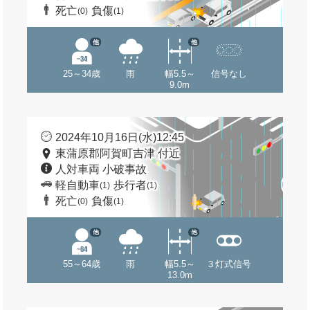
死亡
負傷
(0)
(1)
他
他
25～34歳
雨
幅5.5～
信号なし
9.0m
2024年10月16日(水)12:45
東蒲原郡阿賀町吉津 付近
人対車両 小破事故
軽自動車
歩行者
(1)
(1)
死亡
負傷
(0)
(1)
他
他
55～64歳
雨
幅5.5～
３灯式信号
13.0m