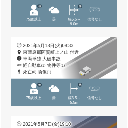
他
他
75歳以上
曇
幅5.5～
信号なし
9.0m
2021年5月18日(火)08:33
東蒲原郡阿賀町上ノ山 付近
車両単独 大破事故
軽自動車
物件等
(1)
(1)
死亡
負傷
(0)
(1)
他
他
75歳以上
曇
幅3.5～
信号なし
5.5m
2021年5月7日(金)19:10