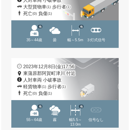
人対車両 小破事故
大型貨物車
歩行者
(1)
(1)
死亡
負傷
(0)
(1)
他
他
35～44歳
曇
幅～5.5m
３灯式信号
2023年12月8日(金)17:56
東蒲原郡阿賀町津川 付近
人対車両 小破事故
軽貨物車
歩行者
(1)
(1)
死亡
負傷
(0)
(1)
他
他
55～64歳
霧
幅5.5～
信号なし
13.0m