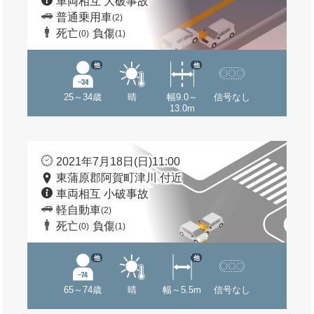
車両相互 大破事故
普通乗用車
(2)
死亡
負傷
(0)
(1)
他
他
25～34歳
晴
幅9.0～
信号なし
13.0m
2021年7月18日(日)11:00
東蒲原郡阿賀町津川 付近
車両相互 小破事故
軽自動車
(2)
死亡
負傷
(0)
(1)
他
他
65～74歳
晴
幅～5.5m
信号なし