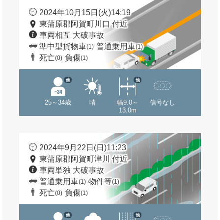
2024年10月15日(火)14:19
東蒲原郡阿賀町川口 付近
車両相互 大破事故
準中型貨物車
普通乗用車
(1)
(1)
死亡
負傷
(0)
(1)
他
他
25～34歳
晴
幅9.0～
信号なし
13.0m
2024年9月22日(日)11:23
東蒲原郡阿賀町津川 付近
車両単独 大破事故
普通乗用車
物件等
(1)
(1)
死亡
負傷
(0)
(1)
他
他