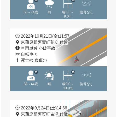
他
他
65～74歳
雨
幅5.5～
信号なし
9.0m
2022年10月21日(金)11:57
東蒲原郡阿賀町花立 付近
車両単独 小破事故
自転車
(1)
死亡
負傷
(0)
(1)
他
他
35～44歳
晴
幅9.0～
信号なし
13.0m
2022年9月24日(土)14:36
東蒲原郡阿賀町吉津 付近