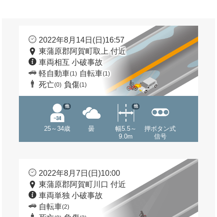
2022年8月14日(日)16:57
東蒲原郡阿賀町取上 付近
車両相互 小破事故
軽自動車
自転車
(1)
(1)
死亡
負傷
(0)
(1)
他
他
25～34歳
曇
幅5.5～
押ボタン式
9.0m
信号
2022年8月7日(日)10:00
東蒲原郡阿賀町川口 付近
車両単独 小破事故
自転車
(2)