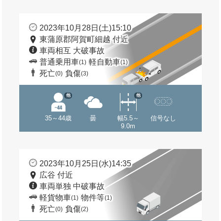
2023年10月28日(土)15:10
東蒲原郡阿賀町細越 付近
車両相互 大破事故
普通乗用車
軽自動車
(1)
(1)
死亡
負傷
(0)
(3)
他
他
35～44歳
曇
幅5.5～
信号なし
9.0m
2023年10月25日(水)14:35
広谷 付近
車両単独 中破事故
軽貨物車
物件等
(1)
(1)
死亡
負傷
(0)
(2)