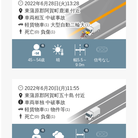
2022年6月28日(火)13:28
東蒲原郡阿賀町鹿瀬 付近
車両相互 中破事故
軽貨物車
大型自動二輪大
(1)
(1)
死亡
負傷
(0)
(1)
他
他
45～54歳
晴
幅5.5～
信号なし
9.0m
2022年6月20日(月)11:55
東蒲原郡阿賀町五十島 付近
車両単独 中破事故
軽貨物車
物件等
(1)
(1)
死亡
負傷
(0)
(1)
他
他