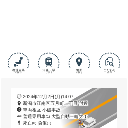
都道府県
沿線・駅
地図
こだわり
で探す
で探す
で探す
条件
2024年12月2日(月)14:07
新潟市江南区五月町二丁目 付近
車両相互 小破事故
普通乗用車
大型自動二輪大
(1)
(1)
死亡
負傷
(0)
(1)