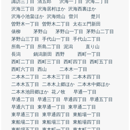
諏訪三丁目
清五郎
沢海一丁目
沢海二丁目
沢海三丁目
沢海居村ほか
沢海西裏ほか
沢海小池畠ほか
沢海焼山
曽川
楚川
曽野木一丁目
曽野木二丁目
太右エ門新田
俵柳
茅野山
茅野山一丁目
茅野山二丁目
茅野山三丁目
手代山一丁目
手代山二丁目
所島一丁目
所島二丁目
泥潟
直り山
長潟
鍋潟新田
西野
西町一丁目
西町二丁目
西町三丁目
西町四丁目
西町五丁目
西町六丁目
西山
二本木一丁目
二本木二丁目
二本木三丁目
二本木四丁目
二本木五丁目
二本木上郷ほか
二本木中郷ほか
二本木池田郷ほか
花ノ牧
早通一丁目
早通二丁目
早通三丁目
早通四丁目
早通五丁目
早通六丁目
東早通一丁目
東早通二丁目
東早通三丁目
東早通四丁目
東船場一丁目
東船場二丁目
東船場三丁目
東船場四丁目
東船場五丁目
東本町一丁目
東本町二丁目