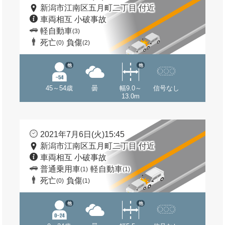
新潟市江南区五月町二丁目 付近
車両相互 小破事故
軽自動車
(3)
死亡
負傷
(0)
(2)
他
他
45～54歳
曇
幅9.0～
信号なし
13.0m
2021年7月6日(火)15:45
新潟市江南区五月町二丁目 付近
車両相互 小破事故
普通乗用車
軽自動車
(1)
(1)
死亡
負傷
(0)
(1)
他
他