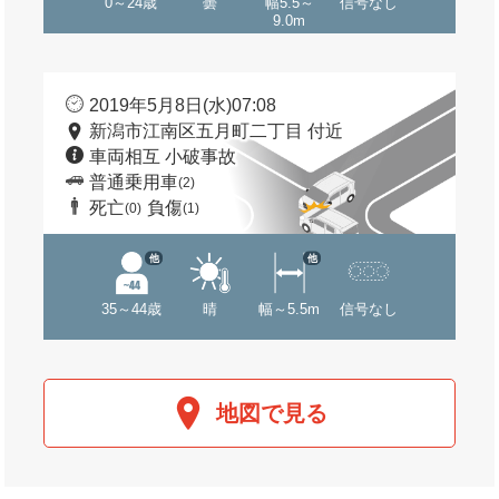
0～24歳
曇
幅5.5～
信号なし
9.0m
2019年5月8日(水)07:08
新潟市江南区五月町二丁目 付近
車両相互 小破事故
普通乗用車
(2)
死亡
負傷
(0)
(1)
他
他
35～44歳
晴
幅～5.5m
信号なし
地図で見る