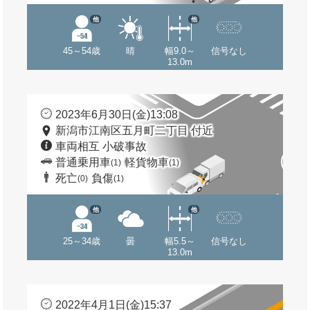
他
他
45～54歳
晴
幅9.0～
信号なし
13.0m
2023年6月30日(金)13:08
新潟市江南区五月町二丁目 付近
車両相互 小破事故
普通乗用車
軽貨物車
(1)
(1)
死亡
負傷
(0)
(1)
他
他
25～34歳
曇
幅5.5～
信号なし
13.0m
2022年4月1日(金)15:37