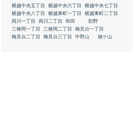
横越中央五丁目
横越中央六丁目
横越中央七丁目
横越中央八丁目
横越東町一丁目
横越東町二丁目
両川一丁目
両川二丁目
和田
割野
三條岡一丁目
三條岡二丁目
梅見台一丁目
梅見台二丁目
梅見台三丁目
中野山
姥ケ山