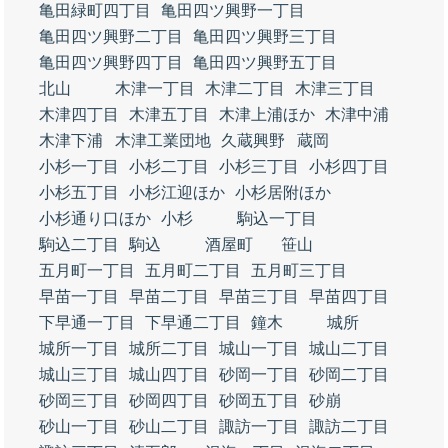
亀田緑町四丁目
亀田四ツ興野一丁目
亀田四ツ興野二丁目
亀田四ツ興野三丁目
亀田四ツ興野四丁目
亀田四ツ興野五丁目
北山
木津一丁目
木津二丁目
木津三丁目
木津四丁目
木津五丁目
木津上浦ほか
木津中浦
木津下浦
木津工業団地
久蔵興野
蔵岡
小杉一丁目
小杉二丁目
小杉三丁目
小杉四丁目
小杉五丁目
小杉江迎ほか
小杉居附ほか
小杉通り口ほか
小杉
駒込一丁目
駒込二丁目
駒込
酒屋町
笹山
五月町一丁目
五月町二丁目
五月町三丁目
早苗一丁目
早苗二丁目
早苗三丁目
早苗四丁目
下早通一丁目
下早通二丁目
鐘木
城所
城所一丁目
城所二丁目
城山一丁目
城山二丁目
城山三丁目
城山四丁目
砂岡一丁目
砂岡二丁目
砂岡三丁目
砂岡四丁目
砂岡五丁目
砂崩
砂山一丁目
砂山二丁目
諏訪一丁目
諏訪二丁目