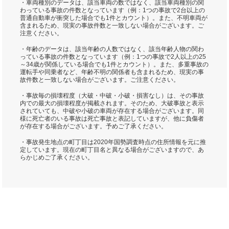
・車両種別のデータは、該当車両の数ではなく、該当車両種別の関
わっている事故の件数となっています（例：1つの事故で2台以上の
普通自動車が衝突した場合でも1件とカウント）。また、不明車両が
含まれるため、現実の事故件数と一致しない場合がございます。ご
注意ください。
・年齢のデータは、該当年齢の人数ではなく、該当年齢人物の関わ
っている事故の件数となっています（例：1つの事故で2人以上の25
～34歳が関係している場合でも1件とカウント）。また、多重事故の
運転手や同乗者など、年齢不明の関係者も含まれるため、現実の事
故件数と一致しない場合がございます。ご注意ください。
・事故毎の損壊程度（大破・中破・小破・損害なし）は、その事故
内での最大の損壊程度が掲載されます。そのため、大破事故と表示
されていても、中破や小破の車両が存在する場合がございます。同
様に死亡者のいる事故は死亡事故と表記していますが、他に負傷者
が存在する場合がございます。予めご了承ください。
・事故発生地点の町丁目は2020年国勢調査時点の住所情報を元に推
定しています。現在の町丁目名と異なる場合がございますので、あ
らかじめご了承ください。