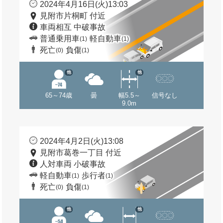
2024年4月16日(火)13:03
見附市片桐町 付近
車両相互 中破事故
普通乗用車
軽自動車
(1)
(1)
死亡
負傷
(0)
(1)
他
他
65～74歳
曇
幅5.5～
信号なし
9.0m
2024年4月2日(火)13:08
見附市葛巻一丁目 付近
人対車両 小破事故
軽自動車
歩行者
(1)
(1)
死亡
負傷
(0)
(1)
他
他