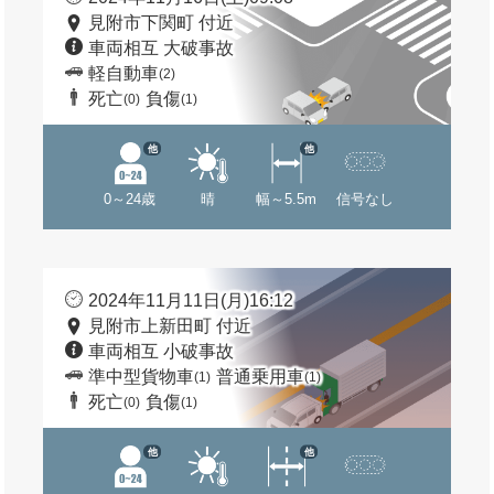
見附市下関町 付近
車両相互 大破事故
軽自動車
(2)
死亡
負傷
(0)
(1)
他
他
0～24歳
晴
幅～5.5m
信号なし
2024年11月11日(月)16:12
見附市上新田町 付近
車両相互 小破事故
準中型貨物車
普通乗用車
(1)
(1)
死亡
負傷
(0)
(1)
他
他