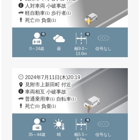
人対車両 小破事故
軽自動車
歩行者
(1)
(1)
死亡
負傷
(0)
(1)
他
他
0～24歳
曇
幅9.0～
信号なし
13.0m
2024年7月11日(木)20:19
見附市上新田町 付近
車両相互 小破事故
普通乗用車
自転車
(1)
(1)
死亡
負傷
(0)
(1)
他
他
35～44歳
晴
幅5.5～
信号なし
9.0m