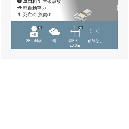
車両相互 大破事故
軽自動車
(2)
死亡
負傷
(0)
(1)
他
他
35～44歳
曇
幅5.5～
信号なし
13.0m