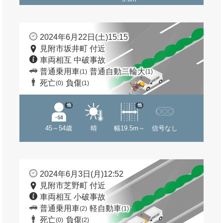
2024年6月22日(土)15:15
見附市坂井町 付近
車両相互 中破事故
普通乗用車
普通自動二輪大
(1)
(1)
死亡
負傷
(0)
(1)
他
他
45～54歳
晴
幅19.5m～
信号なし
2024年6月3日(月)12:52
見附市芝野町 付近
車両相互 小破事故
普通乗用車
軽自動車
(2)
(1)
死亡
負傷
(0)
(2)