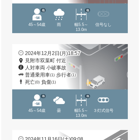
他
他
45～54歳
雨
幅5.5～
信号なし
13.0m
2024年12月2日(月)18:57
見附市双葉町 付近
人対車両 小破事故
普通乗用車
歩行者
(1)
(1)
死亡
負傷
(0)
(1)
他
他
45～54歳
曇
幅5.5～
３灯式信号
13.0m
2024年11月16日(土)09:08