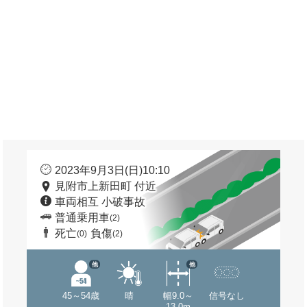
2023年9月3日(日)10:10
見附市上新田町 付近
車両相互 小破事故
普通乗用車
(2)
死亡
負傷
(0)
(2)
他
他
45～54歳
晴
幅9.0～
信号なし
13.0m