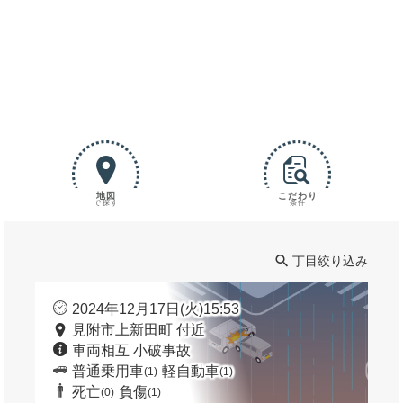
地図
こだわり
で探す
条件
丁目絞り込み
2024年12月17日(火)15:53
見附市上新田町 付近
車両相互 小破事故
普通乗用車
軽自動車
(1)
(1)
死亡
負傷
(0)
(1)