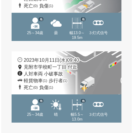
死亡
負傷
(0)
(1)
他
他
25～34歳
曇
幅13.0～
３灯式信号
19.5m
2023年10月11日(水)09:40
見附市学校町一丁目 付近
人対車両 小破事故
軽貨物車
歩行者
(1)
(1)
死亡
負傷
(0)
(1)
他
他
25～34歳
晴
幅5.5～
３灯式信号
13.0m