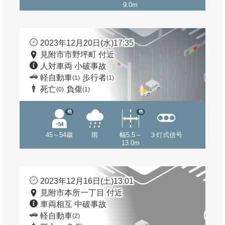
9.0m
2023年12月20日(水)17:35
見附市市野坪町 付近
人対車両 小破事故
軽自動車
歩行者
(1)
(1)
死亡
負傷
(0)
(1)
他
他
45～54歳
雨
幅5.5～
３灯式信号
13.0m
2023年12月16日(土)13:01
見附市本所一丁目 付近
車両相互 中破事故
軽自動車
(2)