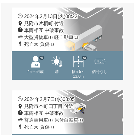
2024年2月13日(火)08:22
見附市片桐町 付近
車両相互 中破事故
大型貨物車
軽自動車
(1)
(1)
死亡
負傷
(0)
(1)
他
他
45～54歳
晴
幅5.5～
信号なし
13.0m
2024年2月7日(水)08:05
見附市本町四丁目 付近
車両相互 中破事故
普通乗用車
原付自転車
(1)
(1)
死亡
負傷
(0)
(1)