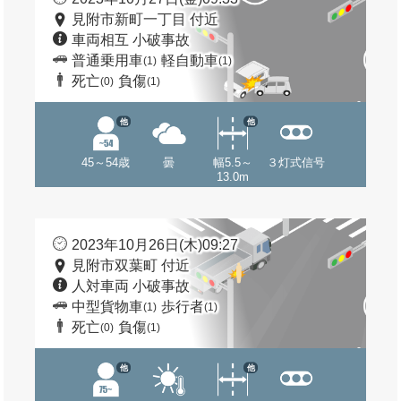
見附市新町一丁目 付近
車両相互 小破事故
普通乗用車
軽自動車
(1)
(1)
死亡
負傷
(0)
(1)
他
他
45～54歳
曇
幅5.5～
３灯式信号
13.0m
2023年10月26日(木)09:27
見附市双葉町 付近
人対車両 小破事故
中型貨物車
歩行者
(1)
(1)
死亡
負傷
(0)
(1)
他
他