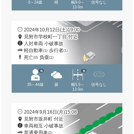
0～24歳
晴
幅9.0～
信号なし
13.0m
2024年10月12日(土)19:00
見附市学校町一丁目 付近
人対車両 小破事故
軽自動車
歩行者
(1)
(1)
死亡
負傷
(0)
(1)
他
他
35～44歳
曇
幅5.5～
信号なし
13.0m
2024年9月16日(月)15:08
見附市坂井町 付近
車両相互 小破事故
普通乗用車
(2)