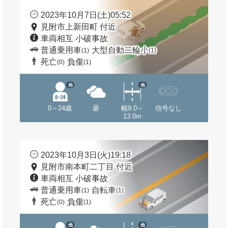
2023年10月7日(土)05:52
見附市上新田町 付近
車両相互 小破事故
普通乗用車
大型自動二輪小
(1)
(1)
死亡
負傷
(0)
(1)
他
他
0～24歳
曇
幅9.0～
信号なし
13.0m
2023年10月3日(火)19:18
見附市南本町二丁目 付近
車両相互 小破事故
普通乗用車
自転車
(1)
(1)
死亡
負傷
(0)
(1)
他
他