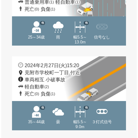
普通乗用車
軽自動車
(1)
(1)
死亡
負傷
(0)
(1)
他
他
25～34歳
雨
幅5.5～
信号なし
13.0m
2024年2月27日(火)15:20
見附市学校町一丁目 付近
車両相互 小破事故
軽自動車
(2)
死亡
負傷
(0)
(1)
他
他
35～44歳
曇
幅5.5～
３灯式信号
9.0m