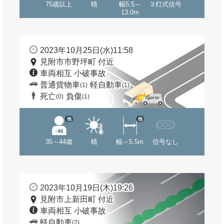
75歳以上
晴
幅5.5～
３灯式信号
13.0m
2023年10月25日(水)11:58
見附市市野坪町 付近
車両相互 小破事故
普通貨物車
軽自動車
(1)
(1)
死亡
負傷
(0)
(1)
他
他
35～44歳
晴
幅～5.5m
信号なし
2023年10月19日(木)19:26
見附市上新田町 付近
車両相互 小破事故
軽自動車
(2)