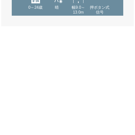
0～24歳
晴
幅9.0～
押ボタン式
13.0m
信号