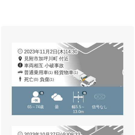
2023年11月2日(木)14:30
見附市加坪川町 付近
車両相互 小破事故
普通乗用車
軽貨物車
(1)
(1)
死亡
負傷
(0)
(1)
他
他
65～74歳
曇
幅5.5～
信号なし
13.0m
2023年10月27日(金)09:33