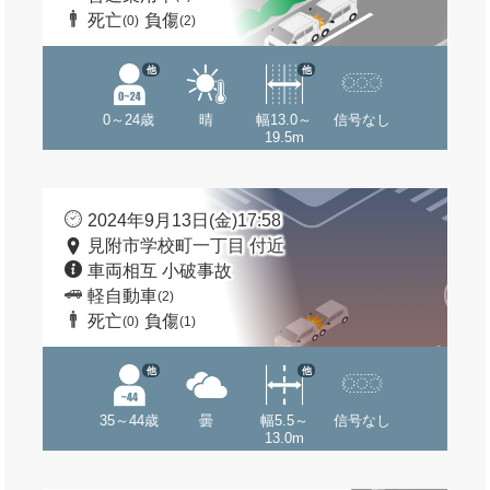
死亡
負傷
(0)
(2)
他
他
0～24歳
晴
幅13.0～
信号なし
19.5m
2024年9月13日(金)17:58
見附市学校町一丁目 付近
車両相互 小破事故
軽自動車
(2)
死亡
負傷
(0)
(1)
他
他
35～44歳
曇
幅5.5～
信号なし
13.0m