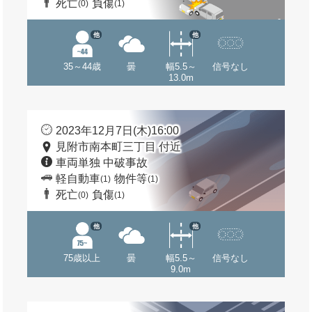
死亡
負傷
(0)
(1)
他
他
35～44歳
曇
幅5.5～
信号なし
13.0m
2023年12月7日(木)16:00
見附市南本町三丁目 付近
車両単独 中破事故
軽自動車
物件等
(1)
(1)
死亡
負傷
(0)
(1)
他
他
75歳以上
曇
幅5.5～
信号なし
9.0m