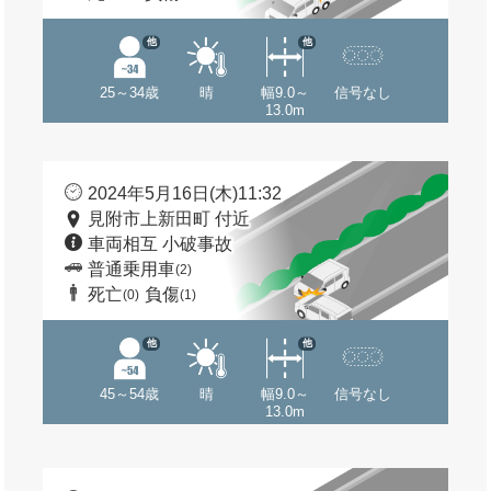
他
他
25～34歳
晴
幅9.0～
信号なし
13.0m
2024年5月16日(木)11:32
見附市上新田町 付近
車両相互 小破事故
普通乗用車
(2)
死亡
負傷
(0)
(1)
他
他
45～54歳
晴
幅9.0～
信号なし
13.0m