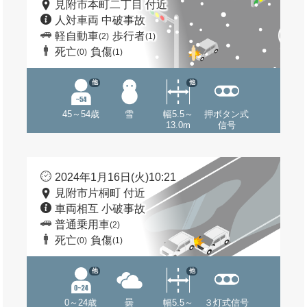
見附市本町二丁目 付近
人対車両 中破事故
軽自動車
歩行者
(2)
(1)
死亡
負傷
(0)
(1)
他
他
45～54歳
雪
幅5.5～
押ボタン式
13.0m
信号
2024年1月16日(火)10:21
見附市片桐町 付近
車両相互 小破事故
普通乗用車
(2)
死亡
負傷
(0)
(1)
他
他
0～24歳
曇
幅5.5～
３灯式信号