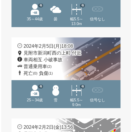
他
他
35～44歳
曇
幅5.5～
信号なし
13.0m
2024年2月5日(月)18:08
見附市新潟町西の上町 付近
車両相互 小破事故
普通乗用車
(2)
死亡
負傷
(0)
(1)
他
他
25～34歳
雪
幅5.5～
信号なし
9.0m
2024年2月2日(金)13:56