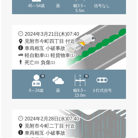
45～54歳
曇
幅3.5～
信号なし
5.5m
2024年3月21日(木)07:40
見附市今町四丁目 付近
車両相互 小破事故
軽自動車
軽貨物車
(1)
(1)
死亡
負傷
(0)
(1)
他
他
0～24歳
曇
幅9.0～
３灯式信号
13.0m
2024年2月28日(水)07:40
見附市今町二丁目 付近
車両相互 小破事故