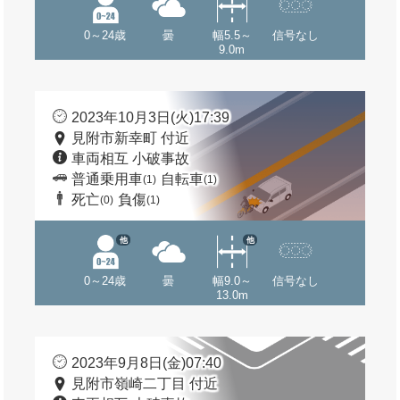
0～24歳
曇
幅5.5～
信号なし
9.0m
2023年10月3日(火)17:39
見附市新幸町 付近
車両相互 小破事故
普通乗用車
自転車
(1)
(1)
死亡
負傷
(0)
(1)
他
他
0～24歳
曇
幅9.0～
信号なし
13.0m
2023年9月8日(金)07:40
見附市嶺崎二丁目 付近