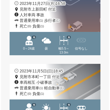
2023年11月27日(月)16:58
見附市上新田町 付近
人対車両 事故
普通乗用車
歩行者
(1)
(1)
死亡
負傷
(0)
(1)
他
他
0～24歳
曇
幅5.5～
信号なし
13.0m
2023年11月5日(日)18:45
見附市本町一丁目 付近
車両相互 小破事故
普通乗用車
軽自動車
(1)
(1)
死亡
負傷
(0)
(1)
他
他