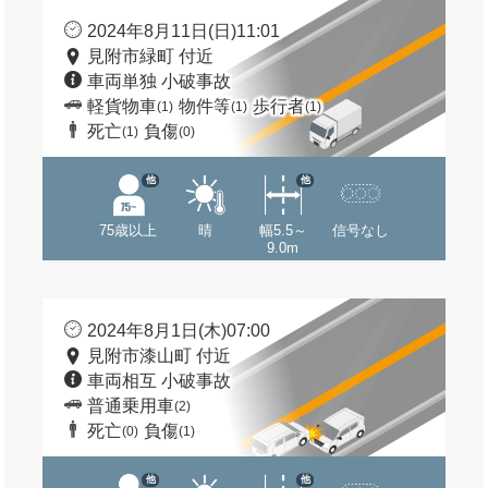
2024年8月11日(日)11:01
見附市緑町 付近
車両単独 小破事故
軽貨物車
物件等
歩行者
(1)
(1)
(1)
死亡
負傷
(1)
(0)
他
他
75歳以上
晴
幅5.5～
信号なし
9.0m
2024年8月1日(木)07:00
見附市漆山町 付近
車両相互 小破事故
普通乗用車
(2)
死亡
負傷
(0)
(1)
他
他