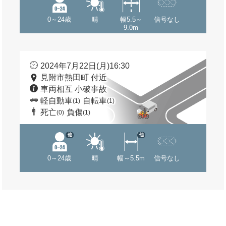
0～24歳
晴
幅5.5～
信号なし
9.0m
2024年7月22日(月)16:30
見附市熱田町 付近
車両相互 小破事故
軽自動車
自転車
(1)
(1)
死亡
負傷
(0)
(1)
他
他
0～24歳
晴
幅～5.5m
信号なし