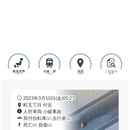
都道府県
沿線・駅
地図
こだわり
で探す
で探す
で探す
条件
2023年3月10日(金)05:27
町五丁目 付近
人対車両 小破事故
原付自転車
歩行者
(1)
(1)
死亡
負傷
(0)
(1)