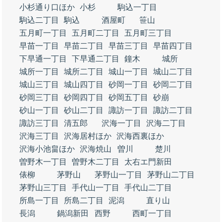
小杉通り口ほか
小杉
駒込一丁目
駒込二丁目
駒込
酒屋町
笹山
五月町一丁目
五月町二丁目
五月町三丁目
早苗一丁目
早苗二丁目
早苗三丁目
早苗四丁目
下早通一丁目
下早通二丁目
鐘木
城所
城所一丁目
城所二丁目
城山一丁目
城山二丁目
城山三丁目
城山四丁目
砂岡一丁目
砂岡二丁目
砂岡三丁目
砂岡四丁目
砂岡五丁目
砂崩
砂山一丁目
砂山二丁目
諏訪一丁目
諏訪二丁目
諏訪三丁目
清五郎
沢海一丁目
沢海二丁目
沢海三丁目
沢海居村ほか
沢海西裏ほか
沢海小池畠ほか
沢海焼山
曽川
楚川
曽野木一丁目
曽野木二丁目
太右エ門新田
俵柳
茅野山
茅野山一丁目
茅野山二丁目
茅野山三丁目
手代山一丁目
手代山二丁目
所島一丁目
所島二丁目
泥潟
直り山
長潟
鍋潟新田
西野
西町一丁目