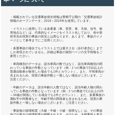
・掲載されている交通事故発生情報は警察庁公開の「交通事故統計
情報のオープンデータ」2019～2024年を使用しています。
・イラストに使用している各要素（車、背景、車、天候、信号、衝
突地点など）は、代表的なイメージをイラスト化しており、色や形
状等含め現実の事故の状況とは異なります。あくまで、事故のイメ
ージとして参考までにご活用ください。
・多重事故の場合でもイラスト上では最大２台（歩行者含む）まで
しか表現されていません。詳細は事故の個別ページの文字情報をご
参照ください。
・車両種別のデータは、該当車両の数ではなく、該当車両種別の関
わっている事故の件数となっています（例：1つの事故で2台以上の
普通自動車が衝突した場合でも1件とカウント）。また、不明車両が
含まれるため、現実の事故件数と一致しない場合がございます。ご
注意ください。
・年齢のデータは、該当年齢の人数ではなく、該当年齢人物の関わ
っている事故の件数となっています（例：1つの事故で2人以上の25
～34歳が関係している場合でも1件とカウント）。また、多重事故の
運転手や同乗者など、年齢不明の関係者も含まれるため、現実の事
故件数と一致しない場合がございます。ご注意ください。
・事故毎の損壊程度（大破・中破・小破・損害なし）は、その事故
内での最大の損壊程度が掲載されます。そのため、大破事故と表示