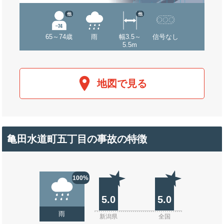
他
他
65～74歳
雨
幅3.5～
信号なし
5.5m
地図で見る
亀田水道町五丁目の事故の特徴
100%
5.0
5.0
雨
新潟県
全国