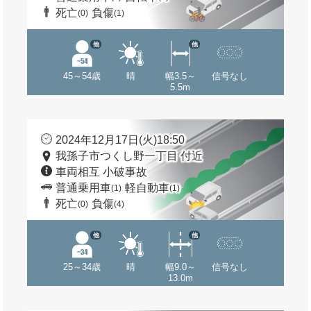
死亡
負傷
(0)
(1)
他
他
45～54歳
晴
幅3.5～
信号なし
5.5m
2024年12月17日(火)18:50
我孫子市つくし野一丁目 付近
車両相互 小破事故
普通乗用車
軽自動車
(1)
(1)
死亡
負傷
(0)
(4)
他
他
25～34歳
晴
幅9.0～
信号なし
13.0m