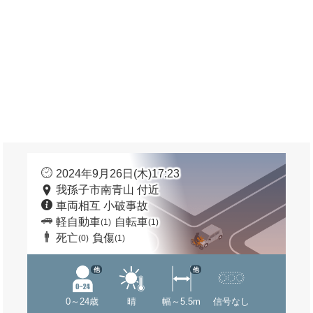
2024年9月26日(木)17:23
我孫子市南青山 付近
車両相互 小破事故
軽自動車
自転車
(1)
(1)
死亡
負傷
(0)
(1)
他
他
0～24歳
晴
幅～5.5m
信号なし