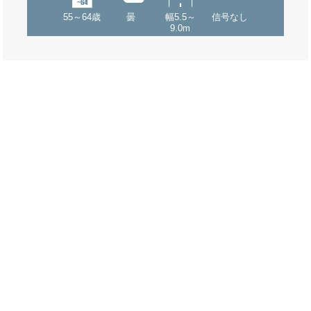
55～64歳
曇
幅5.5～
信号なし
9.0m