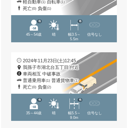
軽自動車
自転車
(1)
(1)
死亡
負傷
(0)
(1)
他
他
45～54歳
晴
幅3.5～
信号なし
5.5m
2024年11月23日(土)12:45
我孫子市湖北台五丁目 付近
車両相互 中破事故
普通乗用車
普通貨物車
(1)
(1)
死亡
負傷
(0)
(2)
他
他
35～44歳
晴
幅5.5～
信号なし
9.0m