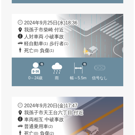
2024年9月25日(水)18:36
我孫子市柴崎 付近
人対車両 小破事故
軽自動車
歩行者
(1)
(1)
死亡
負傷
(0)
(1)
他
他
0～24歳
雨
幅～5.5m
信号なし
2024年9月20日(金)17:47
我孫子市天王台六丁目 付近
車両相互 中破事故
普通乗用車
(2)
死亡
負傷
(0)
(2)