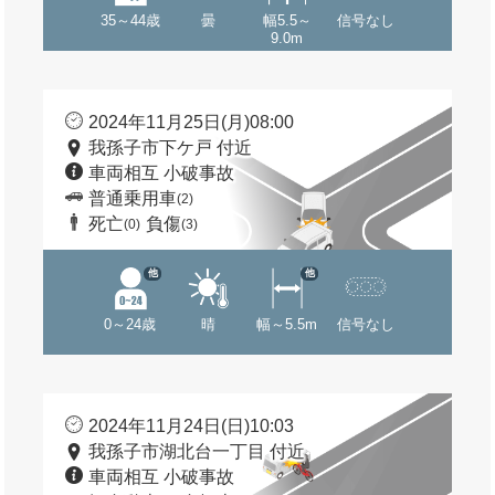
35～44歳
曇
幅5.5～
信号なし
9.0m
2024年11月25日(月)08:00
我孫子市下ケ戸 付近
車両相互 小破事故
普通乗用車
(2)
死亡
負傷
(0)
(3)
他
他
0～24歳
晴
幅～5.5m
信号なし
2024年11月24日(日)10:03
我孫子市湖北台一丁目 付近
車両相互 小破事故