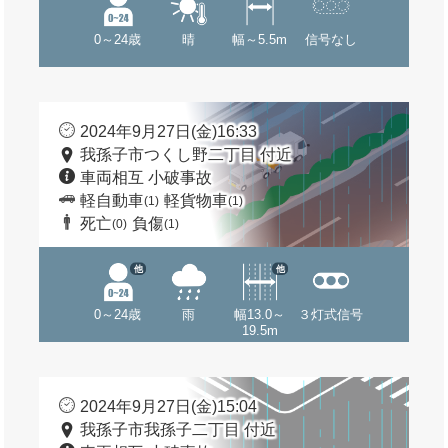
0～24歳
晴
幅～5.5m
信号なし
2024年9月27日(金)16:33
我孫子市つくし野二丁目 付近
車両相互 小破事故
軽自動車
軽貨物車
(1)
(1)
死亡
負傷
(0)
(1)
他
他
0～24歳
雨
幅13.0～
３灯式信号
19.5m
2024年9月27日(金)15:04
我孫子市我孫子二丁目 付近