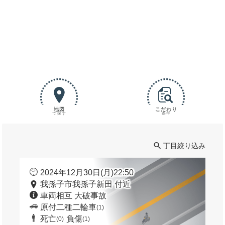
地図
こだわり
で探す
条件
丁目絞り込み
2024年12月30日(月)22:50
我孫子市我孫子新田 付近
車両相互 大破事故
原付二種二輪車
(1)
死亡
負傷
(0)
(1)