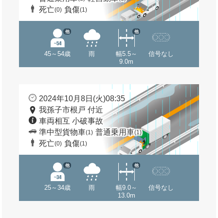
死亡
負傷
(0)
(1)
他
他
45～54歳
雨
幅5.5～
信号なし
9.0m
2024年10月8日(火)08:35
我孫子市根戸 付近
車両相互 小破事故
準中型貨物車
普通乗用車
(1)
(1)
死亡
負傷
(0)
(1)
他
他
25～34歳
雨
幅9.0～
信号なし
13.0m