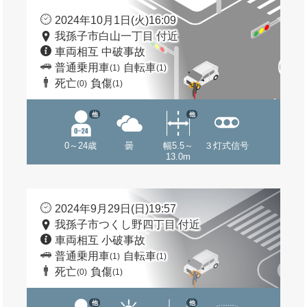
2024年10月1日(火)16:09
我孫子市白山一丁目 付近
車両相互 中破事故
普通乗用車
自転車
(1)
(1)
死亡
負傷
(0)
(1)
他
他
0～24歳
曇
幅5.5～
３灯式信号
13.0m
2024年9月29日(日)19:57
我孫子市つくし野四丁目 付近
車両相互 小破事故
普通乗用車
自転車
(1)
(1)
死亡
負傷
(0)
(1)
他
他