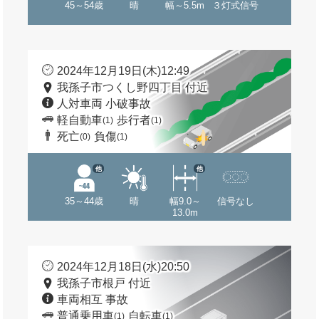
45～54歳
晴
幅～5.5m
３灯式信号
2024年12月19日(木)12:49
我孫子市つくし野四丁目 付近
人対車両 小破事故
軽自動車
歩行者
(1)
(1)
死亡
負傷
(0)
(1)
他
他
35～44歳
晴
幅9.0～
信号なし
13.0m
2024年12月18日(水)20:50
我孫子市根戸 付近
車両相互 事故
普通乗用車
自転車
(1)
(1)