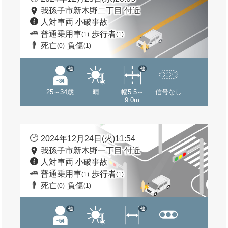
我孫子市新木野二丁目 付近
人対車両 小破事故
普通乗用車
歩行者
(1)
(1)
死亡
負傷
(0)
(1)
他
他
25～34歳
晴
幅5.5～
信号なし
9.0m
2024年12月24日(火)11:54
我孫子市新木野一丁目 付近
人対車両 小破事故
普通乗用車
歩行者
(1)
(1)
死亡
負傷
(0)
(1)
他
他