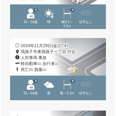
他
他
45～54歳
晴
幅3.5～
信号なし
5.5m
2024年11月29日(金)17:47
我孫子市東我孫子一丁目 付近
人対車両 事故
軽自動車
歩行者
(1)
(1)
死亡
負傷
(0)
(1)
他
他
55～64歳
曇
幅～5.5m
信号なし