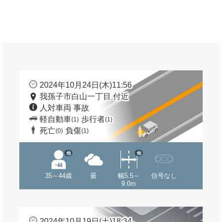
2024年10月24日(木)11:56
我孫子市白山一丁目 付近
人対車両 事故
軽自動車
歩行者
(1)
(1)
死亡
負傷
(0)
(1)
他
他
35～44歳
曇
幅5.5～
信号なし
9.0m
2024年10月19日(土)18:34