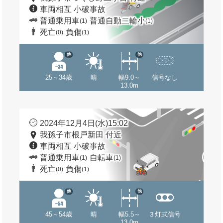
車両相互 小破事故
普通乗用車
普通自動二輪小
(1)
(1)
死亡
負傷
(0)
(1)
他
他
25～34歳
晴
幅9.0～
信号なし
13.0m
2024年12月4日(水)15:02
我孫子市根戸新田 付近
車両相互 小破事故
普通乗用車
自転車
(1)
(1)
死亡
負傷
(0)
(1)
他
他
45～54歳
晴
幅5.5～
３灯式信号
13.0m