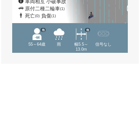
車両相互 小破事故
原付二種二輪車
(1)
死亡
負傷
(0)
(1)
他
他
55～64歳
雨
幅5.5～
信号なし
13.0m