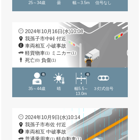
25～34歳
曇
幅～3.5m
信号なし
2024年10月16日(水)10:08
我孫子市中峠 付近
車両相互 小破事故
軽貨物車
ミニカー
(1)
(1)
死亡
負傷
(0)
(1)
他
他
35～44歳
晴
幅5.5～
３灯式信号
13.0m
2024年10月9日(水)10:14
我孫子市布佐 付近
車両相互 中破事故
普通乗用車
軽自動車
(1)
(1)