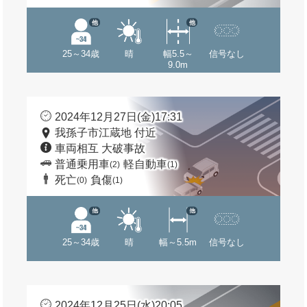
他
他
25～34歳
晴
幅5.5～
信号なし
9.0m
2024年12月27日(金)17:31
我孫子市江蔵地 付近
車両相互 大破事故
普通乗用車
軽自動車
(2)
(1)
死亡
負傷
(0)
(1)
他
他
25～34歳
晴
幅～5.5m
信号なし
2024年12月25日(水)20:05