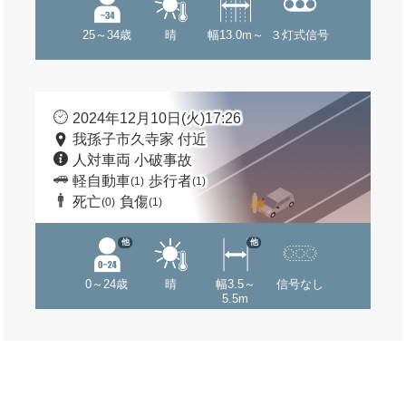
25～34歳
晴
幅13.0m～
３灯式信号
2024年12月10日(火)17:26
我孫子市久寺家 付近
人対車両 小破事故
軽自動車
歩行者
(1)
(1)
死亡
負傷
(0)
(1)
他
他
0～24歳
晴
幅3.5～
信号なし
5.5m