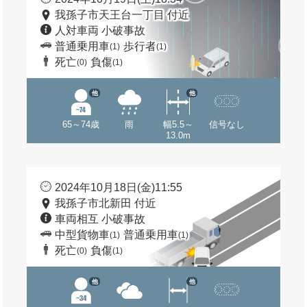
我孫子市天王台一丁目 付近
人対車両 小破事故
普通乗用車
歩行者
(1)
(1)
死亡
負傷
(0)
(1)
他
他
65～74歳
雨
幅5.5～
信号なし
13.0m
2024年10月18日(金)11:55
我孫子市北新田 付近
車両相互 小破事故
中型貨物車
普通乗用車
(1)
(1)
死亡
負傷
(0)
(1)
他
他