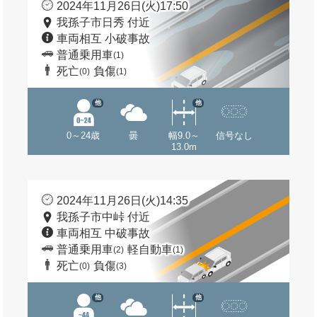
2024年11月26日(火)17:50
我孫子市日秀 付近
車両相互 小破事故
普通乗用車
(1)
死亡
負傷
(0)
(1)
他
他
0～24歳
曇
幅9.0～
信号なし
13.0m
2024年11月26日(火)14:35
我孫子市中峠 付近
車両相互 中破事故
普通乗用車
軽自動車
(2)
(1)
死亡
負傷
(0)
(3)
他
他