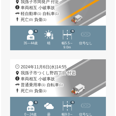
我孫子市岡発戸 付近
車両相互 小破事故
軽自動車
自転車
(1)
(1)
死亡
負傷
(0)
(1)
他
他
35～44歳
晴
幅5.5～
信号なし
9.0m
2024年11月6日(水)14:55
我孫子市つくし野四丁目 付近
車両相互 小破事故
普通乗用車
自転車
(1)
(1)
死亡
負傷
(0)
(1)
他
他
0～24歳
曇
幅9.0～
信号なし