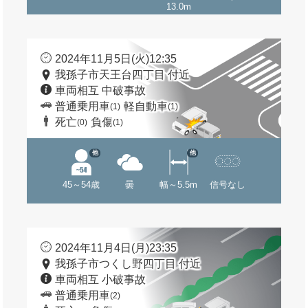
13.0m
2024年11月5日(火)12:35
我孫子市天王台四丁目 付近
車両相互 中破事故
普通乗用車
軽自動車
(1)
(1)
死亡
負傷
(0)
(1)
他
他
45～54歳
曇
幅～5.5m
信号なし
2024年11月4日(月)23:35
我孫子市つくし野四丁目 付近
車両相互 小破事故
普通乗用車
(2)