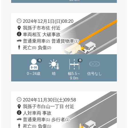
2024年12月1日(日)08:20
我孫子市布佐 付近
車両相互 大破事故
普通乗用車
普通貨物車
(2)
(1)
死亡
負傷
(0)
(2)
他
他
0～24歳
晴
幅5.5～
信号なし
9.0m
2024年11月30日(土)09:58
我孫子市白山一丁目 付近
人対車両 事故
普通乗用車
歩行者
(1)
(1)
死亡
負傷
(0)
(1)