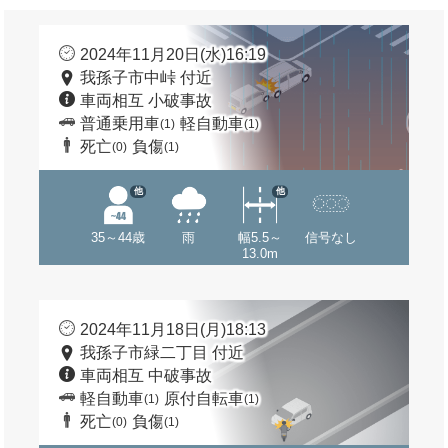
2024年11月20日(水)16:19
我孫子市中峠 付近
車両相互 小破事故
普通乗用車
軽自動車
(1)
(1)
死亡
負傷
(0)
(1)
他
他
35～44歳
雨
幅5.5～
信号なし
13.0m
2024年11月18日(月)18:13
我孫子市緑二丁目 付近
車両相互 中破事故
軽自動車
原付自転車
(1)
(1)
死亡
負傷
(0)
(1)