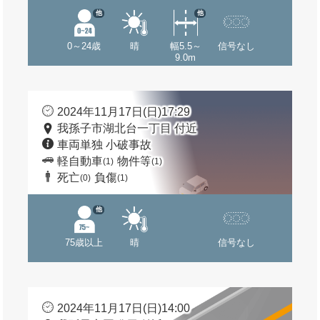
他
他
0～24歳
晴
幅5.5～
信号なし
9.0m
2024年11月17日(日)17:29
我孫子市湖北台一丁目 付近
車両単独 小破事故
軽自動車
物件等
(1)
(1)
死亡
負傷
(0)
(1)
他
75歳以上
晴
信号なし
2024年11月17日(日)14:00