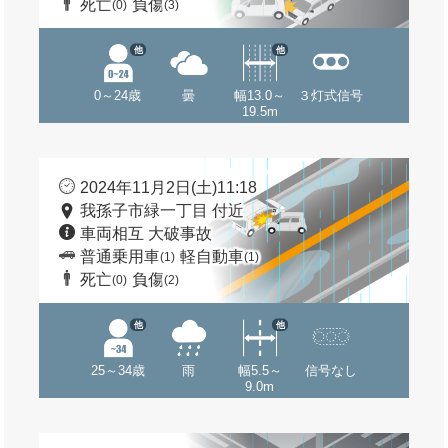
死亡
負傷
(0)
(3)
他
他
0～24歳
曇
幅13.0～
３灯式信号
19.5m
2024年11月2日(土)11:18
我孫子市緑一丁目 付近
車両相互 大破事故
普通乗用車
軽自動車
(1)
(1)
死亡
負傷
(0)
(2)
他
他
25～34歳
雨
幅5.5～
信号なし
9.0m