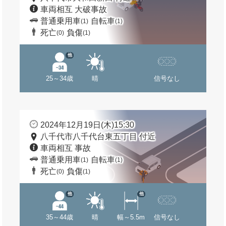
車両相互 大破事故
普通乗用車
自転車
(1)
(1)
死亡
負傷
(0)
(1)
他
25～34歳
晴
信号なし
2024年12月19日(木)15:30
八千代市八千代台東五丁目 付近
車両相互 事故
普通乗用車
自転車
(1)
(1)
死亡
負傷
(0)
(1)
他
他
35～44歳
晴
幅～5.5m
信号なし