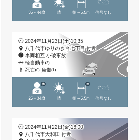
35～44歳
晴
幅～5.5m
信号なし
2024年11月23日(土)10:35
八千代市ゆりのき台七丁目 付近
車両相互 小破事故
軽自動車
(2)
死亡
負傷
(0)
(1)
他
他
25～34歳
晴
幅～5.5m
信号なし
2024年11月22日(金)16:00
八千代市大和田 付近