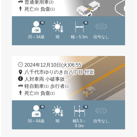
普通乗用車
(2)
死亡
負傷
(0)
(1)
他
他
25～34歳
晴
幅～5.5m
信号なし
2024年12月10日(火)06:55
八千代市ゆりのき台八丁目 付近
人対車両 小破事故
軽自動車
歩行者
(1)
(1)
死亡
負傷
(0)
(1)
他
他
55～64歳
晴
幅5.5～
信号なし
9.0m