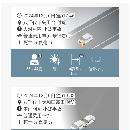
2024年12月6日(金)17:46
八千代市島田台 付近
人対車両 小破事故
普通乗用車
歩行者
(1)
(1)
死亡
負傷
(0)
(1)
他
他
35～44歳
晴
幅3.5～
信号なし
5.5m
2024年12月6日(金)13:33
八千代市大和田新田 付近
車両相互 小破事故
普通乗用車
(2)
死亡
負傷
(0)
(1)