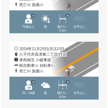
死亡
負傷
(0)
(1)
他
他
75歳以上
晴
幅3.5～
信号なし
5.5m
2024年11月25日(月)12:03
八千代市高津東二丁目 付近
車両相互 小破事故
軽自動車
自転車
(1)
(1)
死亡
負傷
(0)
(1)
他
他
25～34歳
曇
幅5.5～
信号なし
9.0m