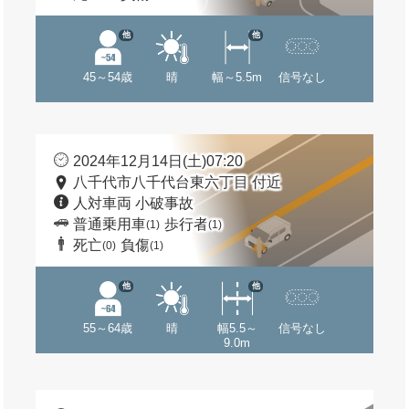
他
他
45～54歳
晴
幅～5.5m
信号なし
2024年12月14日(土)07:20
八千代市八千代台東六丁目 付近
人対車両 小破事故
普通乗用車
歩行者
(1)
(1)
死亡
負傷
(0)
(1)
他
他
55～64歳
晴
幅5.5～
信号なし
9.0m