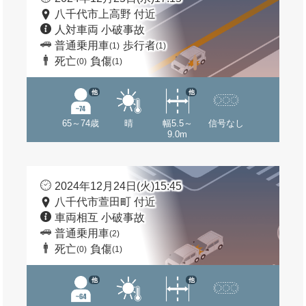
八千代市上高野 付近
人対車両 小破事故
普通乗用車
歩行者
(1)
(1)
死亡
負傷
(0)
(1)
他
他
65～74歳
晴
幅5.5～
信号なし
9.0m
2024年12月24日(火)15:45
八千代市萱田町 付近
車両相互 小破事故
普通乗用車
(2)
死亡
負傷
(0)
(1)
他
他