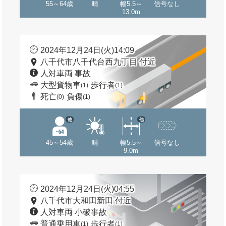
55～64歳
晴
幅5.5～
信号なし
13.0m
2024年12月24日(火)14:09
八千代市八千代台西九丁目 付近
人対車両 事故
大型貨物車
歩行者
(1)
(1)
死亡
負傷
(0)
(1)
他
他
45～54歳
晴
幅5.5～
信号なし
9.0m
2024年12月24日(火)04:55
八千代市大和田新田 付近
人対車両 小破事故
普通乗用車
歩行者
(1)
(1)