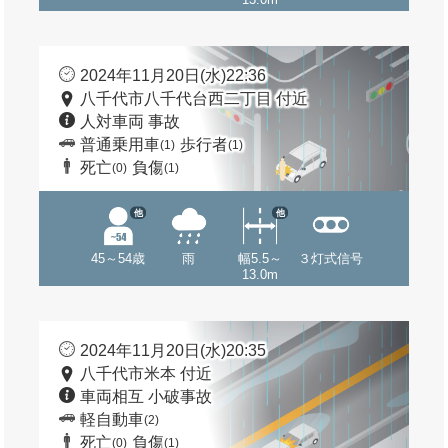
2024年11月20日(水)22:36
八千代市八千代台西二丁目 付近
人対車両 事故
普通乗用車
歩行者
(1)
(1)
死亡
負傷
(0)
(1)
他
他
45～54歳
雨
幅5.5～
３灯式信号
13.0m
2024年11月20日(水)20:35
八千代市米本 付近
車両相互 小破事故
軽自動車
(2)
死亡
負傷
(0)
(1)