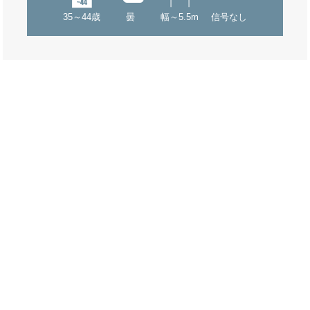
35～44歳
曇
幅～5.5m
信号なし