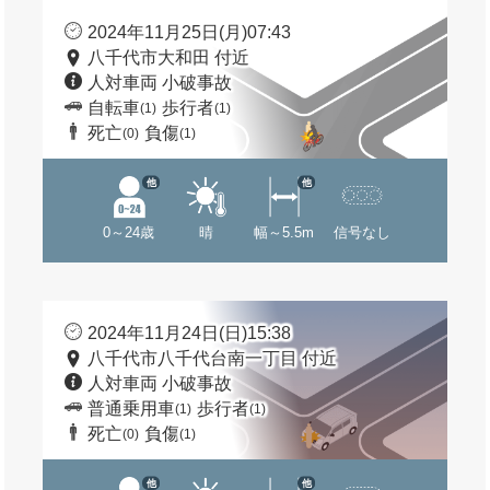
2024年11月25日(月)07:43
八千代市大和田 付近
人対車両 小破事故
自転車
歩行者
(1)
(1)
死亡
負傷
(0)
(1)
他
他
0～24歳
晴
幅～5.5m
信号なし
2024年11月24日(日)15:38
八千代市八千代台南一丁目 付近
人対車両 小破事故
普通乗用車
歩行者
(1)
(1)
死亡
負傷
(0)
(1)
他
他