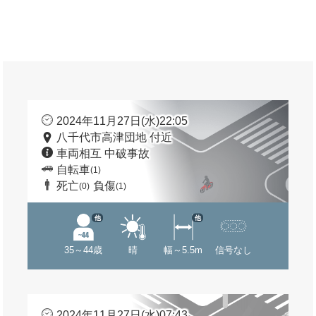
2024年11月27日(水)22:05
八千代市高津団地 付近
車両相互 中破事故
自転車
(1)
死亡
負傷
(0)
(1)
他
他
35～44歳
晴
幅～5.5m
信号なし
2024年11月27日(水)07:43