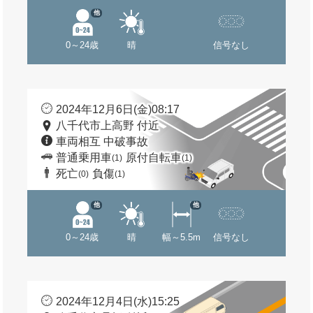
他
0～24歳
晴
信号なし
2024年12月6日(金)08:17
八千代市上高野 付近
車両相互 中破事故
普通乗用車
原付自転車
(1)
(1)
死亡
負傷
(0)
(1)
他
他
0～24歳
晴
幅～5.5m
信号なし
2024年12月4日(水)15:25