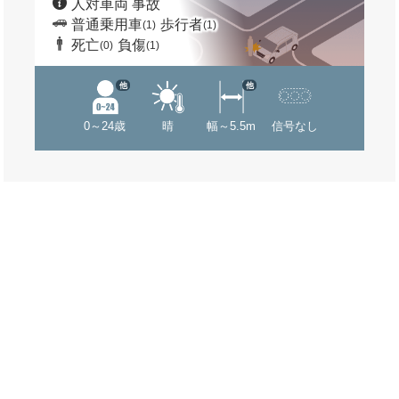
人対車両 事故
普通乗用車
歩行者
(1)
(1)
死亡
負傷
(0)
(1)
他
他
0～24歳
晴
幅～5.5m
信号なし