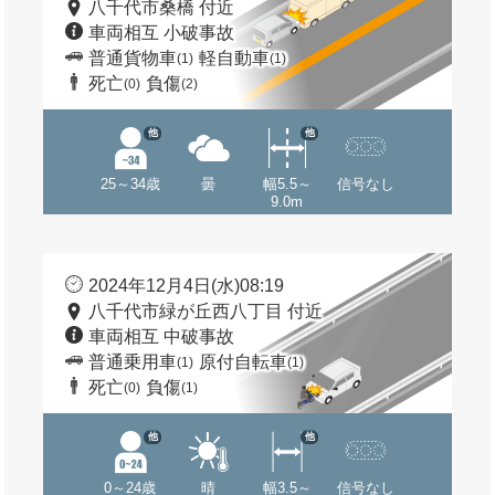
八千代市桑橋 付近
車両相互 小破事故
普通貨物車
軽自動車
(1)
(1)
死亡
負傷
(0)
(2)
他
他
25～34歳
曇
幅5.5～
信号なし
9.0m
2024年12月4日(水)08:19
八千代市緑が丘西八丁目 付近
車両相互 中破事故
普通乗用車
原付自転車
(1)
(1)
死亡
負傷
(0)
(1)
他
他
0～24歳
晴
幅3.5～
信号なし