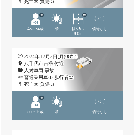
死亡
負傷
(0)
(1)
他
他
45～54歳
晴
幅5.5～
信号なし
9.0m
2024年12月2日(月)08:55
八千代市吉橋 付近
人対車両 事故
普通乗用車
歩行者
(1)
(1)
死亡
負傷
(0)
(1)
他
55～64歳
晴
信号なし