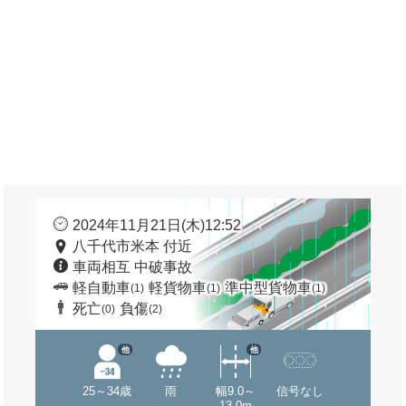
2024年11月21日(木)12:52
八千代市米本 付近
車両相互 中破事故
軽自動車
軽貨物車
準中型貨物車
(1)
(1)
(1)
死亡
負傷
(0)
(2)
他
他
25～34歳
雨
幅9.0～
信号なし
13.0m