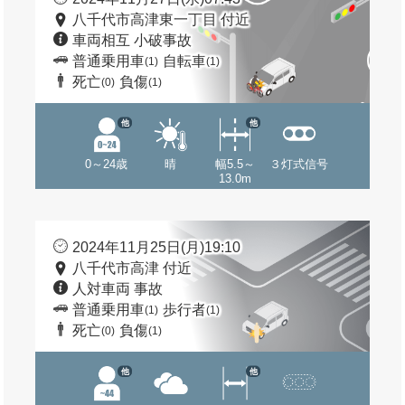
八千代市高津東一丁目 付近
車両相互 小破事故
普通乗用車
自転車
(1)
(1)
死亡
負傷
(0)
(1)
他
他
0～24歳
晴
幅5.5～
３灯式信号
13.0m
2024年11月25日(月)19:10
八千代市高津 付近
人対車両 事故
普通乗用車
歩行者
(1)
(1)
死亡
負傷
(0)
(1)
他
他