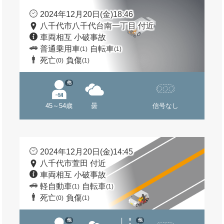
2024年12月20日(金)18:46
八千代市八千代台南一丁目 付近
車両相互 小破事故
普通乗用車
自転車
(1)
(1)
死亡
負傷
(0)
(1)
他
45～54歳
曇
信号なし
2024年12月20日(金)14:45
八千代市萱田 付近
車両相互 小破事故
軽自動車
自転車
(1)
(1)
死亡
負傷
(0)
(1)
他
他