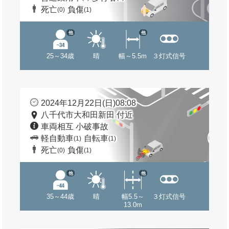
死亡
負傷
(0)
(1)
他
他
25～34歳
晴
幅～5.5m
３灯式信号
2024年12月22日(日)08:08
八千代市大和田新田 付近
車両相互 小破事故
軽自動車
自転車
(1)
(1)
死亡
負傷
(0)
(1)
他
他
35～44歳
晴
幅5.5～
３灯式信号
13.0m