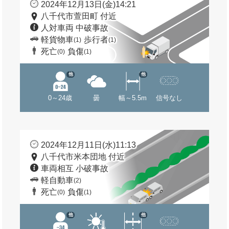
2024年12月13日(金)14:21
八千代市萱田町 付近
人対車両 中破事故
軽貨物車
歩行者
(1)
(1)
死亡
負傷
(0)
(1)
他
他
0～24歳
曇
幅～5.5m
信号なし
2024年12月11日(水)11:13
八千代市米本団地 付近
車両相互 小破事故
軽自動車
(2)
死亡
負傷
(0)
(1)
他
他