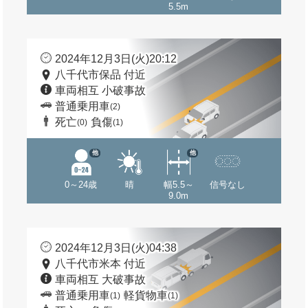
5.5m
2024年12月3日(火)20:12
八千代市保品 付近
車両相互 小破事故
普通乗用車
(2)
死亡
負傷
(0)
(1)
他
他
0～24歳
晴
幅5.5～
信号なし
9.0m
2024年12月3日(火)04:38
八千代市米本 付近
車両相互 大破事故
普通乗用車
軽貨物車
(1)
(1)