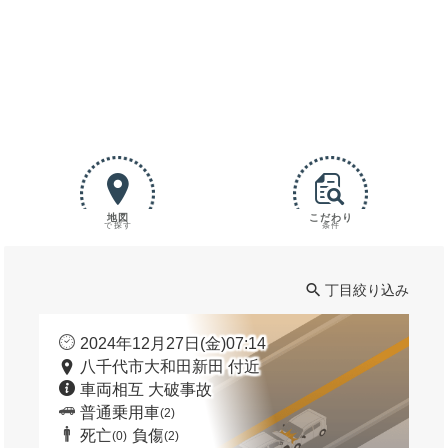
地図
こだわり
で探す
条件
丁目絞り込み
2024年12月27日(金)07:14
八千代市大和田新田 付近
車両相互 大破事故
普通乗用車
(2)
死亡
負傷
(0)
(2)