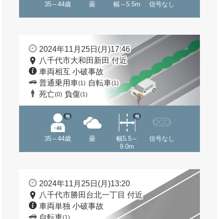
35～44歳
曇
幅～5.5m
信号なし
2024年11月25日(月)17:46
八千代市大和田新田 付近
車両相互 小破事故
普通乗用車
自転車
(1)
(1)
死亡
負傷
(0)
(1)
他
他
35～44歳
曇
幅5.5～
信号なし
9.0m
2024年11月25日(月)13:20
八千代市勝田台北一丁目 付近
車両単独 小破事故
自転車
(1)