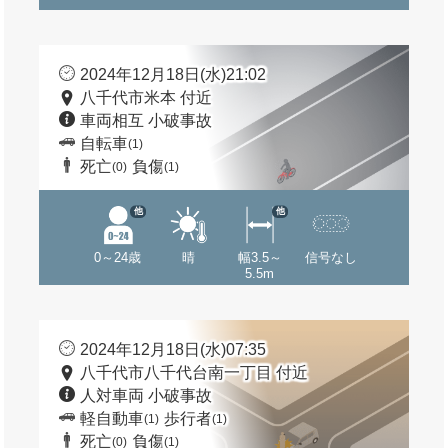
2024年12月18日(水)21:02
八千代市米本 付近
車両相互 小破事故
自転車
(1)
死亡
負傷
(0)
(1)
他
他
0～24歳
晴
幅3.5～
信号なし
5.5m
2024年12月18日(水)07:35
八千代市八千代台南一丁目 付近
人対車両 小破事故
軽自動車
歩行者
(1)
(1)
死亡
負傷
(0)
(1)