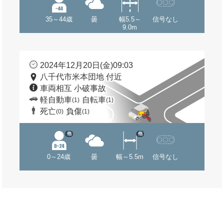
35～44歳
曇
幅5.5～
信号なし
9.0m
2024年12月20日(金)09:03
八千代市米本団地 付近
車両相互 小破事故
軽自動車
自転車
(1)
(1)
死亡
負傷
(0)
(1)
他
他
0～24歳
曇
幅～5.5m
信号なし