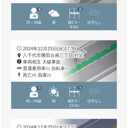
他
他
25～34歳
曇
幅5.5～
信号なし
9.0m
2024年12月25日(水)17:39
八千代市勝田台南三丁目 付近
車両相互 大破事故
普通乗用車
自転車
(1)
(1)
死亡
負傷
(0)
(1)
他
他
45～54歳
晴
幅9.0～
信号なし
13.0m
2024年12月25日(水)17:15