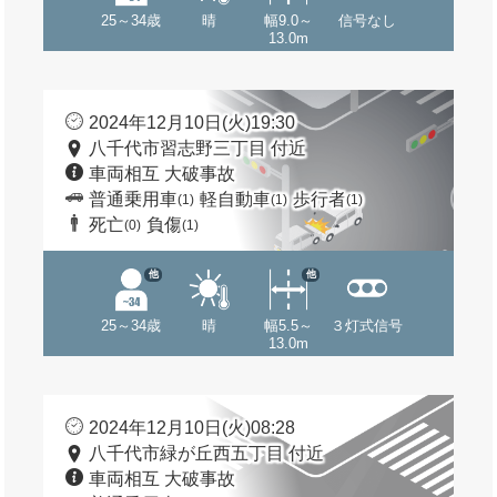
25～34歳
晴
幅9.0～
信号なし
13.0m
2024年12月10日(火)19:30
八千代市習志野三丁目 付近
車両相互 大破事故
普通乗用車
軽自動車
歩行者
(1)
(1)
(1)
死亡
負傷
(0)
(1)
他
他
25～34歳
晴
幅5.5～
３灯式信号
13.0m
2024年12月10日(火)08:28
八千代市緑が丘西五丁目 付近
車両相互 大破事故