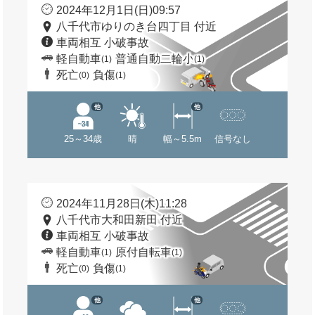
2024年12月1日(日)09:57
八千代市ゆりのき台四丁目 付近
車両相互 小破事故
軽自動車
普通自動二輪小
(1)
(1)
死亡
負傷
(0)
(1)
他
他
25～34歳
晴
幅～5.5m
信号なし
2024年11月28日(木)11:28
八千代市大和田新田 付近
車両相互 小破事故
軽自動車
原付自転車
(1)
(1)
死亡
負傷
(0)
(1)
他
他