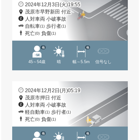
2024年12月3日(火)19:55
茂原市早野新田 付近
人対車両 小破事故
自転車
歩行者
(1)
(1)
死亡
負傷
(0)
(1)
他
他
45～54歳
晴
幅～5.5m
信号なし
2024年12月2日(月)05:19
茂原市押日 付近
人対車両 小破事故
軽自動車
歩行者
(1)
(1)
死亡
負傷
(0)
(1)
他
他