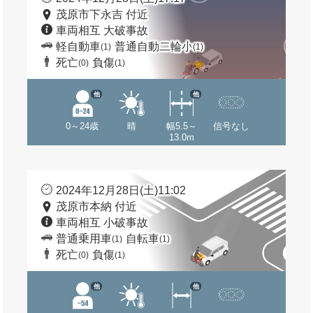
茂原市下永吉 付近
車両相互 大破事故
軽自動車
普通自動二輪小
(1)
(1)
死亡
負傷
(0)
(1)
他
他
0～24歳
晴
幅5.5～
信号なし
13.0m
2024年12月28日(土)11:02
茂原市本納 付近
車両相互 小破事故
普通乗用車
自転車
(1)
(1)
死亡
負傷
(0)
(1)
他
他