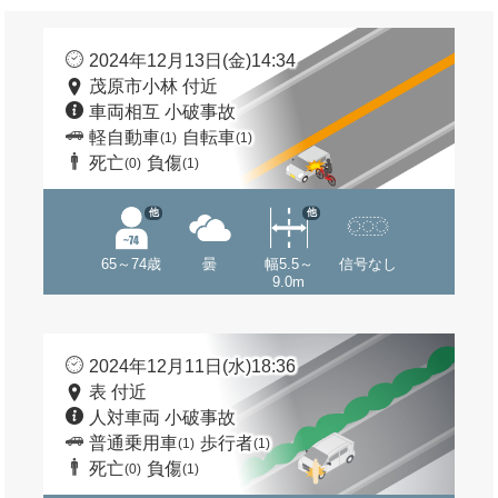
2024年12月13日(金)14:34
茂原市小林 付近
車両相互 小破事故
軽自動車
自転車
(1)
(1)
死亡
負傷
(0)
(1)
他
他
65～74歳
曇
幅5.5～
信号なし
9.0m
2024年12月11日(水)18:36
表 付近
人対車両 小破事故
普通乗用車
歩行者
(1)
(1)
死亡
負傷
(0)
(1)