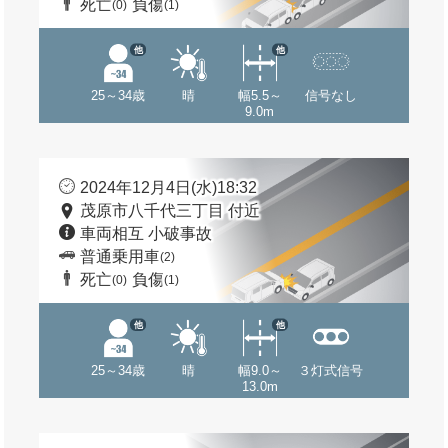
死亡
負傷
(0)
(1)
他
他
25～34歳
晴
幅5.5～
信号なし
9.0m
2024年12月4日(水)18:32
茂原市八千代三丁目 付近
車両相互 小破事故
普通乗用車
(2)
死亡
負傷
(0)
(1)
他
他
25～34歳
晴
幅9.0～
３灯式信号
13.0m