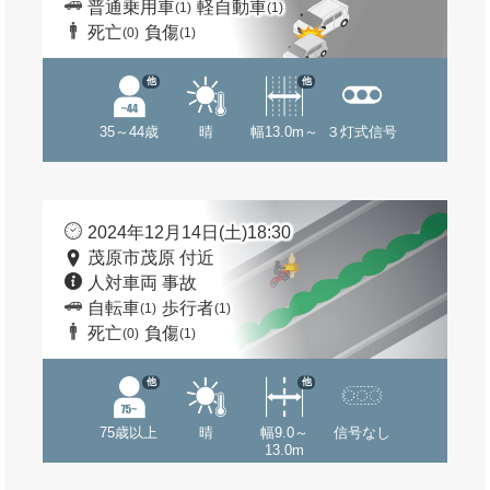
普通乗用車
軽自動車
(1)
(1)
死亡
負傷
(0)
(1)
他
他
35～44歳
晴
幅13.0m～
３灯式信号
2024年12月14日(土)18:30
茂原市茂原 付近
人対車両 事故
自転車
歩行者
(1)
(1)
死亡
負傷
(0)
(1)
他
他
75歳以上
晴
幅9.0～
信号なし
13.0m