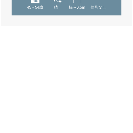
45～54歳
晴
幅～3.5m
信号なし