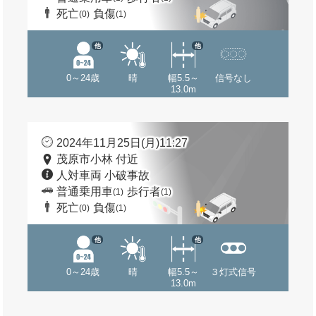
死亡
負傷
(0)
(1)
他
他
0～24歳
晴
幅5.5～
信号なし
13.0m
2024年11月25日(月)11:27
茂原市小林 付近
人対車両 小破事故
普通乗用車
歩行者
(1)
(1)
死亡
負傷
(0)
(1)
他
他
0～24歳
晴
幅5.5～
３灯式信号
13.0m