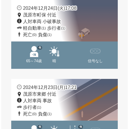
2024年12月24日(火)17:08
茂原市町保 付近
人対車両 小破事故
軽自動車
歩行者
(1)
(1)
死亡
負傷
(0)
(1)
他
65～74歳
晴
信号なし
2024年12月23日(月)17:21
茂原市東郷 付近
人対車両 事故
歩行者
(1)
死亡
負傷
(0)
(1)
他
他