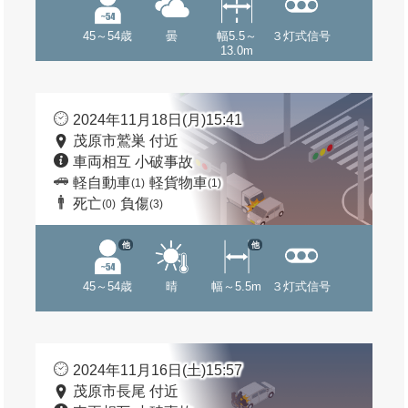
45～54歳
曇
幅5.5～
３灯式信号
13.0m
2024年11月18日(月)15:41
茂原市鷲巣 付近
車両相互 小破事故
軽自動車
軽貨物車
(1)
(1)
死亡
負傷
(0)
(3)
他
他
45～54歳
晴
幅～5.5m
３灯式信号
2024年11月16日(土)15:57
茂原市長尾 付近