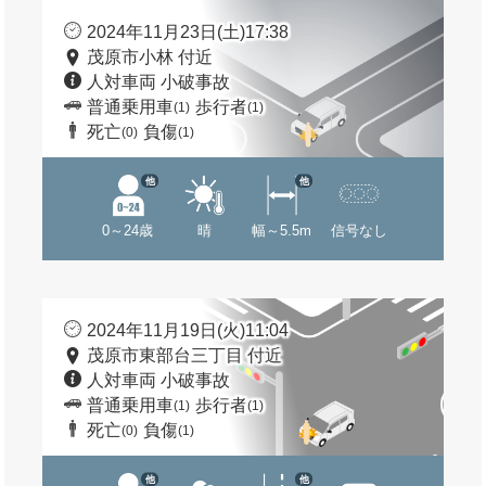
2024年11月23日(土)17:38
茂原市小林 付近
人対車両 小破事故
普通乗用車
歩行者
(1)
(1)
死亡
負傷
(0)
(1)
他
他
0～24歳
晴
幅～5.5m
信号なし
2024年11月19日(火)11:04
茂原市東部台三丁目 付近
人対車両 小破事故
普通乗用車
歩行者
(1)
(1)
死亡
負傷
(0)
(1)
他
他