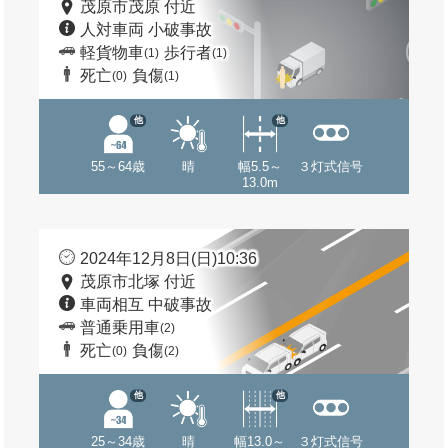
茂原市茂原 付近
人対車両 小破事故
軽貨物車
歩行者
(1)
(1)
死亡
負傷
(0)
(1)
他
他
55～64歳
晴
幅5.5～
３灯式信号
13.0m
2024年12月8日(日)10:36
茂原市北塚 付近
車両相互 中破事故
普通乗用車
(2)
死亡
負傷
(0)
(2)
他
他
25～34歳
晴
幅13.0～
３灯式信号