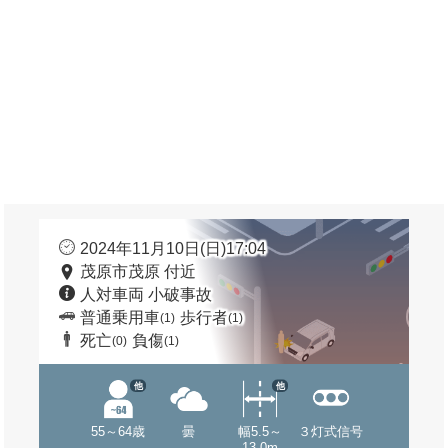
2024年11月10日(日)17:04
茂原市茂原 付近
人対車両 小破事故
普通乗用車
歩行者
(1)
(1)
死亡
負傷
(0)
(1)
他
他
55～64歳
曇
幅5.5～
３灯式信号
13.0m