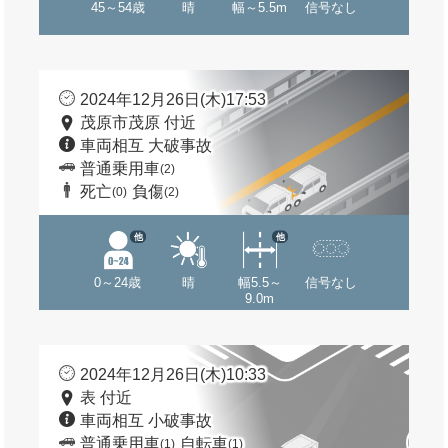
45～54歳
晴
幅～5.5m
信号なし
2024年12月26日(木)17:53
茂原市茂原 付近
車両相互 大破事故
普通乗用車
(2)
死亡
負傷
(0)
(2)
他
他
0～24歳
晴
幅5.5～
信号なし
9.0m
2024年12月26日(木)10:33
表 付近
車両相互 小破事故
普通乗用車
自転車
(1)
(1)