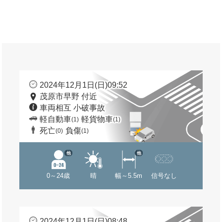
2024年12月1日(日)09:52
茂原市早野 付近
車両相互 小破事故
軽自動車
軽貨物車
(1)
(1)
死亡
負傷
(0)
(1)
他
他
0～24歳
晴
幅～5.5m
信号なし
2024年12月1日(日)08:48