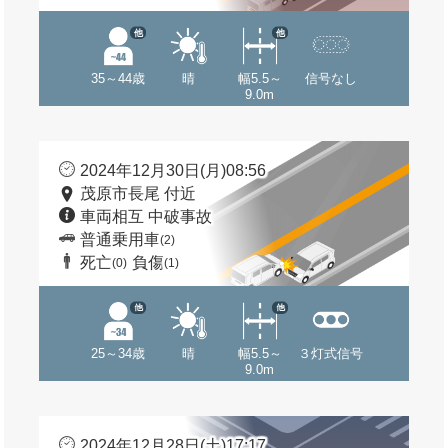
他
他
35～44歳
晴
幅5.5～
信号なし
9.0m
2024年12月30日(月)08:56
茂原市長尾 付近
車両相互 中破事故
普通乗用車
(2)
死亡
負傷
(0)
(1)
他
他
25～34歳
晴
幅5.5～
３灯式信号
9.0m
2024年12月28日(土)17:17