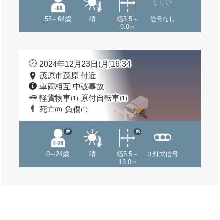
55～64歳
晴
幅5.5～
信号なし
9.0m
2024年12月23日(月)16:34
茂原市茂原 付近
車両相互 中破事故
軽貨物車
原付自転車
(1)
(1)
死亡
負傷
(0)
(1)
他
他
0～24歳
晴
幅5.5～
３灯式信号
13.0m