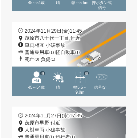
45～54歳
晴
幅～5.5m
押ボタン式
信号
2024年11月29日(金)11:45
茂原市八千代一丁目 付近
車両相互 小破事故
普通乗用車
軽自動車
(1)
(1)
死亡
負傷
(0)
(1)
他
他
45～54歳
晴
幅5.5～
信号なし
9.0m
2024年11月27日(水)17:35
茂原市早野 付近
人対車両 小破事故
普通乗用車
歩行者
(1)
(1)