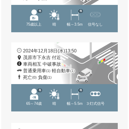
他
他
75歳以上
晴
幅～3.5m
信号なし
2024年12月18日(水)13:50
茂原市下永吉 付近
車両相互 中破事故
普通乗用車
軽自動車
(1)
(1)
死亡
負傷
(0)
(1)
他
他
65～74歳
晴
幅～5.5m
３灯式信号