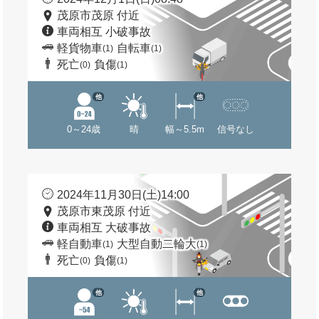
茂原市茂原 付近
車両相互 小破事故
軽貨物車
自転車
(1)
(1)
死亡
負傷
(0)
(1)
他
他
0～24歳
晴
幅～5.5m
信号なし
2024年11月30日(土)14:00
茂原市東茂原 付近
車両相互 大破事故
軽自動車
大型自動二輪大
(1)
(1)
死亡
負傷
(0)
(1)
他
他