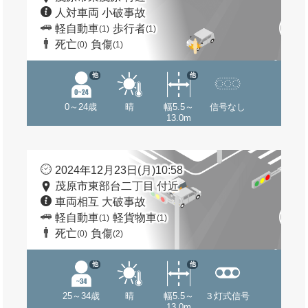
人対車両 小破事故
軽自動車
歩行者
(1)
(1)
死亡
負傷
(0)
(1)
他
他
0～24歳
晴
幅5.5～
信号なし
13.0m
2024年12月23日(月)10:58
茂原市東部台二丁目 付近
車両相互 大破事故
軽自動車
軽貨物車
(1)
(1)
死亡
負傷
(0)
(2)
他
他
25～34歳
晴
幅5.5～
３灯式信号
13.0m