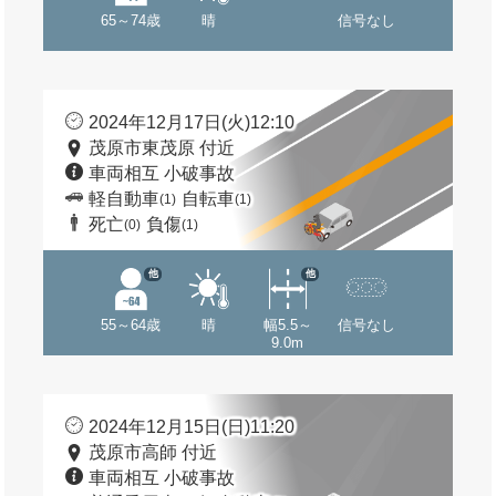
65～74歳
晴
信号なし
2024年12月17日(火)12:10
茂原市東茂原 付近
車両相互 小破事故
軽自動車
自転車
(1)
(1)
死亡
負傷
(0)
(1)
他
他
55～64歳
晴
幅5.5～
信号なし
9.0m
2024年12月15日(日)11:20
茂原市高師 付近
車両相互 小破事故