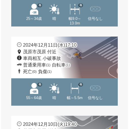
他
他
25～34歳
晴
幅9.0～
信号なし
13.0m
2024年12月11日(水)17:10
茂原市茂原 付近
車両相互 小破事故
普通乗用車
自転車
(1)
(1)
死亡
負傷
(0)
(1)
他
他
55～64歳
晴
幅～5.5m
信号なし
2024年12月10日(火)19:40