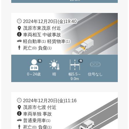
2024年12月20日(金)19:40
茂原市東茂原 付近
車両相互 中破事故
軽自動車
軽貨物車
(1)
(1)
死亡
負傷
(0)
(1)
他
他
0～24歳
晴
幅5.5～
信号なし
9.0m
2024年12月20日(金)11:16
茂原市七渡 付近
車両単独 事故
普通乗用車
(1)
死亡
負傷
(0)
(1)