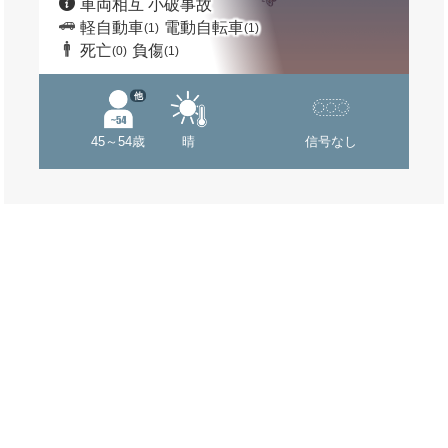
車両相互 小破事故
軽自動車
電動自転車
(1)
(1)
死亡
負傷
(0)
(1)
他
45～54歳
晴
信号なし