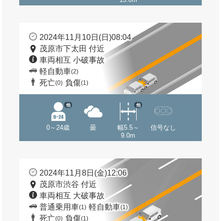
2024年11月10日(日)08:04
茂原市下太田 付近
車両相互 小破事故
軽自動車
(2)
死亡
負傷
(0)
(1)
他
他
0～24歳
曇
幅5.5～
信号なし
9.0m
2024年11月8日(金)12:06
茂原市渋谷 付近
車両相互 大破事故
普通乗用車
軽自動車
(1)
(1)
死亡
負傷
(0)
(1)