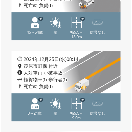
死亡
負傷
(0)
(1)
他
他
45～54歳
晴
幅5.5～
信号なし
13.0m
2024年12月25日(水)08:14
茂原市町保 付近
人対車両 小破事故
軽貨物車
歩行者
(1)
(1)
死亡
負傷
(0)
(1)
他
他
0～24歳
晴
幅5.5～
信号なし
9.0m