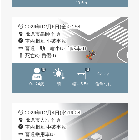
19.5m
2024年12月6日(金)07:58
茂原市高師 付近
車両相互 小破事故
普通自動二輪小
自転車
(1)
(1)
死亡
負傷
(0)
(1)
他
他
0～24歳
晴
幅～5.5m
信号なし
2024年12月4日(水)19:08
茂原市大沢 付近
車両相互 中破事故
普通乗用車
(2)