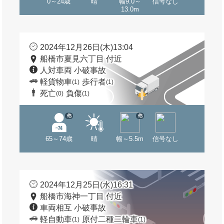
0～24歳
晴
幅9.0～
信号なし
13.0m
2024年12月26日(木)13:04
船橋市夏見六丁目 付近
人対車両 小破事故
軽貨物車
歩行者
(1)
(1)
死亡
負傷
(0)
(1)
他
他
65～74歳
晴
幅～5.5m
信号なし
2024年12月25日(水)16:31
船橋市海神一丁目 付近
車両相互 小破事故
軽自動車
原付二種二輪車
(1)
(1)