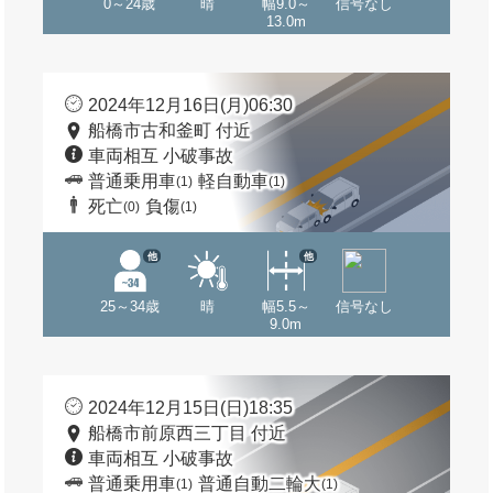
0～24歳
晴
幅9.0～
信号なし
13.0m
2024年12月16日(月)06:30
船橋市古和釜町 付近
車両相互 小破事故
普通乗用車
軽自動車
(1)
(1)
死亡
負傷
(0)
(1)
他
他
25～34歳
晴
幅5.5～
信号なし
9.0m
2024年12月15日(日)18:35
船橋市前原西三丁目 付近
車両相互 小破事故
普通乗用車
普通自動二輪大
(1)
(1)