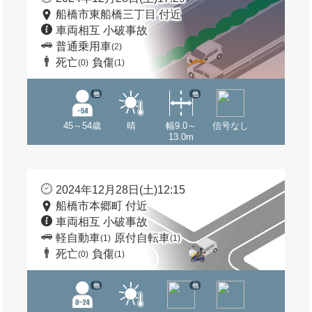
船橋市東船橋三丁目 付近
車両相互 小破事故
普通乗用車
(2)
死亡
負傷
(0)
(1)
他
他
45～54歳
晴
幅9.0～
信号なし
13.0m
2024年12月28日(土)12:15
船橋市本郷町 付近
車両相互 小破事故
軽自動車
原付自転車
(1)
(1)
死亡
負傷
(0)
(1)
他
他