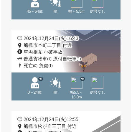
45～54歳
晴
幅～5.5m
信号なし
2024年12月24日(火)16:43
船橋市本町二丁目 付近
車両相互 小破事故
普通貨物車
原付自転車
(1)
(1)
死亡
負傷
(0)
(1)
他
他
0～24歳
晴
幅5.5～
信号なし
13.0m
2024年12月24日(火)12:55
船橋市松が丘三丁目 付近