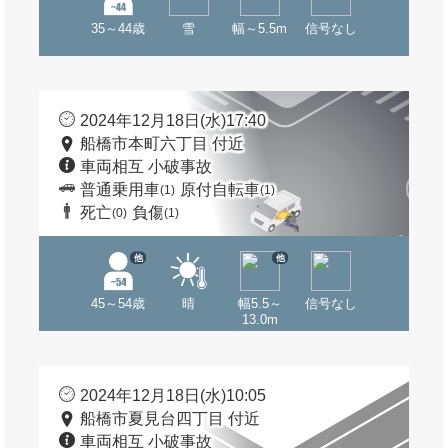
35～44歳
雪
幅～5.5m
信号なし
2024年12月18日(水)17:40
船橋市本町六丁目 付近
車両相互 小破事故
普通乗用車
原付自転車
(1)
(1)
死亡
負傷
(0)
(1)
他
他
45～54歳
晴
幅5.5～
信号なし
13.0m
2024年12月18日(水)10:05
船橋市夏見台四丁目 付近
車両相互 小破事故