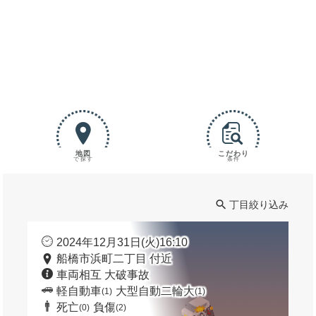
地図
こだわり
で探す
条件
丁目絞り込み
2024年12月31日(火)16:10
船橋市浜町二丁目 付近
車両相互 大破事故
軽自動車
大型自動二輪大
(1)
(1)
死亡
負傷
(0)
(2)