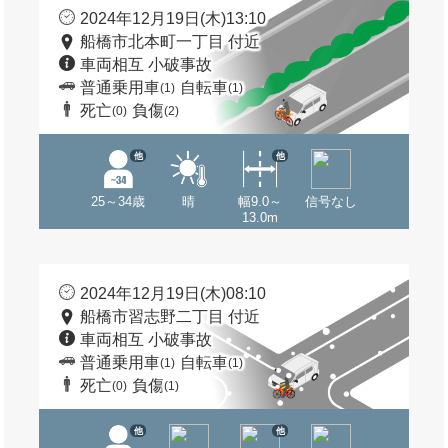
2024年12月19日(木)13:10
船橋市北本町一丁目 付近
車両相互 小破事故
普通乗用車
自転車
(1)
(1)
死亡
負傷
(0)
(2)
他
他
25～34歳
晴
幅9.0～
信号なし
13.0m
2024年12月19日(木)08:10
船橋市習志野二丁目 付近
車両相互 小破事故
普通乗用車
自転車
(1)
(1)
死亡
負傷
(0)
(1)
他
他