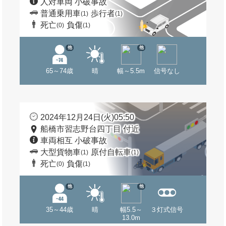
人対車両 小破事故
普通乗用車
歩行者
(1)
(1)
死亡
負傷
(0)
(1)
他
他
65～74歳
晴
幅～5.5m
信号なし
2024年12月24日(火)05:50
船橋市習志野台四丁目 付近
車両相互 小破事故
大型貨物車
原付自転車
(1)
(1)
死亡
負傷
(0)
(1)
他
他
35～44歳
晴
幅5.5～
３灯式信号
13.0m