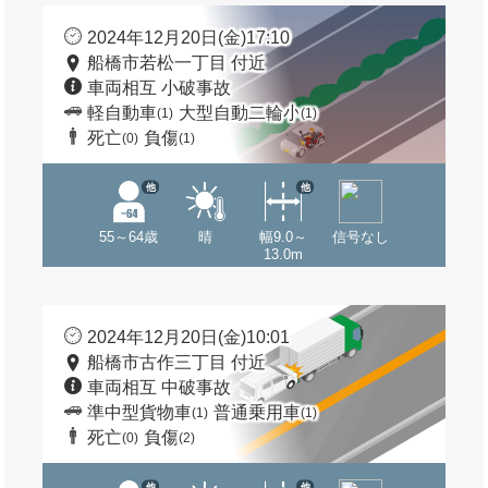
2024年12月20日(金)17:10
船橋市若松一丁目 付近
車両相互 小破事故
軽自動車
大型自動二輪小
(1)
(1)
死亡
負傷
(0)
(1)
他
他
55～64歳
晴
幅9.0～
信号なし
13.0m
2024年12月20日(金)10:01
船橋市古作三丁目 付近
車両相互 中破事故
準中型貨物車
普通乗用車
(1)
(1)
死亡
負傷
(0)
(2)
他
他