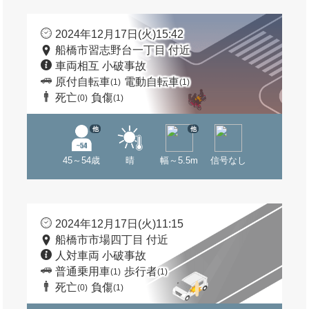
2024年12月17日(火)15:42
船橋市習志野台一丁目 付近
車両相互 小破事故
原付自転車
電動自転車
(1)
(1)
死亡
負傷
(0)
(1)
他
他
45～54歳
晴
幅～5.5m
信号なし
2024年12月17日(火)11:15
船橋市市場四丁目 付近
人対車両 小破事故
普通乗用車
歩行者
(1)
(1)
死亡
負傷
(0)
(1)