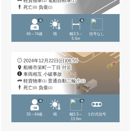
軽貨物車
電動自転車
(1)
(1)
死亡
負傷
(0)
(1)
他
他
65～74歳
晴
幅3.5～
信号なし
5.5m
2024年12月22日(日)06:55
船橋市栄町一丁目 付近
車両相互 小破事故
軽貨物車
普通自動二輪小
(1)
(1)
死亡
負傷
(0)
(1)
他
他
55～64歳
晴
幅5.5～
３灯式信号
13.0m