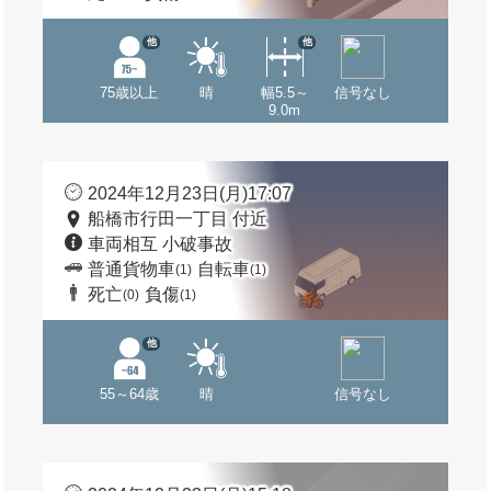
他
他
75歳以上
晴
幅5.5～
信号なし
9.0m
2024年12月23日(月)17:07
船橋市行田一丁目 付近
車両相互 小破事故
普通貨物車
自転車
(1)
(1)
死亡
負傷
(0)
(1)
他
55～64歳
晴
信号なし