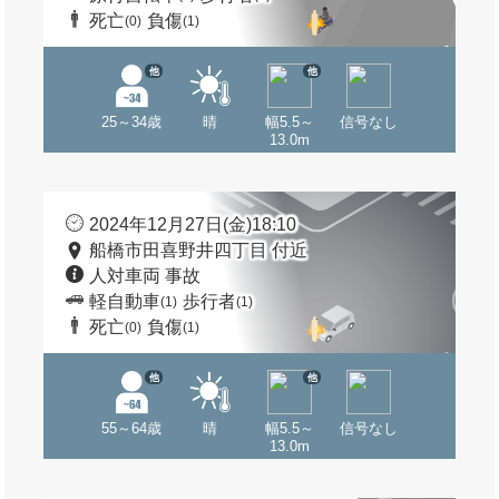
死亡
負傷
(0)
(1)
他
他
25～34歳
晴
幅5.5～
信号なし
13.0m
2024年12月27日(金)18:10
船橋市田喜野井四丁目 付近
人対車両 事故
軽自動車
歩行者
(1)
(1)
死亡
負傷
(0)
(1)
他
他
55～64歳
晴
幅5.5～
信号なし
13.0m