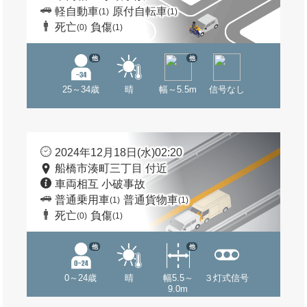
軽自動車
原付自転車
(1)
(1)
死亡
負傷
(0)
(1)
他
他
25～34歳
晴
幅～5.5m
信号なし
2024年12月18日(水)02:20
船橋市湊町三丁目 付近
車両相互 小破事故
普通乗用車
普通貨物車
(1)
(1)
死亡
負傷
(0)
(1)
他
他
0～24歳
晴
幅5.5～
３灯式信号
9.0m