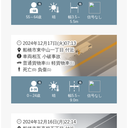
他
他
55～64歳
晴
幅3.5～
信号なし
5.5m
2024年12月17日(火)07:13
船橋市東中山一丁目 付近
車両相互 小破事故
普通貨物車
軽貨物車
(1)
(1)
死亡
負傷
(0)
(1)
他
他
0～24歳
晴
幅5.5～
信号なし
9.0m
2024年12月16日(月)22:14