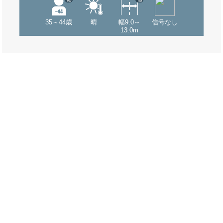
35～44歳
晴
幅9.0～
信号なし
13.0m