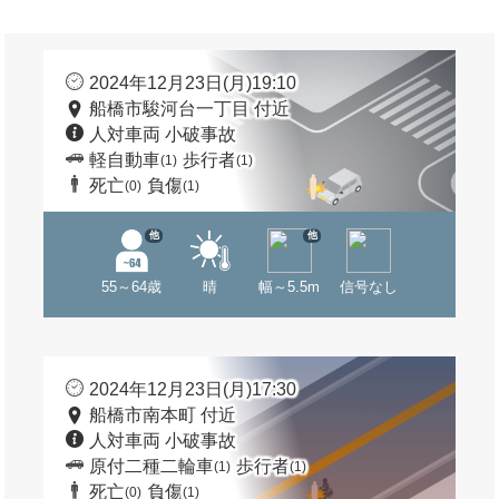
2024年12月23日(月)19:10
船橋市駿河台一丁目 付近
人対車両 小破事故
軽自動車
歩行者
(1)
(1)
死亡
負傷
(0)
(1)
他
他
55～64歳
晴
幅～5.5m
信号なし
2024年12月23日(月)17:30
船橋市南本町 付近
人対車両 小破事故
原付二種二輪車
歩行者
(1)
(1)
死亡
負傷
(0)
(1)