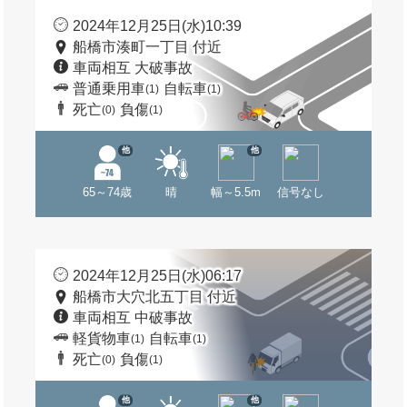
2024年12月25日(水)10:39
船橋市湊町一丁目 付近
車両相互 大破事故
普通乗用車
自転車
(1)
(1)
死亡
負傷
(0)
(1)
他
他
65～74歳
晴
幅～5.5m
信号なし
2024年12月25日(水)06:17
船橋市大穴北五丁目 付近
車両相互 中破事故
軽貨物車
自転車
(1)
(1)
死亡
負傷
(0)
(1)
他
他