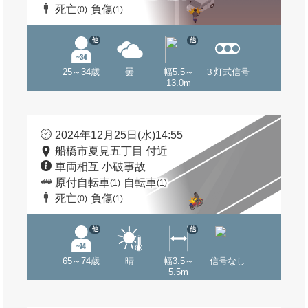
死亡
負傷
(0)
(1)
他
他
25～34歳
曇
幅5.5～
３灯式信号
13.0m
2024年12月25日(水)14:55
船橋市夏見五丁目 付近
車両相互 小破事故
原付自転車
自転車
(1)
(1)
死亡
負傷
(0)
(1)
他
他
65～74歳
晴
幅3.5～
信号なし
5.5m