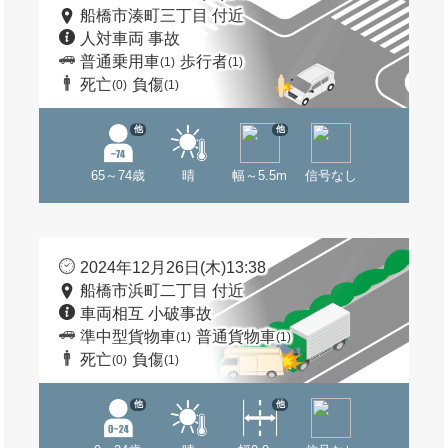
船橋市湊町三丁目 付近
人対車両 事故
普通乗用車
歩行者
(1)
(1)
死亡
負傷
(0)
(1)
他
他
65～74歳
晴
幅～5.5m
信号なし
2024年12月26日(木)13:38
船橋市浜町二丁目 付近
車両相互 小破事故
準中型貨物車
普通貨物車
(1)
(1)
死亡
負傷
(0)
(1)
他
他