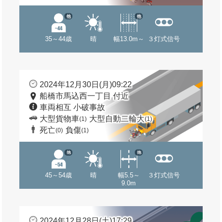
他
他
35～44歳
晴
幅13.0m～
３灯式信号
2024年12月30日(月)09:22
船橋市馬込西一丁目 付近
車両相互 小破事故
大型貨物車
大型自動二輪大
(1)
(1)
死亡
負傷
(0)
(1)
他
他
45～54歳
晴
幅5.5～
３灯式信号
9.0m
2024年12月28日(土)17:29