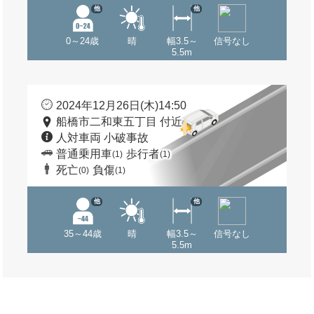
他
他
0～24歳
晴
幅3.5～
信号なし
5.5m
2024年12月26日(木)14:50
船橋市二和東五丁目 付近
人対車両 小破事故
普通乗用車
歩行者
(1)
(1)
死亡
負傷
(0)
(1)
他
他
35～44歳
晴
幅3.5～
信号なし
5.5m