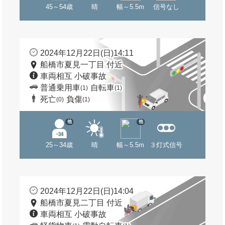
45～54歳
晴
幅～5.5m
信号なし
2024年12月22日(日)14:11
船橋市夏見一丁目 付近
車両相互 小破事故
普通乗用車
自転車
(1)
(1)
死亡
負傷
(0)
(1)
他
他
25～34歳
晴
幅～5.5m
３灯式信号
2024年12月22日(日)14:04
船橋市夏見二丁目 付近
車両相互 小破事故