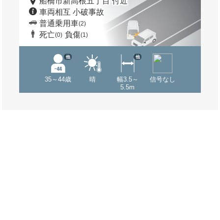
船橋市新高根五丁目 付近
車両相互 小破事故
普通乗用車
(2)
死亡
負傷
(0)
(1)
他
他
35～44歳
晴
幅3.5～
信号なし
5.5m