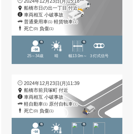
2024年12月23日(月)15:18
船橋市日の出一丁目 付近
車両相互 小破事故
普通乗用車
軽貨物車
(1)
(1)
死亡
負傷
(0)
(1)
他
他
25～34歳
晴
幅13.0m～
３灯式信号
2024年12月23日(月)11:39
船橋市前貝塚町 付近
車両相互 小破事故
軽自動車
原付自転車
(1)
(1)
死亡
負傷
(0)
(1)
他
他