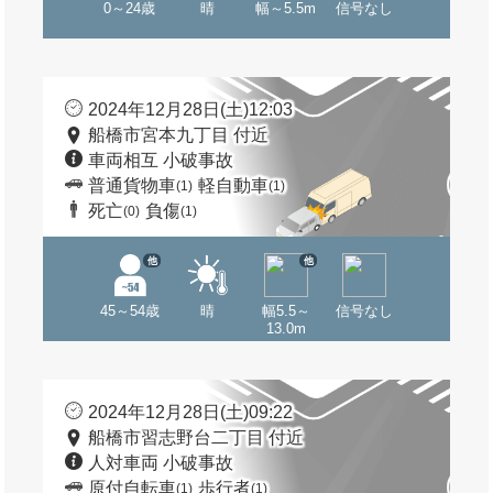
0～24歳
晴
幅～5.5m
信号なし
2024年12月28日(土)12:03
船橋市宮本九丁目 付近
車両相互 小破事故
普通貨物車
軽自動車
(1)
(1)
死亡
負傷
(0)
(1)
他
他
45～54歳
晴
幅5.5～
信号なし
13.0m
2024年12月28日(土)09:22
船橋市習志野台二丁目 付近
人対車両 小破事故
原付自転車
歩行者
(1)
(1)