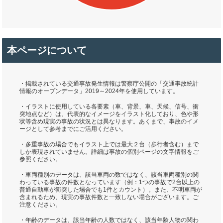
本ページについて
・掲載されている交通事故発生情報は警察庁公開の「交通事故統計
情報のオープンデータ」2019～2024年を使用しています。
・イラストに使用している各要素（車、背景、車、天候、信号、衝
突地点など）は、代表的なイメージをイラスト化しており、色や形
状等含め現実の事故の状況とは異なります。あくまで、事故のイメ
ージとして参考までにご活用ください。
・多重事故の場合でもイラスト上では最大２台（歩行者含む）まで
しか表現されていません。詳細は事故の個別ページの文字情報をご
参照ください。
・車両種別のデータは、該当車両の数ではなく、該当車両種別の関
わっている事故の件数となっています（例：1つの事故で2台以上の
普通自動車が衝突した場合でも1件とカウント）。また、不明車両が
含まれるため、現実の事故件数と一致しない場合がございます。ご
注意ください。
・年齢のデータは、該当年齢の人数ではなく、該当年齢人物の関わ