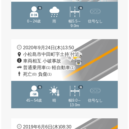
他
他
0～24歳
雨
幅5.5～
信号なし
9.0m
2020年9月24日(木)13:50
小松島市中田町字土持 付近
車両相互 小破事故
普通乗用車
軽自動車
(1)
(1)
死亡
負傷
(0)
(1)
他
他
45～54歳
晴
幅9.0～
信号なし
13.0m
2019年6月6日(木)08:30