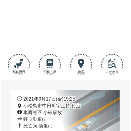
都道府県
沿線・駅
地図
こだわり
で探す
で探す
で探す
条件
2021年9月17日(金)19:25
小松島市中田町字土持 付近
車両相互 小破事故
軽自動車
(2)
死亡
負傷
(0)
(1)