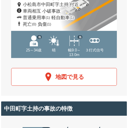
小松島市中田町字土持 付近
車両相互 小破事故
普通乗用車
軽自動車
(1)
(1)
死亡
負傷
(0)
(1)
他
他
25～34歳
晴
幅9.0～
３灯式信号
13.0m
地図で見る
中田町字土持の事故の特徴