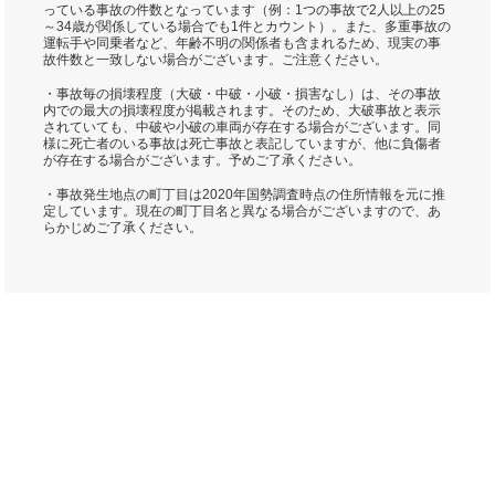
っている事故の件数となっています（例：1つの事故で2人以上の25
～34歳が関係している場合でも1件とカウント）。また、多重事故の
運転手や同乗者など、年齢不明の関係者も含まれるため、現実の事
故件数と一致しない場合がございます。ご注意ください。
・事故毎の損壊程度（大破・中破・小破・損害なし）は、その事故
内での最大の損壊程度が掲載されます。そのため、大破事故と表示
されていても、中破や小破の車両が存在する場合がございます。同
様に死亡者のいる事故は死亡事故と表記していますが、他に負傷者
が存在する場合がございます。予めご了承ください。
・事故発生地点の町丁目は2020年国勢調査時点の住所情報を元に推
定しています。現在の町丁目名と異なる場合がございますので、あ
らかじめご了承ください。