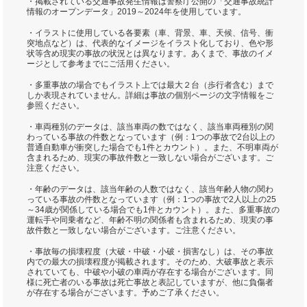
・掲載されている交通事故発生情報は警察庁公開の「交通事故統計
情報のオープンデータ」2019～2024年を使用しています。
・イラストに使用している各要素（車、背景、車、天候、信号、衝
突地点など）は、代表的なイメージをイラスト化しており、色や形
状等含め現実の事故の状況とは異なります。あくまで、事故のイメ
ージとして参考までにご活用ください。
・多重事故の場合でもイラスト上では最大２台（歩行者含む）まで
しか表現されていません。詳細は事故の個別ページの文字情報をご
参照ください。
・車両種別のデータは、該当車両の数ではなく、該当車両種別の関
わっている事故の件数となっています（例：1つの事故で2台以上の
普通自動車が衝突した場合でも1件とカウント）。また、不明車両が
含まれるため、現実の事故件数と一致しない場合がございます。ご
注意ください。
・年齢のデータは、該当年齢の人数ではなく、該当年齢人物の関わ
っている事故の件数となっています（例：1つの事故で2人以上の25
～34歳が関係している場合でも1件とカウント）。また、多重事故の
運転手や同乗者など、年齢不明の関係者も含まれるため、現実の事
故件数と一致しない場合がございます。ご注意ください。
・事故毎の損壊程度（大破・中破・小破・損害なし）は、その事故
内での最大の損壊程度が掲載されます。そのため、大破事故と表示
されていても、中破や小破の車両が存在する場合がございます。同
様に死亡者のいる事故は死亡事故と表記していますが、他に負傷者
が存在する場合がございます。予めご了承ください。