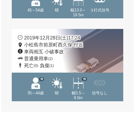
45～54歳
晴
幅13.0～
３灯式信号
19.5m
2019年12月28日(土)17:24
小松島市前原町西久保 付近
車両相互 小破事故
普通乗用車
(2)
死亡
負傷
(0)
(1)
他
他
35～44歳
晴
幅5.5～
信号なし
9.0m