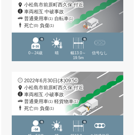
小松島市前原町西久保 付近
車両相互 中破事故
普通乗用車
自転車
(1)
(1)
死亡
負傷
(0)
(1)
他
他
0～24歳
晴
幅13.0～
信号なし
19.5m
2022年6月30日(木)09:50
小松島市前原町西久保 付近
車両相互 小破事故
普通乗用車
軽貨物車
(1)
(1)
死亡
負傷
(0)
(1)
他
他