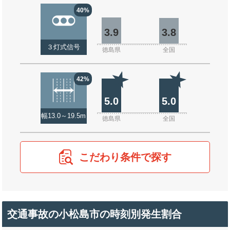
40%
3.9
3.8
３灯式信号
徳島県
全国
42%
5.0
5.0
幅13.0～19.5m
徳島県
全国
こだわり条件で探す
交通事故の小松島市の時刻別発生割合