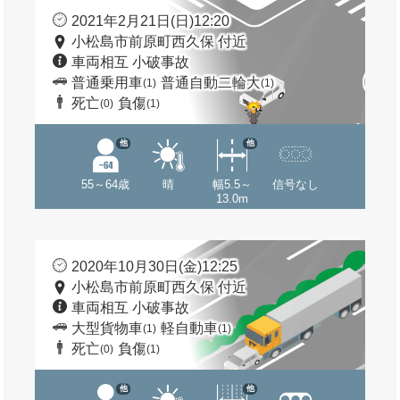
2021年2月21日(日)12:20
小松島市前原町西久保 付近
車両相互 小破事故
普通乗用車
普通自動二輪大
(1)
(1)
死亡
負傷
(0)
(1)
他
他
55～64歳
晴
幅5.5～
信号なし
13.0m
2020年10月30日(金)12:25
小松島市前原町西久保 付近
車両相互 小破事故
大型貨物車
軽自動車
(1)
(1)
死亡
負傷
(0)
(1)
他
他