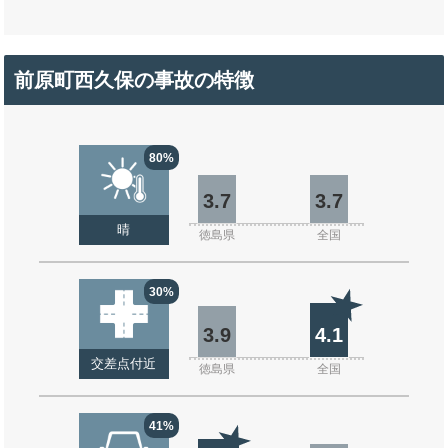
前原町西久保の事故の特徴
80%
3.7
3.7
晴
徳島県
全国
30%
3.9
4.1
交差点付近
徳島県
全国
41%