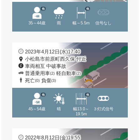
他
他
35～44歳
雨
幅～5.5m
信号なし
2023年4月12日(水)17:40
小松島市前原町西久保 付近
車両相互 中破事故
普通乗用車
軽自動車
(2)
(2)
死亡
負傷
(0)
(3)
他
他
45～54歳
晴
幅13.0～
３灯式信号
19.5m
2022年8月12日(金)19:55