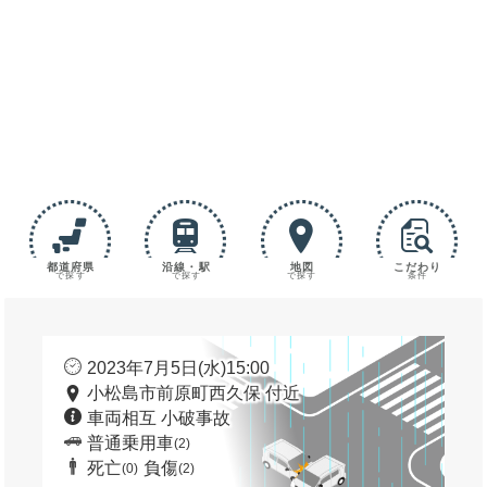
都道府県
沿線・駅
地図
こだわり
で探す
で探す
で探す
条件
2023年7月5日(水)15:00
小松島市前原町西久保 付近
車両相互 小破事故
普通乗用車
(2)
死亡
負傷
(0)
(2)