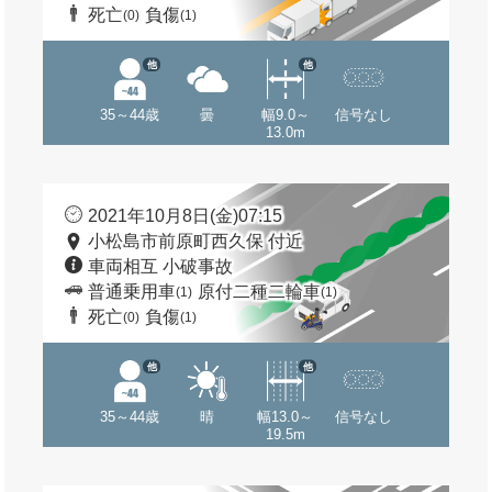
死亡
負傷
(0)
(1)
他
他
35～44歳
曇
幅9.0～
信号なし
13.0m
2021年10月8日(金)07:15
小松島市前原町西久保 付近
車両相互 小破事故
普通乗用車
原付二種二輪車
(1)
(1)
死亡
負傷
(0)
(1)
他
他
35～44歳
晴
幅13.0～
信号なし
19.5m