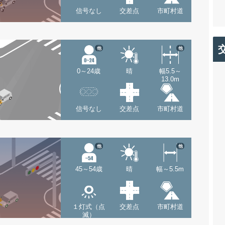
信号なし
交差点
市町村道
他
他
0～24歳
晴
幅5.5～
13.0m
信号なし
交差点
市町村道
他
他
45～54歳
晴
幅～5.5m
１灯式（点
交差点
市町村道
滅）