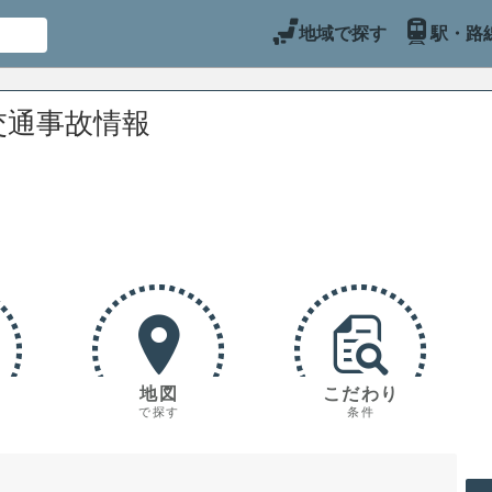
地域で探す
駅・路
交通事故情報
地図
こだわり
で探す
条件