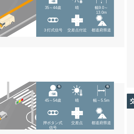
35～44歳
晴
幅9.0～
13.0m
３灯式信号
交差点付近
都道府県道
他
他
45～54歳
晴
幅～5.5m
押ボタン式
交差点
都道府県道
信号