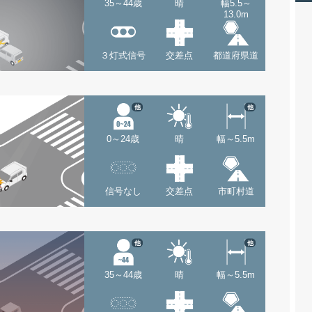
35～44歳
晴
幅5.5～
13.0m
３灯式信号
交差点
都道府県道
他
他
0～24歳
晴
幅～5.5m
信号なし
交差点
市町村道
他
他
35～44歳
晴
幅～5.5m