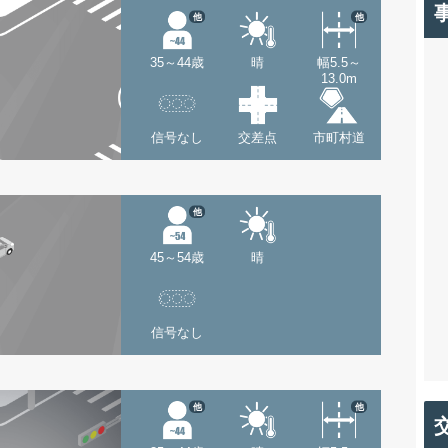
他
他
35～44歳
晴
幅5.5～
13.0m
信号なし
交差点
市町村道
他
45～54歳
晴
信号なし
他
他