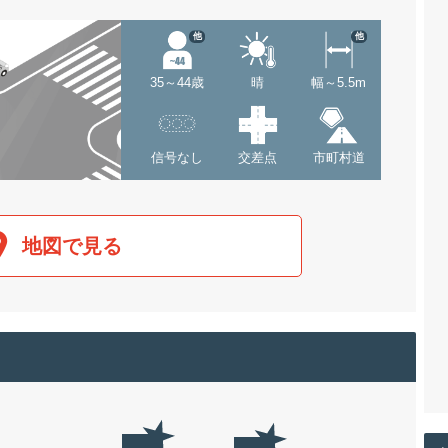
他
他
35～44歳
晴
幅～5.5m
信号なし
交差点
市町村道
地図で見る