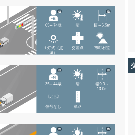
他
他
65～74歳
晴
幅～5.5m
１灯式（点
交差点
市町村道
滅）
他
他
35～44歳
晴
幅9.0～
13.0m
信号なし
単路
他
他