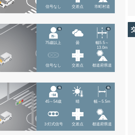
信号なし
交差点
市町村道
他
他
75歳以上
曇
幅5.5～
13.0m
信号なし
交差点
都道府県道
他
他
45～54歳
晴
幅～5.5m
３灯式信号
交差点
都道府県道