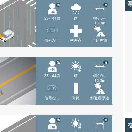
他
他
35～44歳
雨
幅5.5～
13.0m
信号なし
交差点
市町村道
他
他
35～44歳
晴
幅9.0～
13.0m
信号なし
単路
都道府県道
他
他