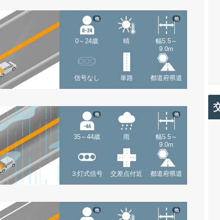
他
他
0～24歳
晴
幅5.5～
9.0m
信号なし
単路
都道府県道
他
他
35～44歳
雨
幅5.5～
9.0m
３灯式信号
交差点付近
都道府県道
他
他