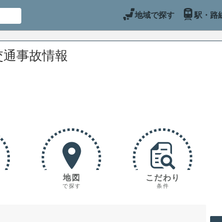
地域で探す
駅・路
交通事故情報
地図
こだわり
で探す
条件