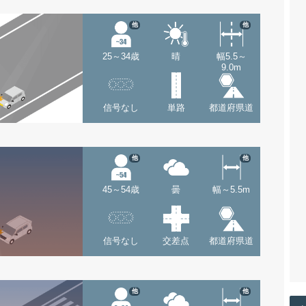
他
他
25～34歳
晴
幅5.5～
9.0m
信号なし
単路
都道府県道
他
他
45～54歳
曇
幅～5.5m
信号なし
交差点
都道府県道
他
他