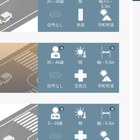
25～34歳
晴
幅3.5～
5.5m
信号なし
単路
市町村道
他
他
35～44歳
晴
幅～5.5m
信号なし
交差点
市町村道
他
他
0～24歳
晴
幅～5.5m