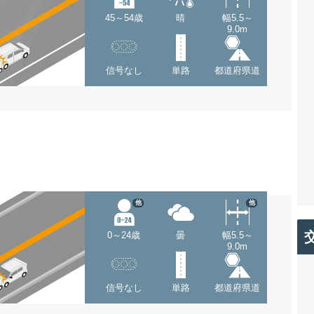
45～54歳
晴
幅5.5～
9.0m
信号なし
単路
都道府県道
他
他
0～24歳
曇
幅5.5～
9.0m
信号なし
単路
都道府県道