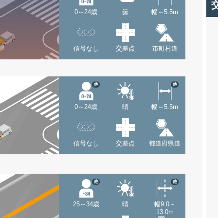
0～24歳
曇
幅～5.5m
信号なし
交差点
市町村道
他
他
0～24歳
晴
幅～5.5m
信号なし
交差点
都道府県道
他
他
25～34歳
晴
幅9.0～
13.0m