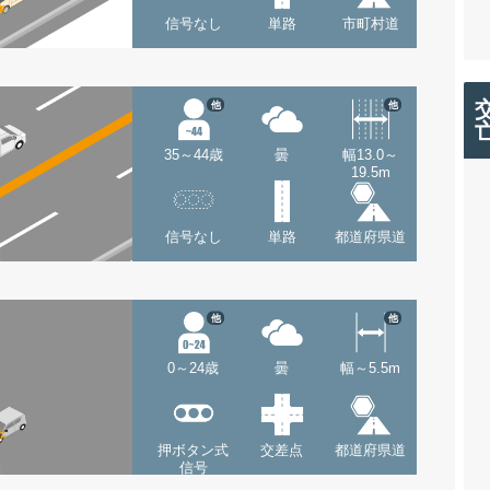
信号なし
単路
市町村道
他
他
35～44歳
曇
幅13.0～
19.5m
信号なし
単路
都道府県道
他
他
0～24歳
曇
幅～5.5m
押ボタン式
交差点
都道府県道
信号