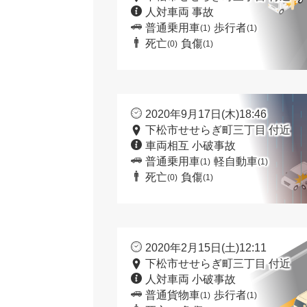
人対車両 事故
普通乗用車
歩行者
(1)
(1)
死亡
負傷
(0)
(1)
2020年9月17日(木)18:46
下松市せせらぎ町三丁目 付近
車両相互 小破事故
普通乗用車
軽自動車
(1)
(1)
死亡
負傷
(0)
(1)
2020年2月15日(土)12:11
下松市せせらぎ町三丁目 付近
人対車両 小破事故
普通貨物車
歩行者
(1)
(1)