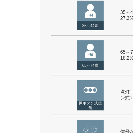
35～4
27.3
35～44歳
65～7
18.2
65～74歳
点灯
ン式） 
押ボタン式信
号
信号な