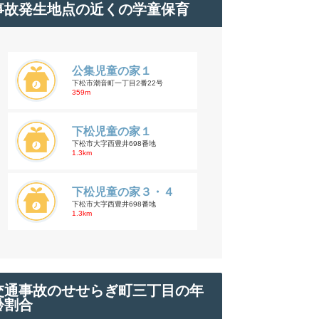
事故発生地点の近くの学童保育
公集児童の家１
下松市潮音町一丁目2番22号
359m
下松児童の家１
下松市大字西豊井698番地
1.3km
下松児童の家３・４
下松市大字西豊井698番地
1.3km
交通事故のせせらぎ町三丁目の年
齢割合