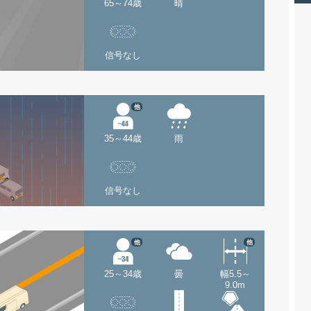
65～74歳
晴
信号なし
他
35～44歳
雨
信号なし
他
他
25～34歳
曇
幅5.5～
9.0m