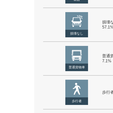
損壊な
57.1
損壊なし
普通貨
7.1%
普通貨物車
歩行者 
歩行者