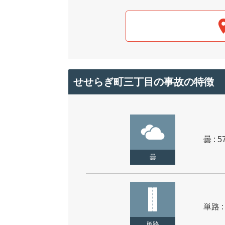
せせらぎ町三丁目の事故の特徴
曇 : 5
曇
単路 :
単路