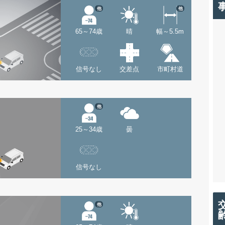
他
他
65～74歳
晴
幅～5.5m
信号なし
交差点
市町村道
他
25～34歳
曇
信号なし
他