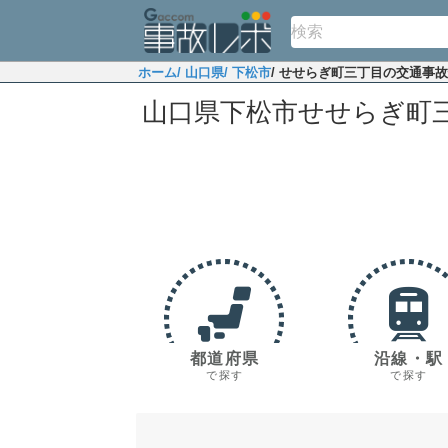
ホーム
/ 山口県
/ 下松市
/ せせらぎ町三丁目の交通事
山口県下松市せせらぎ町
都道府県
沿線・駅
で探す
で探す