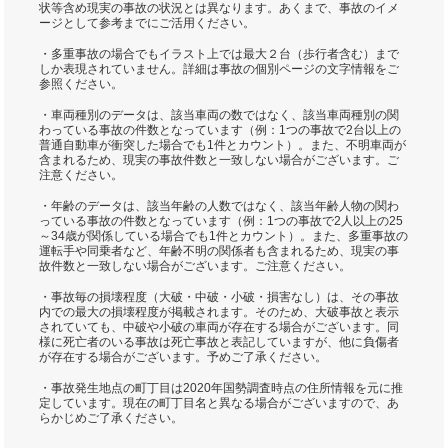
状等含め現実の事故の状況とは異なります。あくまで、事故のイメ
ージとして参考までにご活用ください。
・多重事故の場合でもイラスト上では最大２台（歩行者含む）まで
しか表現されていません。詳細は事故の個別ページの文字情報をご
参照ください。
・車両種別のデータは、該当車両の数ではなく、該当車両種別の関
わっている事故の件数となっています（例：1つの事故で2台以上の
普通自動車が衝突した場合でも1件とカウント）。また、不明車両が
含まれるため、現実の事故件数と一致しない場合がございます。ご
注意ください。
・年齢のデータは、該当年齢の人数ではなく、該当年齢人物の関わ
っている事故の件数となっています（例：1つの事故で2人以上の25
～34歳が関係している場合でも1件とカウント）。また、多重事故の
運転手や同乗者など、年齢不明の関係者も含まれるため、現実の事
故件数と一致しない場合がございます。ご注意ください。
・事故毎の損壊程度（大破・中破・小破・損害なし）は、その事故
内での最大の損壊程度が掲載されます。そのため、大破事故と表示
されていても、中破や小破の車両が存在する場合がございます。同
様に死亡者のいる事故は死亡事故と表記していますが、他に負傷者
が存在する場合がございます。予めご了承ください。
・事故発生地点の町丁目は2020年国勢調査時点の住所情報を元に推
定しています。現在の町丁目名と異なる場合がございますので、あ
らかじめご了承ください。