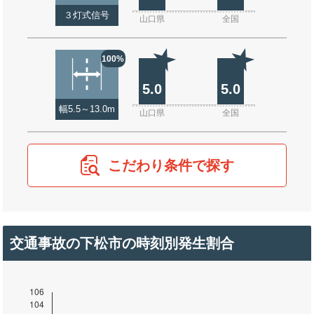
３灯式信号
山口県
全国
100%
5.0
5.0
幅5.5～13.0m
山口県
全国
こだわり条件で探す
交通事故の下松市の時刻別発生割合