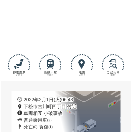
都道府県
沿線・駅
地図
こだわり
で探す
で探す
で探す
条件
2022年2月1日(火)06:43
下松市古川町四丁目 付近
車両相互 小破事故
普通乗用車
(2)
死亡
負傷
(0)
(1)