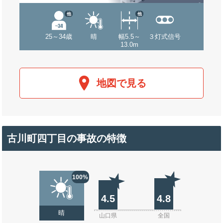
他
他
25～34歳
晴
幅5.5～
３灯式信号
13.0m
地図で見る
古川町四丁目の事故の特徴
100%
4.5
4.8
晴
山口県
全国