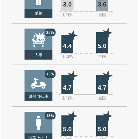
3.0
3.6
単路
山口県
全国
25%
4.4
5.0
大破
山口県
全国
13%
4.7
4.7
原付自転車
山口県
全国
13%
5.0
5.0
道路上の人