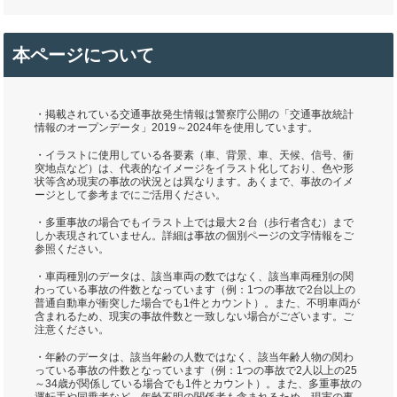
本ページについて
・掲載されている交通事故発生情報は警察庁公開の「交通事故統計
情報のオープンデータ」2019～2024年を使用しています。
・イラストに使用している各要素（車、背景、車、天候、信号、衝
突地点など）は、代表的なイメージをイラスト化しており、色や形
状等含め現実の事故の状況とは異なります。あくまで、事故のイメ
ージとして参考までにご活用ください。
・多重事故の場合でもイラスト上では最大２台（歩行者含む）まで
しか表現されていません。詳細は事故の個別ページの文字情報をご
参照ください。
・車両種別のデータは、該当車両の数ではなく、該当車両種別の関
わっている事故の件数となっています（例：1つの事故で2台以上の
普通自動車が衝突した場合でも1件とカウント）。また、不明車両が
含まれるため、現実の事故件数と一致しない場合がございます。ご
注意ください。
・年齢のデータは、該当年齢の人数ではなく、該当年齢人物の関わ
っている事故の件数となっています（例：1つの事故で2人以上の25
～34歳が関係している場合でも1件とカウント）。また、多重事故の