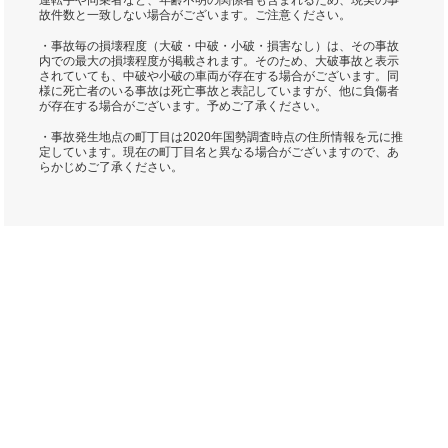
運転手や同乗者など、年齢不明の関係者も含まれるため、現実の事
故件数と一致しない場合がございます。ご注意ください。
・事故毎の損壊程度（大破・中破・小破・損害なし）は、その事故
内での最大の損壊程度が掲載されます。そのため、大破事故と表示
されていても、中破や小破の車両が存在する場合がございます。同
様に死亡者のいる事故は死亡事故と表記していますが、他に負傷者
が存在する場合がございます。予めご了承ください。
・事故発生地点の町丁目は2020年国勢調査時点の住所情報を元に推
定しています。現在の町丁目名と異なる場合がございますので、あ
らかじめご了承ください。