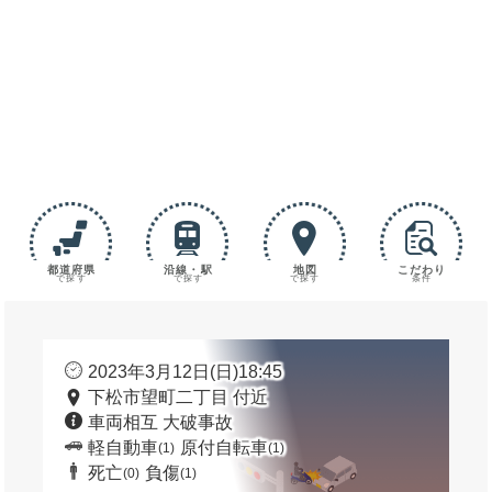
都道府県
沿線・駅
地図
こだわり
で探す
で探す
で探す
条件
2023年3月12日(日)18:45
下松市望町二丁目 付近
車両相互 大破事故
軽自動車
原付自転車
(1)
(1)
死亡
負傷
(0)
(1)