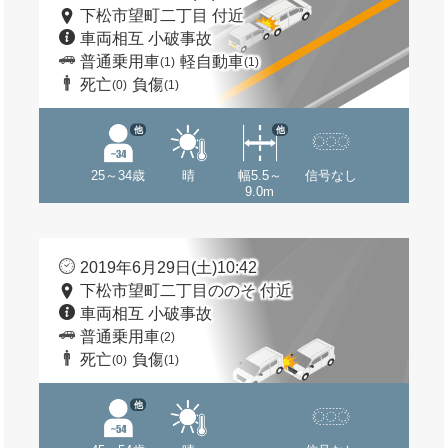
下松市望町二丁目 付近
車両相互 小破事故
普通乗用車
軽自動車
(1)
(1)
死亡
負傷
(0)
(1)
他
他
25～34歳
晴
幅5.5～
信号なし
9.0m
2019年6月29日(土)10:42
下松市望町二丁目ののそ 付近
車両相互 小破事故
普通乗用車
(2)
死亡
負傷
(0)
(1)
他