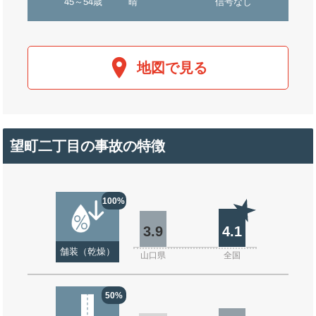
45～54歳
晴
信号なし
地図で見る
望町二丁目の事故の特徴
100%
3.9
4.1
舗装（乾燥）
山口県
全国
50%