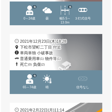
他
他
0～24歳
曇
幅5.5～
３灯式信号
13.0m
2021年12月23日(木)18:28
下松市望町二丁目 付近
車両単独 小破事故
普通乗用車
物件等
(1)
(1)
死亡
負傷
(0)
(2)
他
65～74歳
晴
信号なし
2021年2月22日(月)11:14