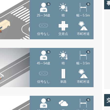
他
他
25～34歳
晴
幅～5.5m
信号なし
交差点
市町村道
他
他
45～54歳
晴
幅～3.5m
信号なし
単路
市町村道
他
他