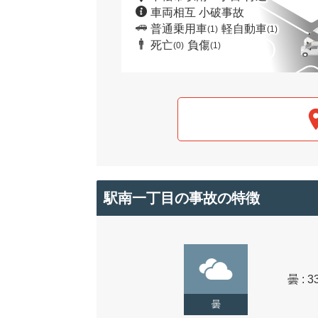
車両相互 小破事故
普通乗用車
軽自動車
(1)
(1)
死亡
負傷
(0)
(1)
駅南一丁目の事故の特徴
曇 : 3
曇