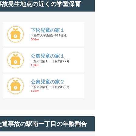
事故発生地点の近くの学童保育
下松児童の家１
下松市大字西豊井698番地
506m
公集児童の家１
下松市潮音町一丁目2番22号
1.3km
公集児童の家２
下松市潮音町一丁目2番22号
1.3km
交通事故の駅南一丁目の年齢割合