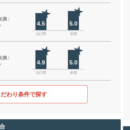
未満 :
4.5
5.0
%
山口県
全国
未満 :
4.9
5.0
%
山口県
全国
こだわり条件で探す
合