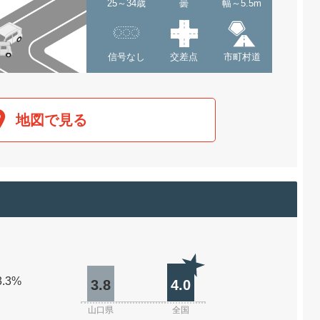
25～34歳
曇
幅～5.5m
信号なし
交差点
市町村道
地図で見る
3.3%
3.8
4.0
山口県
全国