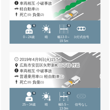
車両相互 小破事故
軽自動車
(2)
死亡
負傷
(0)
(2)
他
他
0～24歳
晴
幅13.0～
３灯式信号
19.5m
2019年4月9日(火)15:54
広島市安芸区矢野新町二丁目 付近
車両相互 中破事故
普通乗用車
軽自動車
(1)
(1)
死亡
負傷
(0)
(1)
他
他
25～34歳
晴
幅5.5～
信号なし
13.0m