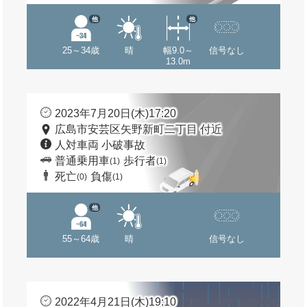
他
他
25～34歳
晴
幅9.0～
信号なし
13.0m
2023年7月20日(木)17:20
広島市安芸区矢野新町二丁目 付近
人対車両 小破事故
普通乗用車
歩行者
(1)
(1)
死亡
負傷
(0)
(1)
他
55～64歳
晴
信号なし
2022年4月21日(木)19:10