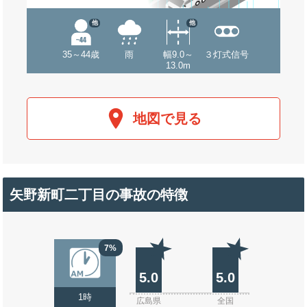
他
他
35～44歳
雨
幅9.0～
３灯式信号
13.0m
地図で見る
矢野新町二丁目の事故の特徴
7%
5.0
5.0
1時
広島県
全国