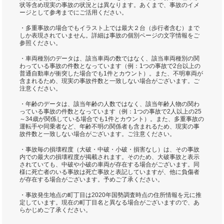
状等含め現実の事故の状況とは異なります。あくまで、事故のイメ
ージとして参考までにご活用ください。
・多重事故の場合でもイラスト上では最大２台（歩行者含む）まで
しか表現されていません。詳細は事故の個別ページの文字情報をご
参照ください。
・車両種別のデータは、該当車両の数ではなく、該当車両種別の関
わっている事故の件数となっています（例：1つの事故で2台以上の
普通自動車が衝突した場合でも1件とカウント）。また、不明車両が
含まれるため、現実の事故件数と一致しない場合がございます。ご
注意ください。
・年齢のデータは、該当年齢の人数ではなく、該当年齢人物の関わ
っている事故の件数となっています（例：1つの事故で2人以上の25
～34歳が関係している場合でも1件とカウント）。また、多重事故の
運転手や同乗者など、年齢不明の関係者も含まれるため、現実の事
故件数と一致しない場合がございます。ご注意ください。
・事故毎の損壊程度（大破・中破・小破・損害なし）は、その事故
内での最大の損壊程度が掲載されます。そのため、大破事故と表示
されていても、中破や小破の車両が存在する場合がございます。同
様に死亡者のいる事故は死亡事故と表記していますが、他に負傷者
が存在する場合がございます。予めご了承ください。
・事故発生地点の町丁目は2020年国勢調査時点の住所情報を元に推
定しています。現在の町丁目名と異なる場合がございますので、あ
らかじめご了承ください。