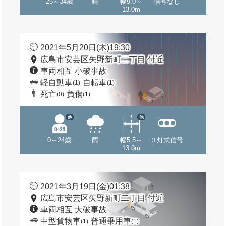
25～34歳
晴
幅9.0～
信号なし
13.0m
2021年5月20日(木)19:30
広島市安芸区矢野新町二丁目 付近
車両相互 小破事故
軽自動車
自転車
(1)
(1)
死亡
負傷
(0)
(1)
他
他
0～24歳
雨
幅5.5～
３灯式信号
13.0m
2021年3月19日(金)01:38
広島市安芸区矢野新町二丁目 付近
車両相互 大破事故
中型貨物車
普通乗用車
(1)
(1)