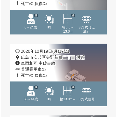
死亡
負傷
(0)
(2)
他
他
0～24歳
晴
幅5.5～
３灯式（点
13.0m
滅）
2020年10月19日(月)17:21
広島市安芸区矢野新町二丁目 付近
車両相互 中破事故
普通乗用車
(2)
死亡
負傷
(0)
(1)
他
他
35～44歳
晴
幅13.0m～
３灯式信号