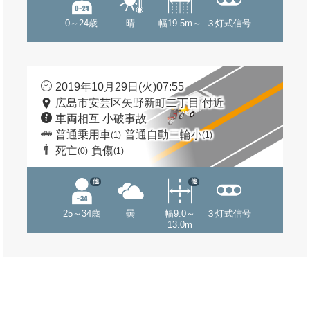
0～24歳
晴
幅19.5m～
３灯式信号
2019年10月29日(火)07:55
広島市安芸区矢野新町二丁目 付近
車両相互 小破事故
普通乗用車
普通自動二輪小
(1)
(1)
死亡
負傷
(0)
(1)
他
他
25～34歳
曇
幅9.0～
３灯式信号
13.0m