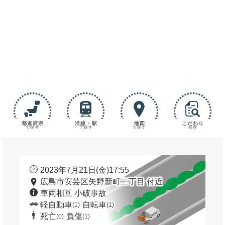
都道府県
沿線・駅
地図
こだわり
で探す
で探す
で探す
条件
2023年7月21日(金)17:55
広島市安芸区矢野新町二丁目 付近
車両相互 小破事故
軽自動車
自転車
(1)
(1)
死亡
負傷
(0)
(1)