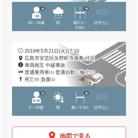
他
他
45～54歳
雨
幅5.5～
信号なし
9.0m
2019年5月21日(火)17:10
広島市安芸区矢野町寺屋敷 付近
車両相互 中破事故
普通乗用車
普通自動二輪小
(1)
(1)
死亡
負傷
(0)
(1)
他
他
0～24歳
晴
幅～5.5m
信号なし
地図で見る