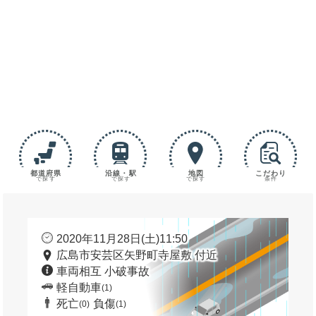
都道府県
沿線・駅
地図
こだわり
で探す
で探す
で探す
条件
2020年11月28日(土)11:50
広島市安芸区矢野町寺屋敷 付近
車両相互 小破事故
軽自動車
(1)
死亡
負傷
(0)
(1)