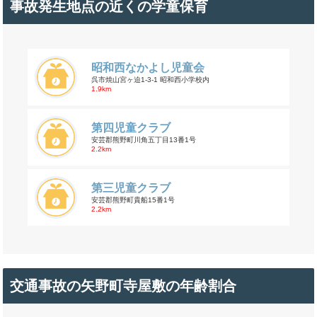
事故発生地点の近くの学童保育
昭和西なかよし児童会
呉市焼山宮ヶ迫1-3-1 昭和西小学校内
1.9km
第四児童クラブ
安芸郡熊野町川角五丁目13番1号
2.2km
第三児童クラブ
安芸郡熊野町貴船15番1号
2.2km
交通事故の矢野町寺屋敷の年齢割合