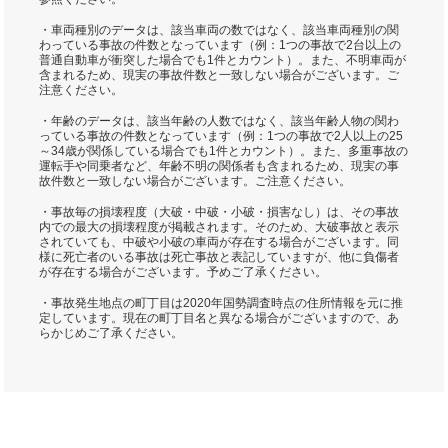
・車両種別のデータは、該当車両の数ではなく、該当車両種別の関
わっている事故の件数となっています（例：1つの事故で2台以上の
普通自動車が衝突した場合でも1件とカウント）。また、不明車両が
含まれるため、現実の事故件数と一致しない場合がございます。ご
注意ください。
・年齢のデータは、該当年齢の人数ではなく、該当年齢人物の関わ
っている事故の件数となっています（例：1つの事故で2人以上の25
～34歳が関係している場合でも1件とカウント）。また、多重事故の
運転手や同乗者など、年齢不明の関係者も含まれるため、現実の事
故件数と一致しない場合がございます。ご注意ください。
・事故毎の損壊程度（大破・中破・小破・損害なし）は、その事故
内での最大の損壊程度が掲載されます。そのため、大破事故と表示
されていても、中破や小破の車両が存在する場合がございます。同
様に死亡者のいる事故は死亡事故と表記していますが、他に負傷者
が存在する場合がございます。予めご了承ください。
・事故発生地点の町丁目は2020年国勢調査時点の住所情報を元に推
定しています。現在の町丁目名と異なる場合がございますので、あ
らかじめご了承ください。