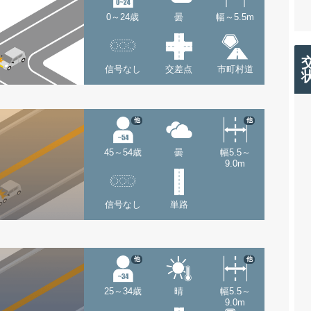
0～24歳
曇
幅～5.5m
信号なし
交差点
市町村道
他
他
45～54歳
曇
幅5.5～
9.0m
信号なし
単路
他
他
25～34歳
晴
幅5.5～
9.0m