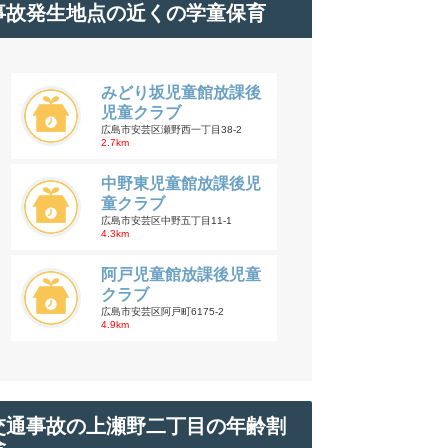
事故発生地点の近くの学童保育
みどり坂児童館放課後
児童クラブ
広島市安芸区瀬野西一丁目38-2
2.7km
中野東児童館放課後児
童クラブ
広島市安芸区中野五丁目11-1
4.3km
阿戸児童館放課後児童
クラブ
広島市安芸区阿戸町6175-2
4.9km
交通事故の上瀬野二丁目の年齢割
合