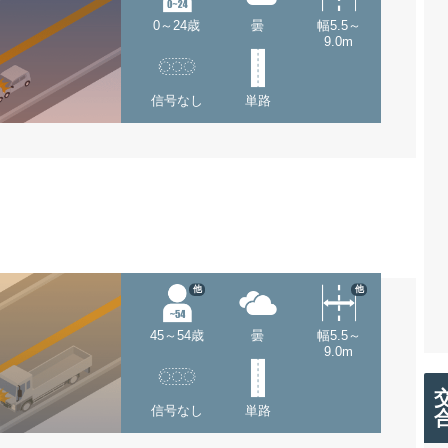
0～24歳
曇
幅5.5～
9.0m
信号なし
単路
他
他
45～54歳
曇
幅5.5～
9.0m
信号なし
単路