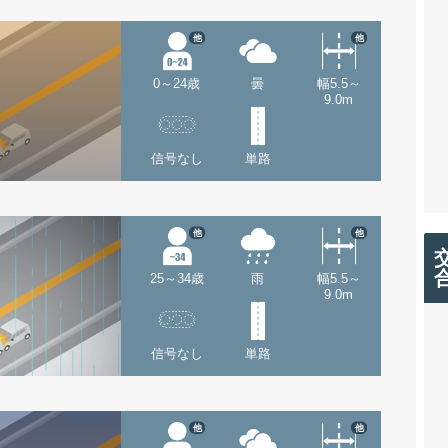
他
他
0～24歳
曇
幅5.5～
9.0m
信号なし
単路
他
他
25～34歳
雨
幅5.5～
9.0m
信号なし
単路
他
他