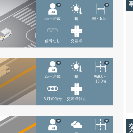
他
他
55～64歳
晴
幅～5.5m
信号なし
交差点
他
他
25～34歳
晴
幅9.0～
13.0m
３灯式信号
交差点付近
他
他