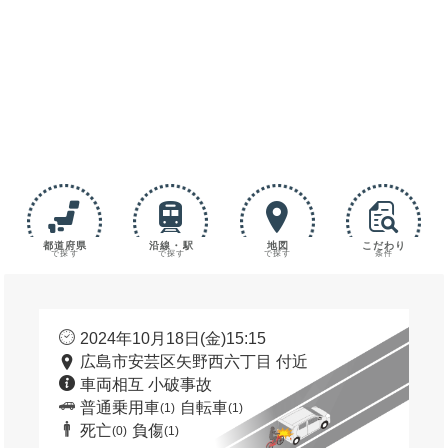
都道府県
沿線・駅
地図
こだわり
で探す
で探す
で探す
条件
2024年10月18日(金)15:15
広島市安芸区矢野西六丁目 付近
車両相互 小破事故
普通乗用車
自転車
(1)
(1)
死亡
負傷
(0)
(1)