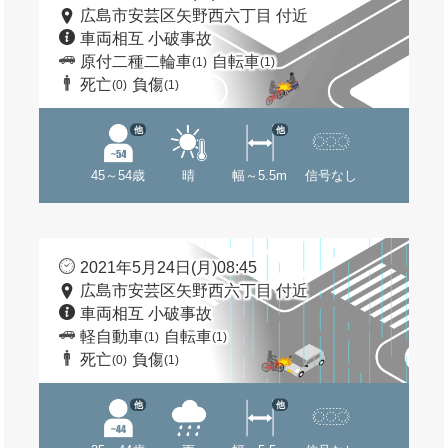
広島市安芸区矢野西六丁目 付近
車両相互 小破事故
原付二種二輪車
自転車
(1)
(1)
死亡
負傷
(0)
(1)
他
他
45～54歳
晴
幅～5.5m
信号なし
2021年5月24日(月)08:45
広島市安芸区矢野西六丁目 付近
車両相互 小破事故
軽自動車
自転車
(1)
(1)
死亡
負傷
(0)
(1)
他
他