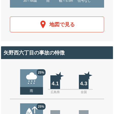
35～44歳
雨
幅～5.5m
信号なし
地図で見る
矢野西六丁目の事故の特徴
25%
4.1
4.3
雨
広島県
全国
25%