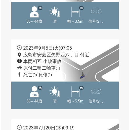
他
他
35～44歳
晴
幅～3.5m
信号なし
2023年9月5日(火)07:05
広島市安芸区矢野西六丁目 付近
車両相互 小破事故
原付二種二輪車
(1)
死亡
負傷
(0)
(1)
他
他
35～44歳
晴
幅～5.5m
信号なし
2023年7月20日(木)09:19