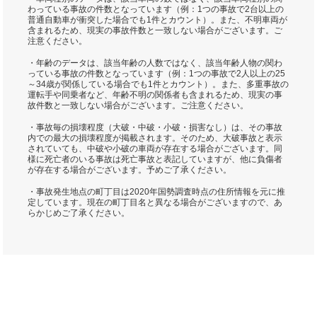
わっている事故の件数となっています（例：1つの事故で2台以上の
普通自動車が衝突した場合でも1件とカウント）。また、不明車両が
含まれるため、現実の事故件数と一致しない場合がございます。ご
注意ください。
・年齢のデータは、該当年齢の人数ではなく、該当年齢人物の関わ
っている事故の件数となっています（例：1つの事故で2人以上の25
～34歳が関係している場合でも1件とカウント）。また、多重事故の
運転手や同乗者など、年齢不明の関係者も含まれるため、現実の事
故件数と一致しない場合がございます。ご注意ください。
・事故毎の損壊程度（大破・中破・小破・損害なし）は、その事故
内での最大の損壊程度が掲載されます。そのため、大破事故と表示
されていても、中破や小破の車両が存在する場合がございます。同
様に死亡者のいる事故は死亡事故と表記していますが、他に負傷者
が存在する場合がございます。予めご了承ください。
・事故発生地点の町丁目は2020年国勢調査時点の住所情報を元に推
定しています。現在の町丁目名と異なる場合がございますので、あ
らかじめご了承ください。