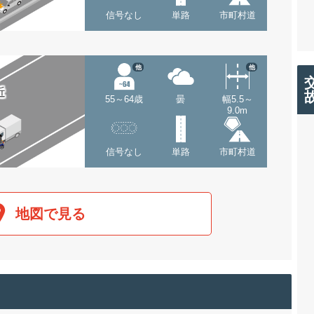
信号なし
単路
市町村道
他
他
近
55～64歳
曇
幅5.5～
9.0m
信号なし
単路
市町村道
地図で見る