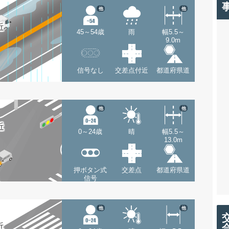
他
他
近
45～54歳
雨
幅5.5～
9.0m
信号なし
交差点付近
都道府県道
他
他
近
0～24歳
晴
幅5.5～
13.0m
押ボタン式
交差点
都道府県道
信号
他
他
近