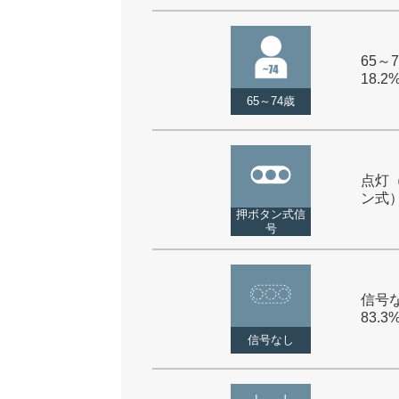
65～7
18.2
65～74歳
点灯
ン式） 
押ボタン式信
号
信号な
83.3
信号なし