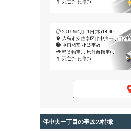
死亡
負傷
(0)
(1)
2019年4月11日(木)14:40
広島市安佐南区伴中央一丁目 付
車両相互 小破事故
軽貨物車
原付自転車
(1)
(1)
死亡
負傷
(0)
(1)
伴中央一丁目の事故の特徴