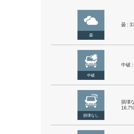
曇 : 3
曇
中破 :
中破
損壊な
16.7
損壊なし