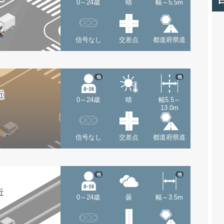
0～24歳
晴
幅～5.5m
信号なし
交差点
都道府県道
他
他
近
0～24歳
晴
幅5.5～
13.0m
信号なし
交差点
都道府県道
他
他
近
0～24歳
曇
幅～3.5m