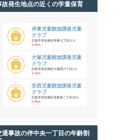
事故発生地点の近くの学童保育
伴東児童館放課後児童
クラブ
広島市安佐南区伴東七丁目11-1
1.2km
大塚児童館放課後児童
クラブ
広島市安佐南区大塚西六丁目1-2
2.1km
安西児童館放課後児童
クラブ
広島市安佐南区高取南二丁目18-1
2.4km
交通事故の伴中央一丁目の年齢割
合