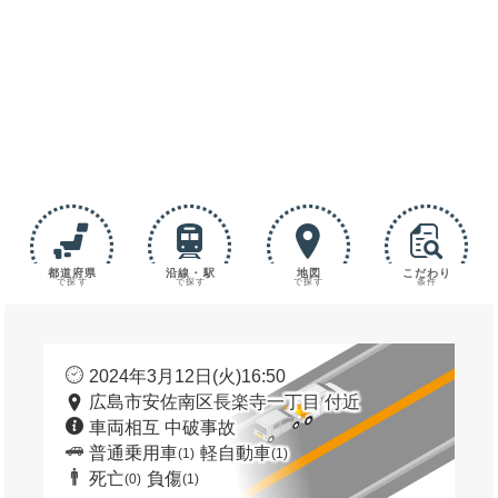
都道府県
沿線・駅
地図
こだわり
で探す
で探す
で探す
条件
2024年3月12日(火)16:50
広島市安佐南区長楽寺一丁目 付近
車両相互 中破事故
普通乗用車
軽自動車
(1)
(1)
死亡
負傷
(0)
(1)