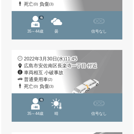
死亡
負傷
(0)
(3)
他
35～44歳
曇
信号なし
2022年3月30日(水)11:45
広島市安佐南区長楽寺一丁目 付近
車両相互 小破事故
普通乗用車
(2)
死亡
負傷
(0)
(3)
他
35～44歳
晴
信号なし