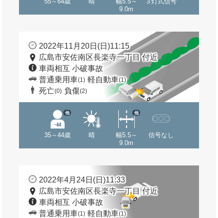
55～64歳
晴
幅5.5～
３灯式信号
9.0m
2022年11月20日(日)11:15
広島市安佐南区長楽寺一丁目 付近
車両相互 小破事故
普通乗用車
軽自動車
(1)
(1)
死亡
負傷
(0)
(2)
他
他
35～44歳
晴
幅5.5～
信号なし
9.0m
2022年4月24日(日)11:33
広島市安佐南区長楽寺一丁目 付近
車両相互 小破事故
普通乗用車
軽自動車
(1)
(1)