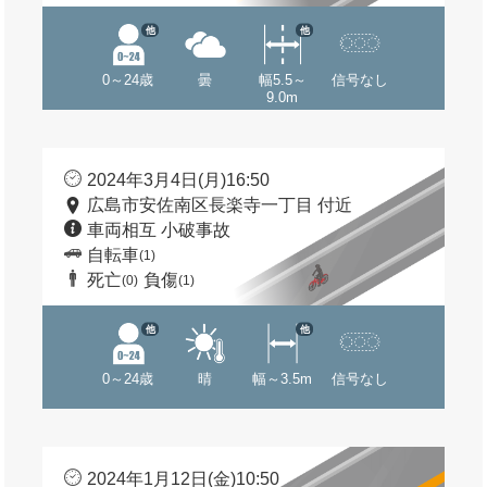
他
他
0～24歳
曇
幅5.5～
信号なし
9.0m
2024年3月4日(月)16:50
広島市安佐南区長楽寺一丁目 付近
車両相互 小破事故
自転車
(1)
死亡
負傷
(0)
(1)
他
他
0～24歳
晴
幅～3.5m
信号なし
2024年1月12日(金)10:50