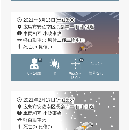
2021年3月13日(土)18:00
広島市安佐南区長楽寺一丁目 付近
車両相互 小破事故
軽自動車
原付二種二輪車
(1)
(1)
死亡
負傷
(0)
(1)
他
他
0～24歳
晴
幅5.5～
信号なし
13.0m
2021年2月17日(水)15:57
広島市安佐南区長楽寺一丁目 付近
車両相互 小破事故
軽自動車
(2)
死亡
負傷
(0)
(1)