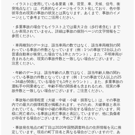
・イラストに使用している各要素（車、背景、車、天候、信号、衝
突地点など）は、代表的なイメージをイラスト化しており、色や形
状等含め現実の事故の状況とは異なります。あくまで、事故のイメ
ージとして参考までにご活用ください。
・多重事故の場合でもイラスト上では最大２台（歩行者含む）まで
しか表現されていません。詳細は事故の個別ページの文字情報をご
参照ください。
・車両種別のデータは、該当車両の数ではなく、該当車両種別の関
わっている事故の件数となっています（例：1つの事故で2台以上の
普通自動車が衝突した場合でも1件とカウント）。また、不明車両が
含まれるため、現実の事故件数と一致しない場合がございます。ご
注意ください。
・年齢のデータは、該当年齢の人数ではなく、該当年齢人物の関わ
っている事故の件数となっています（例：1つの事故で2人以上の25
～34歳が関係している場合でも1件とカウント）。また、多重事故の
運転手や同乗者など、年齢不明の関係者も含まれるため、現実の事
故件数と一致しない場合がございます。ご注意ください。
・事故毎の損壊程度（大破・中破・小破・損害なし）は、その事故
内での最大の損壊程度が掲載されます。そのため、大破事故と表示
されていても、中破や小破の車両が存在する場合がございます。同
様に死亡者のいる事故は死亡事故と表記していますが、他に負傷者
が存在する場合がございます。予めご了承ください。
・事故発生地点の町丁目は2020年国勢調査時点の住所情報を元に推
定しています。現在の町丁目名と異なる場合がございますので、あ