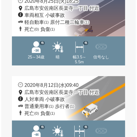
2020年8月25日(火)18:25
広島市安佐南区長楽寺一丁目 付近
車両相互 小破事故
軽自動車
原付二種二輪車
(1)
(1)
死亡
負傷
(0)
(1)
他
他
25～34歳
晴
幅3.5～
信号なし
5.5m
2020年8月12日(水)09:40
広島市安佐南区長楽寺一丁目 付近
人対車両 小破事故
普通乗用車
歩行者
(1)
(1)
死亡
負傷
(0)
(1)
他
他