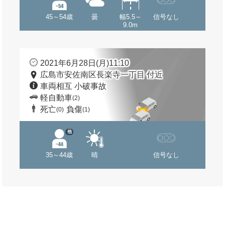
45～54歳
曇
幅5.5～
信号なし
9.0m
2021年6月28日(月)11:10
広島市安佐南区長楽寺一丁目 付近
車両相互 小破事故
軽自動車
(2)
死亡
負傷
(0)
(1)
他
35～44歳
晴
信号なし