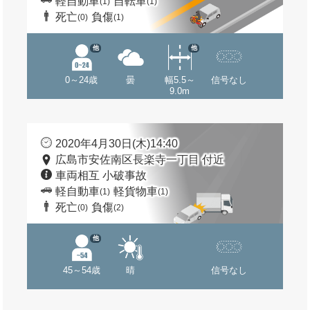
軽自動車
自転車
(1)
(1)
死亡
負傷
(0)
(1)
他
他
0～24歳
曇
幅5.5～
信号なし
9.0m
2020年4月30日(木)14:40
広島市安佐南区長楽寺一丁目 付近
車両相互 小破事故
軽自動車
軽貨物車
(1)
(1)
死亡
負傷
(0)
(2)
他
45～54歳
晴
信号なし