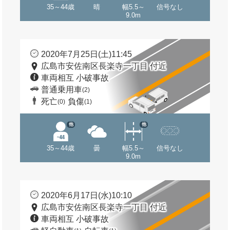
35～44歳
晴
幅5.5～
信号なし
9.0m
2020年7月25日(土)11:45
広島市安佐南区長楽寺一丁目 付近
車両相互 小破事故
普通乗用車
(2)
死亡
負傷
(0)
(1)
他
他
35～44歳
曇
幅5.5～
信号なし
9.0m
2020年6月17日(水)10:10
広島市安佐南区長楽寺一丁目 付近
車両相互 小破事故