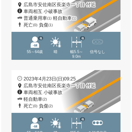
広島市安佐南区長楽寺一丁目 付近
車両相互 小破事故
普通乗用車
軽自動車
(1)
(1)
死亡
負傷
(0)
(1)
他
他
55～64歳
晴
幅5.5～
信号なし
9.0m
2023年4月23日(日)09:25
広島市安佐南区長楽寺一丁目 付近
車両相互 小破事故
軽自動車
(2)
死亡
負傷
(0)
(2)
他
他