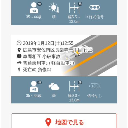
他
他
35～44歳
晴
幅5.5～
３灯式信号
13.0m
2019年1月12日(土)12:55
広島市安佐南区長楽寺一丁目 付近
車両相互 小破事故
普通乗用車
軽自動車
(1)
(1)
死亡
負傷
(0)
(1)
他
他
35～44歳
曇
幅9.0～
信号なし
13.0m
地図で見る