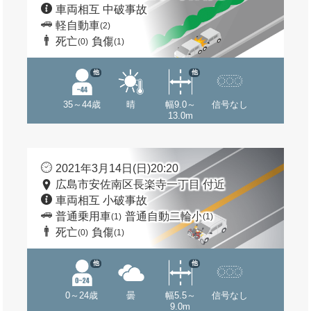
車両相互 中破事故
軽自動車
(2)
死亡
負傷
(0)
(1)
他
他
35～44歳
晴
幅9.0～
信号なし
13.0m
2021年3月14日(日)20:20
広島市安佐南区長楽寺一丁目 付近
車両相互 小破事故
普通乗用車
普通自動二輪小
(1)
(1)
死亡
負傷
(0)
(1)
他
他
0～24歳
曇
幅5.5～
信号なし
9.0m