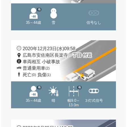
他
35～44歳
雪
信号なし
2020年12月23日(水)09:58
広島市安佐南区長楽寺一丁目 付近
車両相互 小破事故
普通乗用車
(2)
死亡
負傷
(0)
(1)
他
他
35～44歳
晴
幅9.0～
３灯式信号
13.0m