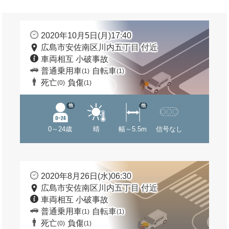
2020年10月5日(月)17:40
広島市安佐南区川内五丁目 付近
車両相互 小破事故
普通乗用車
自転車
(1)
(1)
死亡
負傷
(0)
(1)
他
他
0～24歳
晴
幅～5.5m
信号なし
2020年8月26日(水)06:30
広島市安佐南区川内五丁目 付近
車両相互 小破事故
普通乗用車
自転車
(1)
(1)
死亡
負傷
(0)
(1)