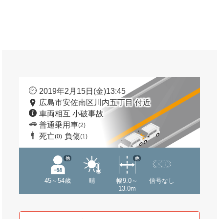
2019年2月15日(金)13:45
広島市安佐南区川内五丁目 付近
車両相互 小破事故
普通乗用車
(2)
死亡
負傷
(0)
(1)
他
他
45～54歳
晴
幅9.0～
信号なし
13.0m