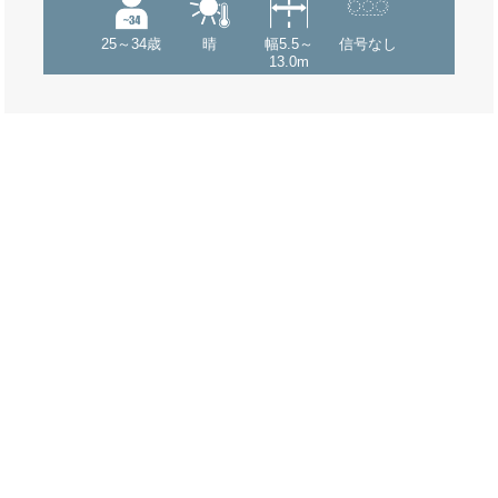
25～34歳
晴
幅5.5～
信号なし
13.0m