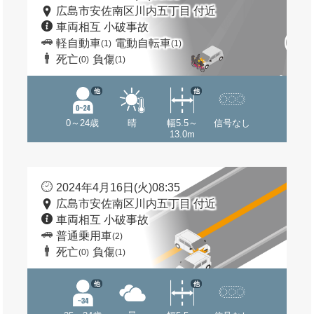
広島市安佐南区川内五丁目 付近
車両相互 小破事故
軽自動車
電動自転車
(1)
(1)
死亡
負傷
(0)
(1)
他
他
0～24歳
晴
幅5.5～
信号なし
13.0m
2024年4月16日(火)08:35
広島市安佐南区川内五丁目 付近
車両相互 小破事故
普通乗用車
(2)
死亡
負傷
(0)
(1)
他
他