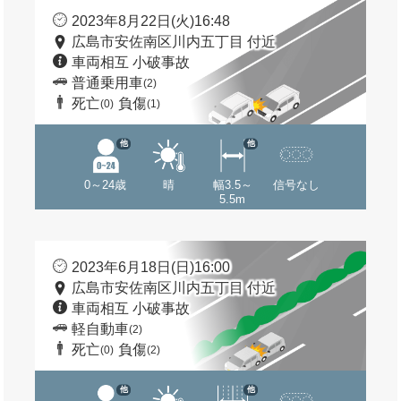
2023年8月22日(火)16:48
広島市安佐南区川内五丁目 付近
車両相互 小破事故
普通乗用車
(2)
死亡
負傷
(0)
(1)
他
他
0～24歳
晴
幅3.5～
信号なし
5.5m
2023年6月18日(日)16:00
広島市安佐南区川内五丁目 付近
車両相互 小破事故
軽自動車
(2)
死亡
負傷
(0)
(2)
他
他