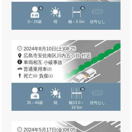
他
他
0～24歳
晴
幅～5.5m
信号なし
2024年8月10日(土)08:25
広島市安佐南区川内五丁目 付近
車両相互 小破事故
普通乗用車
(2)
死亡
負傷
(0)
(1)
他
他
35～44歳
晴
幅13.0～
信号なし
19.5m
2024年5月17日(金)08:05