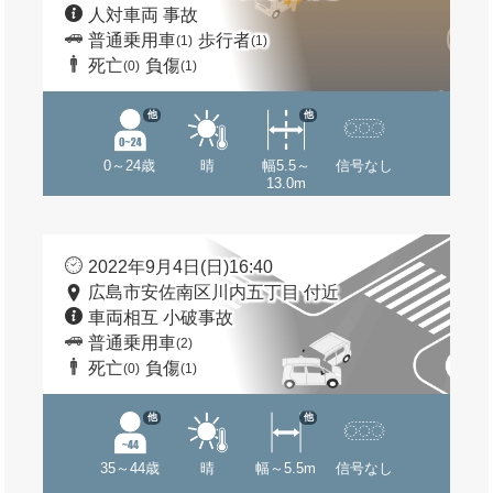
人対車両 事故
普通乗用車
歩行者
(1)
(1)
死亡
負傷
(0)
(1)
他
他
0～24歳
晴
幅5.5～
信号なし
13.0m
2022年9月4日(日)16:40
広島市安佐南区川内五丁目 付近
車両相互 小破事故
普通乗用車
(2)
死亡
負傷
(0)
(1)
他
他
35～44歳
晴
幅～5.5m
信号なし