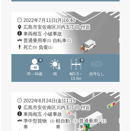
2022年7月11日(月)16:40
広島市安佐南区川内五丁目 付近
車両相互 小破事故
普通乗用車
自転車
(1)
(1)
死亡
負傷
(0)
(1)
他
他
35～44歳
晴
幅5.5～
信号なし
13.0m
2022年6月24日(金)11:15
広島市安佐南区川内五丁目 付近
車両相互 小破事故
準中型貨物
軽自動
普通乗用
(1)
(1)
(1)
車
車
車