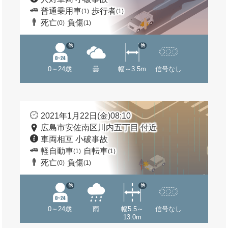
普通乗用車
歩行者
(1)
(1)
死亡
負傷
(0)
(1)
他
他
0～24歳
曇
幅～3.5m
信号なし
2021年1月22日(金)08:10
広島市安佐南区川内五丁目 付近
車両相互 小破事故
軽自動車
自転車
(1)
(1)
死亡
負傷
(0)
(1)
他
他
0～24歳
雨
幅5.5～
信号なし
13.0m