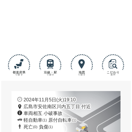
都道府県
沿線・駅
地図
こだわり
で探す
で探す
で探す
条件
2024年11月5日(火)19:10
広島市安佐南区川内五丁目 付近
車両相互 小破事故
軽自動車
原付自転車
(1)
(1)
死亡
負傷
(0)
(1)