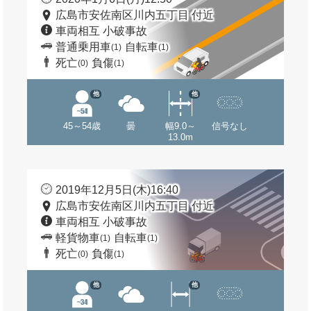
広島市安佐南区川内五丁目 付近
車両相互 小破事故
普通乗用車
自転車
(1)
(1)
死亡
負傷
(0)
(1)
他
他
45～54歳
曇
幅9.0～
信号なし
13.0m
2019年12月5日(木)16:40
広島市安佐南区川内五丁目 付近
車両相互 小破事故
軽貨物車
自転車
(1)
(1)
死亡
負傷
(0)
(1)
他
他