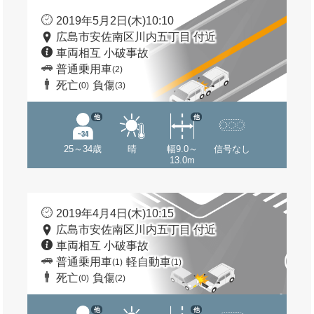
2019年5月2日(木)10:10
広島市安佐南区川内五丁目 付近
車両相互 小破事故
普通乗用車
(2)
死亡
負傷
(0)
(3)
他
他
25～34歳
晴
幅9.0～
信号なし
13.0m
2019年4月4日(木)10:15
広島市安佐南区川内五丁目 付近
車両相互 小破事故
普通乗用車
軽自動車
(1)
(1)
死亡
負傷
(0)
(2)
他
他