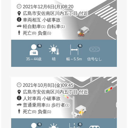
2021年12月6日(月)08:20
広島市安佐南区川内五丁目 付近
車両相互 小破事故
軽自動車
自転車
(1)
(1)
死亡
負傷
(0)
(1)
他
他
35～44歳
晴
幅～5.5m
信号なし
2021年10月8日(金)09:45
広島市安佐南区川内五丁目 付近
人対車両 小破事故
普通乗用車
歩行者
(1)
(1)
死亡
負傷
(0)
(1)
他
他