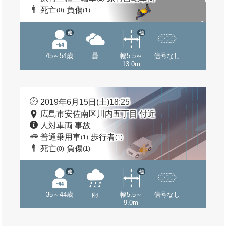
死亡
負傷
(0)
(1)
他
他
45～54歳
曇
幅5.5～
信号なし
13.0m
2019年6月15日(土)18:25
広島市安佐南区川内五丁目 付近
人対車両 事故
普通乗用車
歩行者
(1)
(1)
死亡
負傷
(0)
(1)
他
他
35～44歳
雨
幅5.5～
信号なし
9.0m