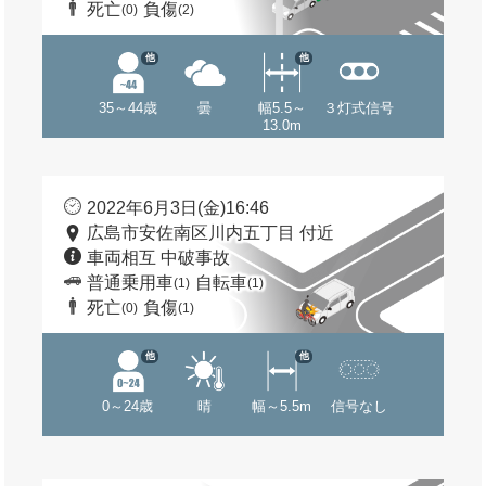
死亡
負傷
(0)
(2)
他
他
35～44歳
曇
幅5.5～
３灯式信号
13.0m
2022年6月3日(金)16:46
広島市安佐南区川内五丁目 付近
車両相互 中破事故
普通乗用車
自転車
(1)
(1)
死亡
負傷
(0)
(1)
他
他
0～24歳
晴
幅～5.5m
信号なし