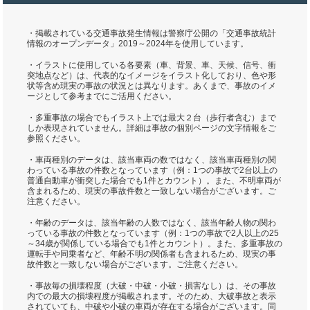
・掲載されている交通事故発生情報は警察庁公開の「交通事故統計
情報のオープンデータ」2019～2024年を使用しています。
・イラストに使用している各要素（車、背景、車、天候、信号、衝
突地点など）は、代表的なイメージをイラスト化しており、色や形
状等含め現実の事故の状況とは異なります。あくまで、事故のイメ
ージとして参考までにご活用ください。
・多重事故の場合でもイラスト上では最大２台（歩行者含む）まで
しか表現されていません。詳細は事故の個別ページの文字情報をご
参照ください。
・車両種別のデータは、該当車両の数ではなく、該当車両種別の関
わっている事故の件数となっています（例：1つの事故で2台以上の
普通自動車が衝突した場合でも1件とカウント）。また、不明車両が
含まれるため、現実の事故件数と一致しない場合がございます。ご
注意ください。
・年齢のデータは、該当年齢の人数ではなく、該当年齢人物の関わ
っている事故の件数となっています（例：1つの事故で2人以上の25
～34歳が関係している場合でも1件とカウント）。また、多重事故の
運転手や同乗者など、年齢不明の関係者も含まれるため、現実の事
故件数と一致しない場合がございます。ご注意ください。
・事故毎の損壊程度（大破・中破・小破・損害なし）は、その事故
内での最大の損壊程度が掲載されます。そのため、大破事故と表示
されていても、中破や小破の車両が存在する場合がございます。同