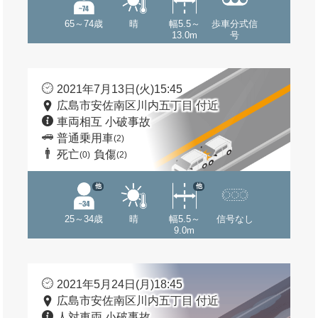
65～74歳
晴
幅5.5～
歩車分式信
13.0m
号
2021年7月13日(火)15:45
広島市安佐南区川内五丁目 付近
車両相互 小破事故
普通乗用車
(2)
死亡
負傷
(0)
(2)
他
他
25～34歳
晴
幅5.5～
信号なし
9.0m
2021年5月24日(月)18:45
広島市安佐南区川内五丁目 付近
人対車両 小破事故