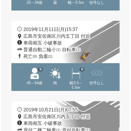
25～34歳
曇
幅～5.5m
信号なし
2019年11月11日(月)15:37
広島市安佐南区川内五丁目 付近
車両相互 小破事故
普通自動二輪小
自転車
(1)
(1)
死亡
負傷
(0)
(1)
他
他
45～54歳
晴
幅3.5～
信号なし
5.5m
2019年10月21日(月)07:55
広島市安佐南区川内五丁目 付近
車両相互 小破事故
原付二種二輪車
原付自転車
(1)
(1)