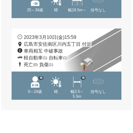
25～34歳
晴
幅19.5m～
信号なし
2023年3月10日(金)15:59
広島市安佐南区川内五丁目 付近
車両相互 中破事故
軽自動車
自転車
(1)
(1)
死亡
負傷
(0)
(1)
他
他
0～24歳
晴
幅3.5～
信号なし
5.5m