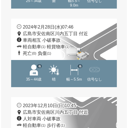
25～34歳
曇
幅5.5～
信号なし
9.0m
2024年2月28日(水)07:46
広島市安佐南区川内五丁目 付近
車両相互 小破事故
軽自動車
軽貨物車
(1)
(1)
死亡
負傷
(0)
(1)
他
他
35～44歳
晴
幅～5.5m
信号なし
2023年12月10日(日)10:45
広島市安佐南区川内五丁目 付近
人対車両 小破事故
軽自動車
歩行者
(1)
(1)