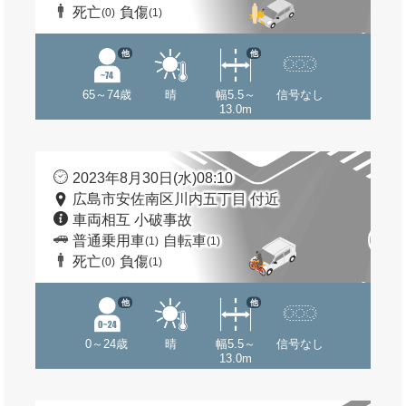
死亡
負傷
(0)
(1)
他
他
65～74歳
晴
幅5.5～
信号なし
13.0m
2023年8月30日(水)08:10
広島市安佐南区川内五丁目 付近
車両相互 小破事故
普通乗用車
自転車
(1)
(1)
死亡
負傷
(0)
(1)
他
他
0～24歳
晴
幅5.5～
信号なし
13.0m