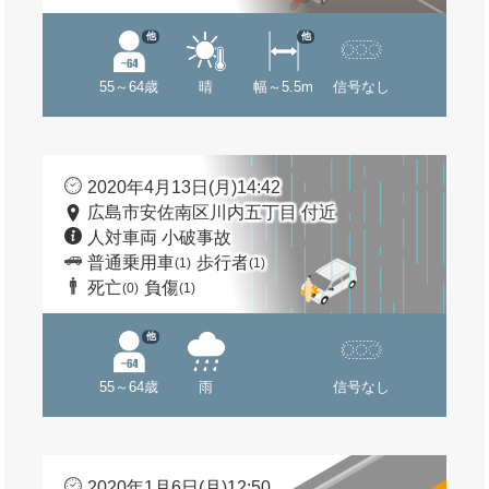
他
他
55～64歳
晴
幅～5.5m
信号なし
2020年4月13日(月)14:42
広島市安佐南区川内五丁目 付近
人対車両 小破事故
普通乗用車
歩行者
(1)
(1)
死亡
負傷
(0)
(1)
他
55～64歳
雨
信号なし
2020年1月6日(月)12:50