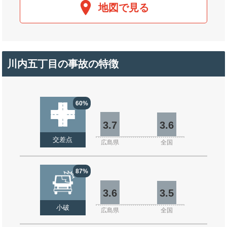
地図で見る
川内五丁目の事故の特徴
60%
3.7
3.6
交差点
広島県
全国
87%
3.6
3.5
小破
広島県
全国