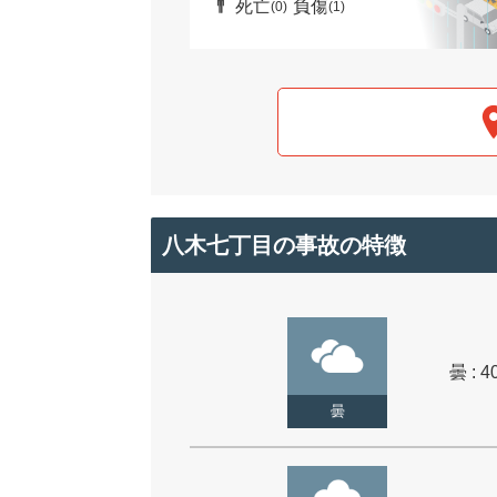
死亡
負傷
(0)
(1)
八木七丁目の事故の特徴
曇 : 4
曇