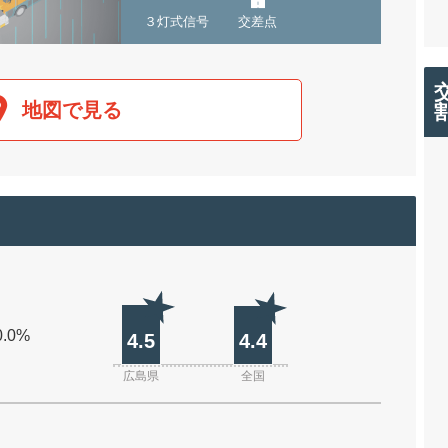
３灯式信号
交差点
地図で見る
0.0%
4.5
4.4
広島県
全国