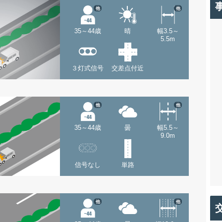
他
他
35～44歳
晴
幅3.5～
5.5m
３灯式信号
交差点付近
他
他
35～44歳
曇
幅5.5～
9.0m
信号なし
単路
他
他