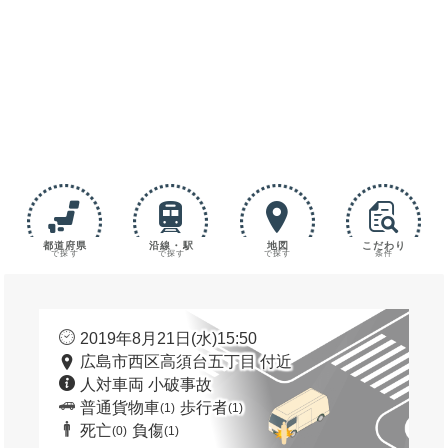
都道府県
沿線・駅
地図
こだわり
で探す
で探す
で探す
条件
2019年8月21日(水)15:50
広島市西区高須台五丁目 付近
人対車両 小破事故
普通貨物車
歩行者
(1)
(1)
死亡
負傷
(0)
(1)