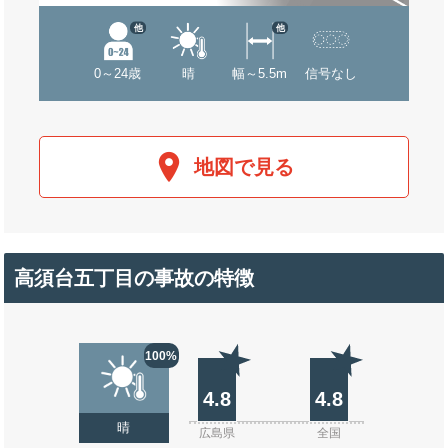
他
他
0～24歳
晴
幅～5.5m
信号なし
地図で見る
高須台五丁目の事故の特徴
100%
4.8
4.8
晴
広島県
全国