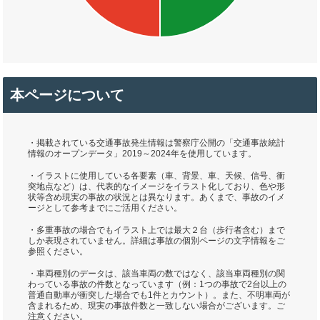
本ページについて
・掲載されている交通事故発生情報は警察庁公開の「交通事故統計
情報のオープンデータ」2019～2024年を使用しています。
・イラストに使用している各要素（車、背景、車、天候、信号、衝
突地点など）は、代表的なイメージをイラスト化しており、色や形
状等含め現実の事故の状況とは異なります。あくまで、事故のイメ
ージとして参考までにご活用ください。
・多重事故の場合でもイラスト上では最大２台（歩行者含む）まで
しか表現されていません。詳細は事故の個別ページの文字情報をご
参照ください。
・車両種別のデータは、該当車両の数ではなく、該当車両種別の関
わっている事故の件数となっています（例：1つの事故で2台以上の
普通自動車が衝突した場合でも1件とカウント）。また、不明車両が
含まれるため、現実の事故件数と一致しない場合がございます。ご
注意ください。