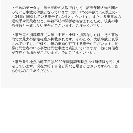
・年齢のデータは、該当年齢の人数ではなく、該当年齢人物の関わ
っている事故の件数となっています（例：1つの事故で2人以上の25
～34歳が関係している場合でも1件とカウント）。また、多重事故の
運転手や同乗者など、年齢不明の関係者も含まれるため、現実の事
故件数と一致しない場合がございます。ご注意ください。
・事故毎の損壊程度（大破・中破・小破・損害なし）は、その事故
内での最大の損壊程度が掲載されます。そのため、大破事故と表示
されていても、中破や小破の車両が存在する場合がございます。同
様に死亡者のいる事故は死亡事故と表記していますが、他に負傷者
が存在する場合がございます。予めご了承ください。
・事故発生地点の町丁目は2020年国勢調査時点の住所情報を元に推
定しています。現在の町丁目名と異なる場合がございますので、あ
らかじめご了承ください。