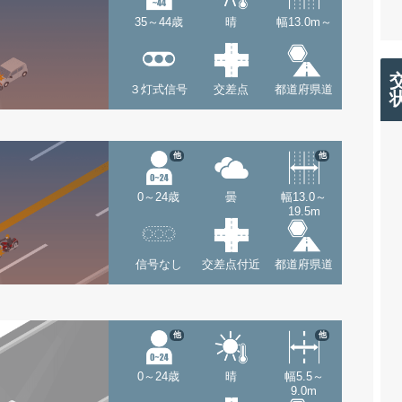
35～44歳
晴
幅13.0m～
３灯式信号
交差点
都道府県道
他
他
0～24歳
曇
幅13.0～
19.5m
信号なし
交差点付近
都道府県道
他
他
0～24歳
晴
幅5.5～
9.0m