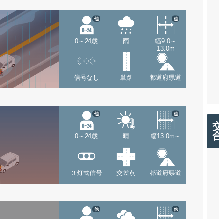
他
他
0～24歳
雨
幅9.0～
13.0m
信号なし
単路
都道府県道
他
他
0～24歳
晴
幅13.0m～
３灯式信号
交差点
都道府県道
他
他