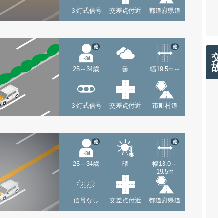
３灯式信号
交差点付近
都道府県道
他
他
25～34歳
曇
幅19.5m～
３灯式信号
交差点付近
市町村道
他
他
25～34歳
晴
幅13.0～
19.5m
信号なし
交差点付近
都道府県道