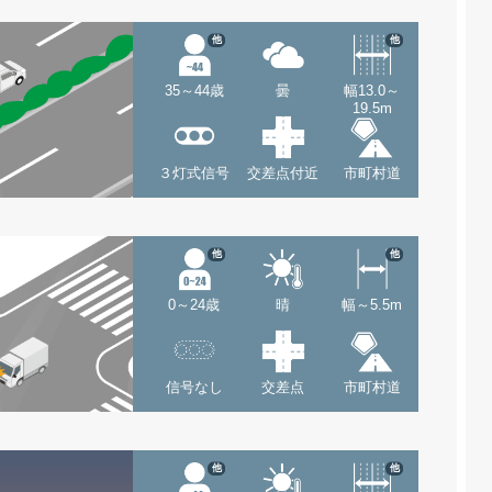
他
他
35～44歳
曇
幅13.0～
19.5m
３灯式信号
交差点付近
市町村道
他
他
0～24歳
晴
幅～5.5m
信号なし
交差点
市町村道
他
他