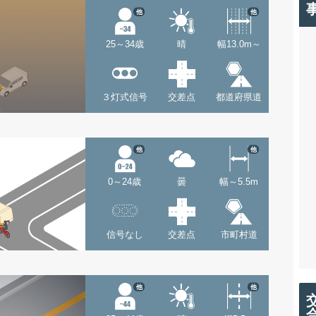
他
他
25～34歳
晴
幅13.0m～
３灯式信号
交差点
都道府県道
他
他
0～24歳
曇
幅～5.5m
信号なし
交差点
市町村道
他
他