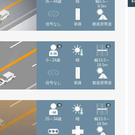
35～44歳
晴
幅5.5～
9.0m
信号なし
単路
都道府県道
他
他
0～24歳
晴
幅13.0～
19.5m
信号なし
単路
都道府県道
他
他
25～34歳
晴
幅13.0～
19.5m