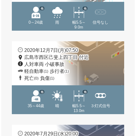
他
他
0～24歳
雨
幅5.5～
信号なし
9.0m
2020年12月7日(月)07:50
広島市西区己斐上四丁目 付近
人対車両 小破事故
軽自動車
歩行者
(1)
(1)
死亡
負傷
(0)
(1)
他
他
35～44歳
晴
幅5.5～
３灯式信号
13.0m
2020年7月29日(水)20:00