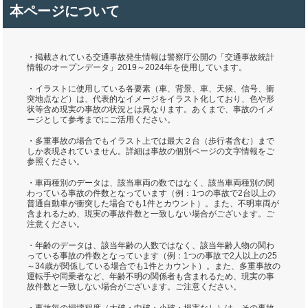
本ページについて
・掲載されている交通事故発生情報は警察庁公開の「交通事故統計
情報のオープンデータ」2019～2024年を使用しています。
・イラストに使用している各要素（車、背景、車、天候、信号、衝
突地点など）は、代表的なイメージをイラスト化しており、色や形
状等含め現実の事故の状況とは異なります。あくまで、事故のイメ
ージとして参考までにご活用ください。
・多重事故の場合でもイラスト上では最大２台（歩行者含む）まで
しか表現されていません。詳細は事故の個別ページの文字情報をご
参照ください。
・車両種別のデータは、該当車両の数ではなく、該当車両種別の関
わっている事故の件数となっています（例：1つの事故で2台以上の
普通自動車が衝突した場合でも1件とカウント）。また、不明車両が
含まれるため、現実の事故件数と一致しない場合がございます。ご
注意ください。
・年齢のデータは、該当年齢の人数ではなく、該当年齢人物の関わ
っている事故の件数となっています（例：1つの事故で2人以上の25
～34歳が関係している場合でも1件とカウント）。また、多重事故の
運転手や同乗者など、年齢不明の関係者も含まれるため、現実の事
故件数と一致しない場合がございます。ご注意ください。