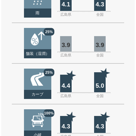
4.1
4.3
雨
広島県
全国
25%
3.9
3.9
舗装（湿潤）
広島県
全国
25%
4.4
5.0
カーブ
広島県
全国
100%
4.3
4.3
小破