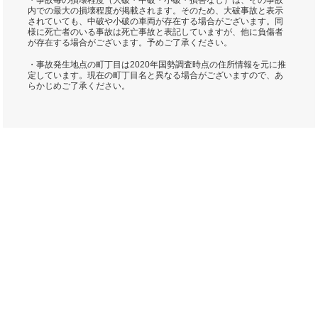
・事故毎の損壊程度（大破・中破・小破・損害なし）は、その事故
内での最大の損壊程度が掲載されます。そのため、大破事故と表示
されていても、中破や小破の車両が存在する場合がございます。同
様に死亡者のいる事故は死亡事故と表記していますが、他に負傷者
が存在する場合がございます。予めご了承ください。
・事故発生地点の町丁目は2020年国勢調査時点の住所情報を元に推
定しています。現在の町丁目名と異なる場合がございますので、あ
らかじめご了承ください。