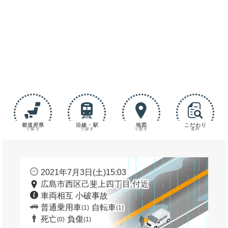
都道府県
沿線・駅
地図
こだわり
で探す
で探す
で探す
条件
2021年7月3日(土)15:03
広島市西区己斐上四丁目 付近
車両相互 小破事故
普通乗用車
自転車
(1)
(1)
死亡
負傷
(0)
(1)